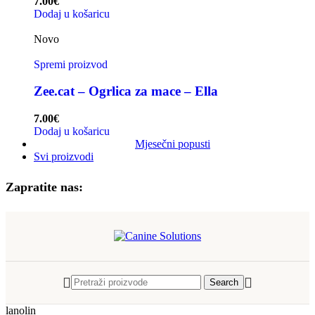
7.00
€
Dodaj u košaricu
Novo
Spremi proizvod
Zee.cat – Ogrlica za mace – Ella
7.00
€
Dodaj u košaricu
Mjesečni popusti
Svi proizvodi
Zapratite nas:
Search
lanolin