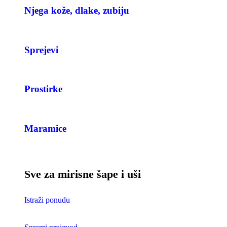
Njega kože, dlake, zubiju
Sprejevi
Prostirke
Maramice
Sve za mirisne šape i uši
Istraži ponudu