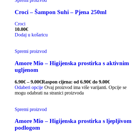
Spremi proizvod
Croci – Šampon Suhi – Pjena 250ml
Croci
10.00
€
Dodaj u košaricu
Spremi proizvod
Amore Mio – Higijenska prostirka s aktivnim
ugljenom
6.90
€
–
9.00
€
Raspon cijena: od 6.90€ do 9.00€
Odaberi opcije
Ovaj proizvod ima više varijanti. Opcije se
mogu odabrati na stranici proizvoda
Spremi proizvod
Amore Mio – Higijenska prostirka s ljepljivom
podlogom