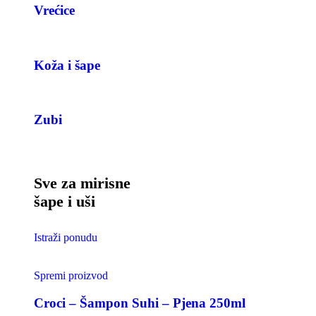
Vrećice
Koža i šape
Zubi
Sve za mirisne
šape i uši
Istraži ponudu
Spremi proizvod
Croci – Šampon Suhi – Pjena 250ml