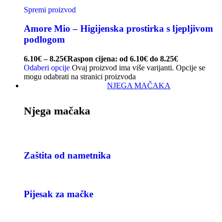
Spremi proizvod
Amore Mio – Higijenska prostirka s ljepljivom
podlogom
6.10
€
–
8.25
€
Raspon cijena: od 6.10€ do 8.25€
Odaberi opcije
Ovaj proizvod ima više varijanti. Opcije se
mogu odabrati na stranici proizvoda
NJEGA MAČAKA
Njega mačaka
Zaštita od nametnika
Pijesak za mačke