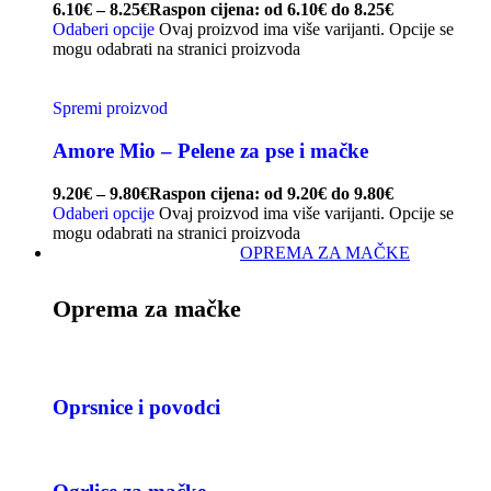
6.10
€
–
8.25
€
Raspon cijena: od 6.10€ do 8.25€
Odaberi opcije
Ovaj proizvod ima više varijanti. Opcije se
mogu odabrati na stranici proizvoda
Spremi proizvod
Amore Mio – Pelene za pse i mačke
9.20
€
–
9.80
€
Raspon cijena: od 9.20€ do 9.80€
Odaberi opcije
Ovaj proizvod ima više varijanti. Opcije se
mogu odabrati na stranici proizvoda
OPREMA ZA MAČKE
Oprema za mačke
Oprsnice i povodci