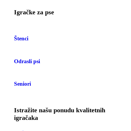
Igračke za pse
Štenci
Odrasli psi
Seniori
Istražite našu ponudu kvalitetnih
igračaka