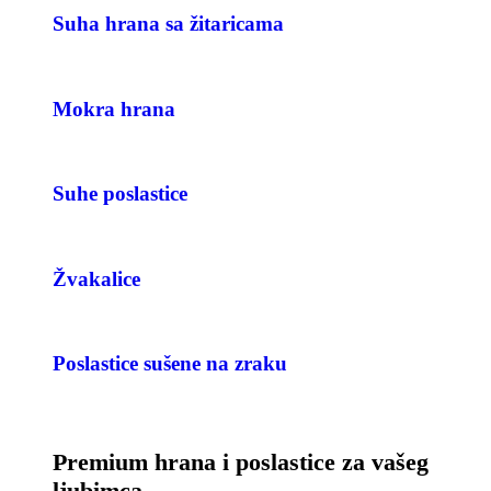
Suha hrana sa žitaricama
Mokra hrana
Suhe poslastice
Žvakalice
Poslastice sušene na zraku
Premium hrana i poslastice za vašeg
ljubimca