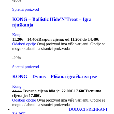
-20%
Spremi proizvod
KONG – Ballistic Hide’N’Treat – Igra
njuškanja
Kong
11.20
€
–
14.40
€
Raspon cijena: od 11.20€ do 14.40€
Odaberi opcije
Ovaj proizvod ima više varijanti. Opcije se
mogu odabrati na stranici proizvoda
-20%
Spremi proizvod
KONG – Dynos – Plišana igračka za pse
Kong
Izvorna cijena bila je: 22.00€.
17.60
€
Trenutna
22.00
€
cijena je: 17.60€.
Odaberi opcije
Ovaj proizvod ima više varijanti. Opcije se
mogu odabrati na stranici proizvoda
DODACI PREHRANI
ZA PSE