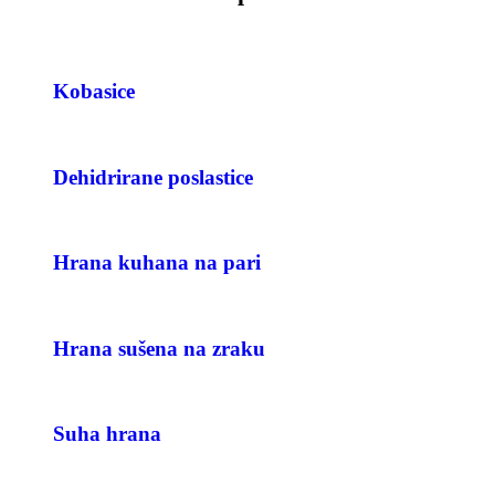
Kobasice
Dehidrirane poslastice
Hrana kuhana na pari
Hrana sušena na zraku
Suha hrana