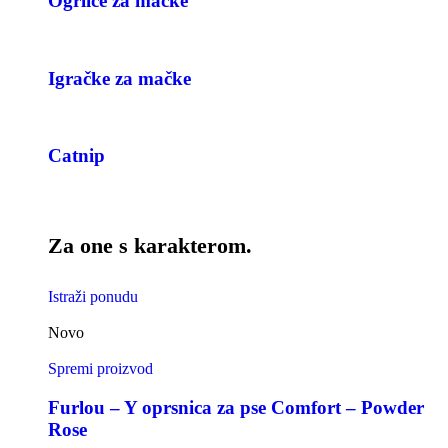
Ogrlice za mačke
Igračke za mačke
Catnip
Za one s karakterom.
Istraži ponudu
Novo
Spremi proizvod
Furlou – Y oprsnica za pse Comfort – Powder
Rose