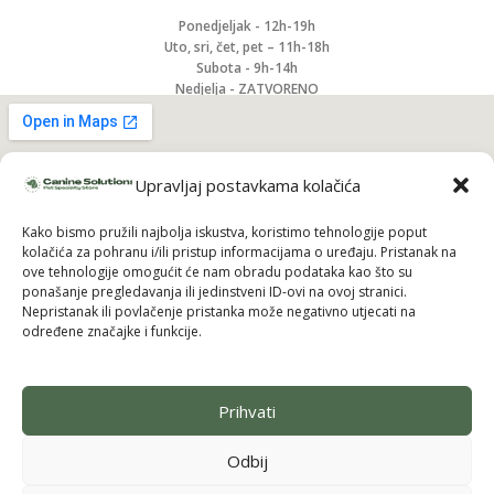
Ponedjeljak - 12h-19h
Uto, sri, čet, pet – 11h-18h
Subota - 9h-14h
Nedjelja - ZATVORENO
Upravljaj postavkama kolačića
Kako bismo pružili najbolja iskustva, koristimo tehnologije poput
kolačića za pohranu i/ili pristup informacijama o uređaju. Pristanak na
ove tehnologije omogućit će nam obradu podataka kao što su
ponašanje pregledavanja ili jedinstveni ID-ovi na ovoj stranici.
Nepristanak ili povlačenje pristanka može negativno utjecati na
određene značajke i funkcije.
Prihvati
Pridruži se i uzmi 10% popusta na prvu
narudžbu
Odbij
Budi među prvima koji saznaju za nove brendove, ekskluzivne
proizvode i posebne ponude — uz to odmah dobivaš
10% popusta