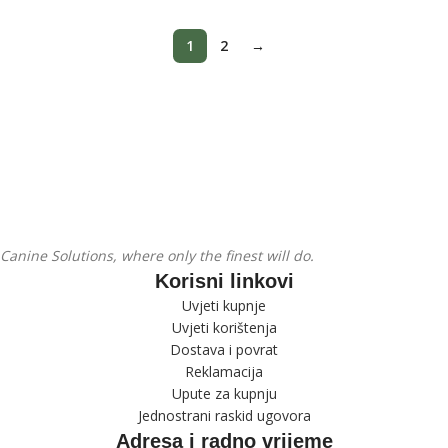
1
2
→
Pratite nas na Instagramu
Canine Solutions, where only the finest will do.
Korisni linkovi
Uvjeti kupnje
Uvjeti korištenja
Dostava i povrat
Reklamacija
Upute za kupnju
Jednostrani raskid ugovora
Adresa i radno vrijeme