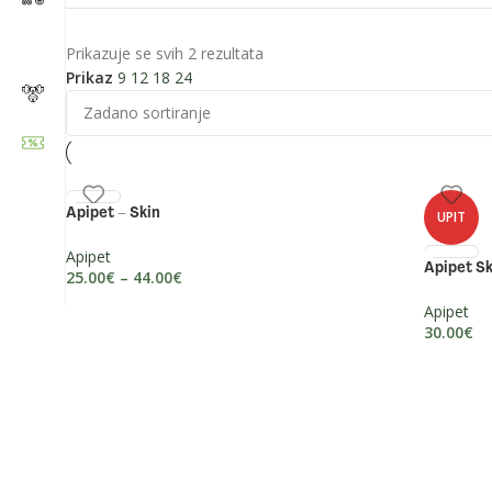
Prikazuje se svih 2 rezultata
Prikaz
9
12
18
24
Apipet – Skin
UPIT
Zapratite nas:
Apipet
Apipet Sk
25.00
€
–
44.00
€
Apipet
30.00
€