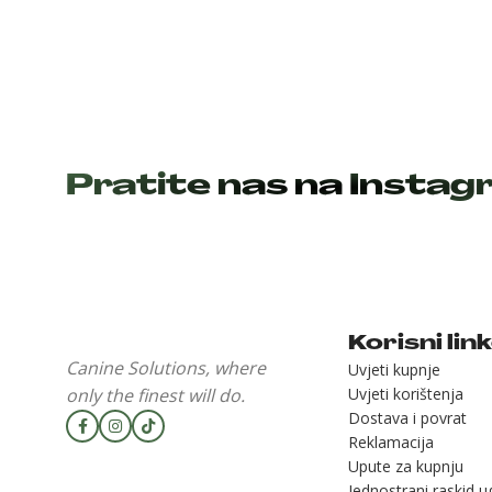
Pratite nas na Insta
Korisni lin
Canine Solutions, where
Uvjeti kupnje
only the finest will do.
Uvjeti korištenja
Dostava i povrat
Reklamacija
Upute za kupnju
Jednostrani raskid 