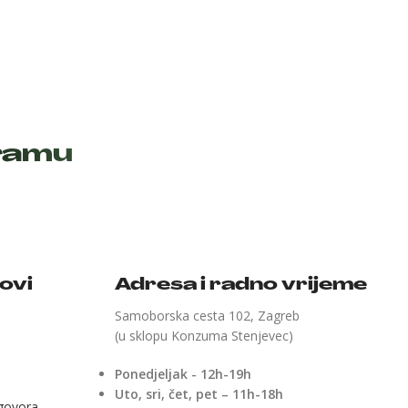
gramu
kovi
Adresa i radno vrijeme
Samoborska cesta 102, Zagreb
(u sklopu Konzuma Stenjevec)
Ponedjeljak - 12h-19h
Uto, sri, čet, pet – 11h-18h
ugovora