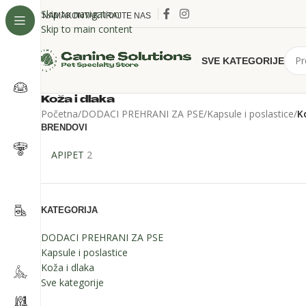
Skip to navigation
O NAMA
KONTAKTIRAJTE NAS
Skip to main content
SVE KATEGORIJE
Koža i dlaka
Početna
/
DODACI PREHRANI ZA PSE
/
Kapsule i poslastice
/
K
BRENDOVI
APIPET
2
KATEGORIJA
DODACI PREHRANI ZA PSE
Kapsule i poslastice
Koža i dlaka
Sve kategorije