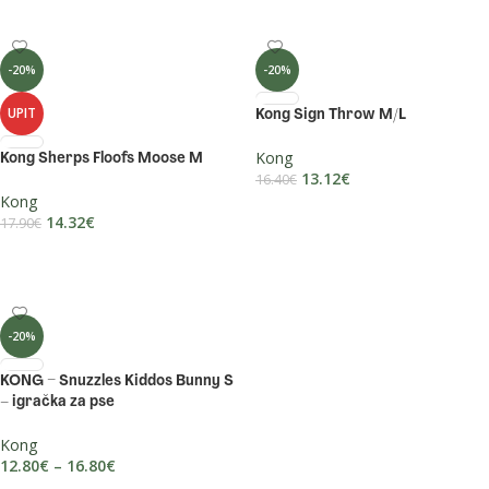
-20%
-20%
UPIT
Kong Sign Throw M/L
Kong
Kong Sherps Floofs Moose M
13.12
€
16.40
€
Kong
DODAJ U KOŠARICU
14.32
€
17.90
€
PROČITAJ VIŠE
-20%
KONG – Snuzzles Kiddos Bunny S
– igračka za pse
Kong
12.80
€
–
16.80
€