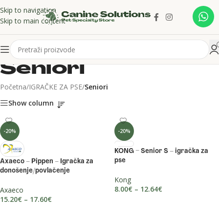
Skip to navigation
Skip to main content
Seniori
Početna
/
IGRAČKE ZA PSE
/
Seniori
Show column
-20%
-20%
KONG – Senior S – igračka za
pse
Axaeco – Pippen – Igračka za
donošenje/povlačenje
Kong
8.00
€
–
12.64
€
Axaeco
15.20
€
–
17.60
€
ODABERI OPCIJE
ODABERI OPCIJE