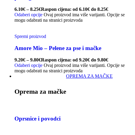
6.10
€
–
8.25
€
Raspon cijena: od 6.10€ do 8.25€
Odaberi opcije
Ovaj proizvod ima više varijanti. Opcije se
mogu odabrati na stranici proizvoda
Spremi proizvod
Amore Mio – Pelene za pse i mačke
9.20
€
–
9.80
€
Raspon cijena: od 9.20€ do 9.80€
Odaberi opcije
Ovaj proizvod ima više varijanti. Opcije se
mogu odabrati na stranici proizvoda
OPREMA ZA MAČKE
Oprema za mačke
Oprsnice i povodci