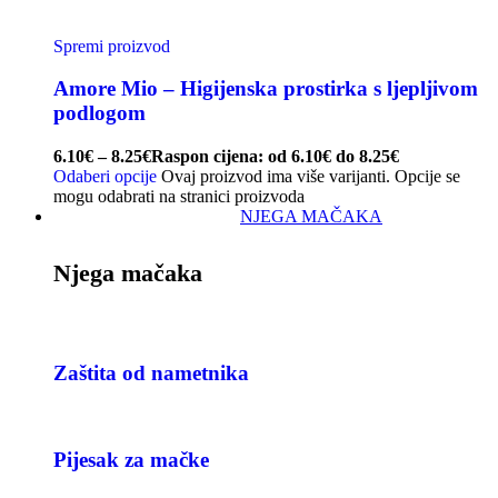
Spremi proizvod
Amore Mio – Higijenska prostirka s ljepljivom
podlogom
6.10
€
–
8.25
€
Raspon cijena: od 6.10€ do 8.25€
Odaberi opcije
Ovaj proizvod ima više varijanti. Opcije se
mogu odabrati na stranici proizvoda
NJEGA MAČAKA
Njega mačaka
Zaštita od nametnika
Pijesak za mačke