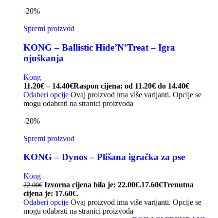
-20%
Spremi proizvod
KONG – Ballistic Hide’N’Treat – Igra
njuškanja
Kong
11.20
€
–
14.40
€
Raspon cijena: od 11.20€ do 14.40€
Odaberi opcije
Ovaj proizvod ima više varijanti. Opcije se
mogu odabrati na stranici proizvoda
-20%
Spremi proizvod
KONG – Dynos – Plišana igračka za pse
Kong
Izvorna cijena bila je: 22.00€.
17.60
€
Trenutna
22.00
€
cijena je: 17.60€.
Odaberi opcije
Ovaj proizvod ima više varijanti. Opcije se
mogu odabrati na stranici proizvoda