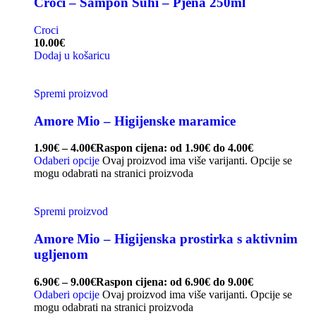
Croci – Šampon Suhi – Pjena 250ml
Croci
10.00
€
Dodaj u košaricu
Spremi proizvod
Amore Mio – Higijenske maramice
1.90
€
–
4.00
€
Raspon cijena: od 1.90€ do 4.00€
Odaberi opcije
Ovaj proizvod ima više varijanti. Opcije se
mogu odabrati na stranici proizvoda
Spremi proizvod
Amore Mio – Higijenska prostirka s aktivnim
ugljenom
6.90
€
–
9.00
€
Raspon cijena: od 6.90€ do 9.00€
Odaberi opcije
Ovaj proizvod ima više varijanti. Opcije se
mogu odabrati na stranici proizvoda