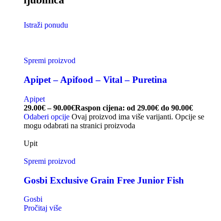
Istraži ponudu
Spremi proizvod
Apipet – Apifood – Vital – Puretina
Apipet
29.00
€
–
90.00
€
Raspon cijena: od 29.00€ do 90.00€
Odaberi opcije
Ovaj proizvod ima više varijanti. Opcije se
mogu odabrati na stranici proizvoda
Upit
Spremi proizvod
Gosbi Exclusive Grain Free Junior Fish
Gosbi
Pročitaj više