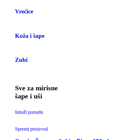
Vrećice
Koža i šape
Zubi
Sve za mirisne
šape i uši
Istraži ponudu
Spremi proizvod