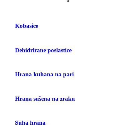
Kobasice
Dehidrirane poslastice
Hrana kuhana na pari
Hrana sušena na zraku
Suha hrana