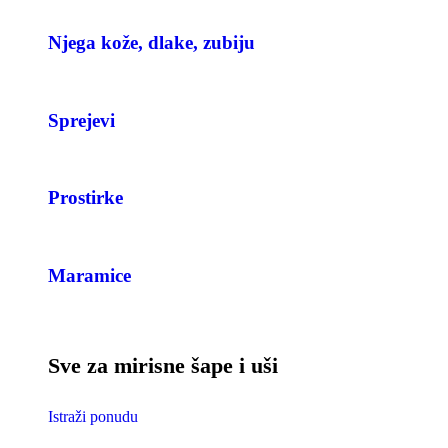
Njega kože, dlake, zubiju
Sprejevi
Prostirke
Maramice
Sve za mirisne šape i uši
Istraži ponudu