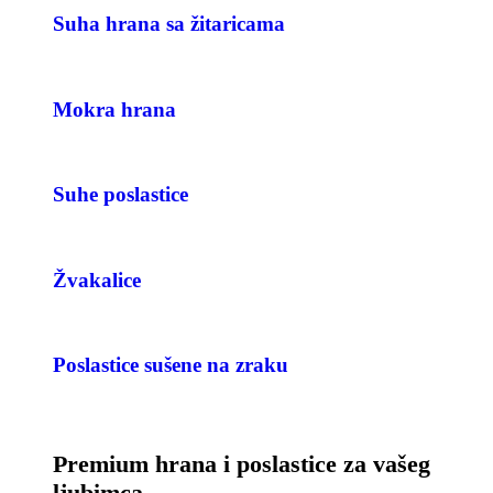
Suha hrana sa žitaricama
Mokra hrana
Suhe poslastice
Žvakalice
Poslastice sušene na zraku
Premium hrana i poslastice za vašeg
ljubimca