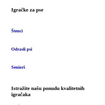
Igračke za pse
Štenci
Odrasli psi
Seniori
Istražite našu ponudu kvalitetnih
igračaka