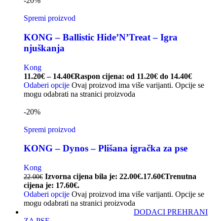
-20%
Spremi proizvod
KONG – Ballistic Hide’N’Treat – Igra
njuškanja
Kong
11.20
€
–
14.40
€
Raspon cijena: od 11.20€ do 14.40€
Odaberi opcije
Ovaj proizvod ima više varijanti. Opcije se
mogu odabrati na stranici proizvoda
-20%
Spremi proizvod
KONG – Dynos – Plišana igračka za pse
Kong
Izvorna cijena bila je: 22.00€.
17.60
€
Trenutna
22.00
€
cijena je: 17.60€.
Odaberi opcije
Ovaj proizvod ima više varijanti. Opcije se
mogu odabrati na stranici proizvoda
DODACI PREHRANI
ZA PSE