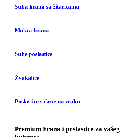
Suha hrana sa žitaricama
Mokra hrana
Suhe poslastice
Žvakalice
Poslastice sušene na zraku
Premium hrana i poslastice za vašeg
ljubimca