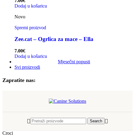
7.00
€
Dodaj u košaricu
Novo
Spremi proizvod
Zee.cat – Ogrlica za mace – Ella
7.00
€
Dodaj u košaricu
Mjesečni popusti
Svi proizvodi
Zapratite nas:
Search
Croci