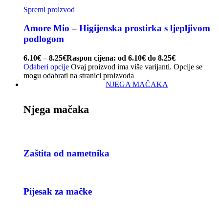
Spremi proizvod
Amore Mio – Higijenska prostirka s ljepljivom
podlogom
6.10
€
–
8.25
€
Raspon cijena: od 6.10€ do 8.25€
Odaberi opcije
Ovaj proizvod ima više varijanti. Opcije se
mogu odabrati na stranici proizvoda
NJEGA MAČAKA
Njega mačaka
Zaštita od nametnika
Pijesak za mačke