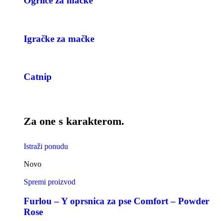
Ogrlice za mačke
Igračke za mačke
Catnip
Za one s karakterom.
Istraži ponudu
Novo
Spremi proizvod
Furlou – Y oprsnica za pse Comfort – Powder
Rose