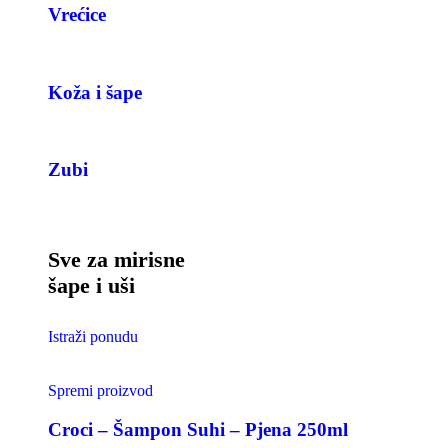
Vrećice
Koža i šape
Zubi
Sve za mirisne
šape i uši
Istraži ponudu
Spremi proizvod
Croci – Šampon Suhi – Pjena 250ml