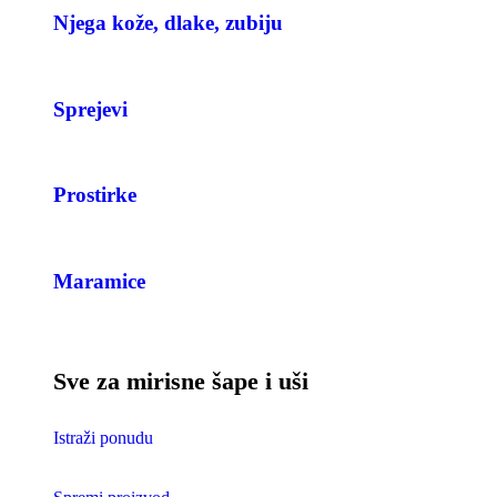
Njega kože, dlake, zubiju
Sprejevi
Prostirke
Maramice
Sve za mirisne šape i uši
Istraži ponudu