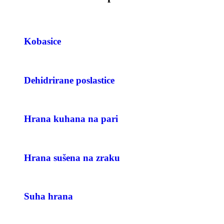
Kobasice
Dehidrirane poslastice
Hrana kuhana na pari
Hrana sušena na zraku
Suha hrana