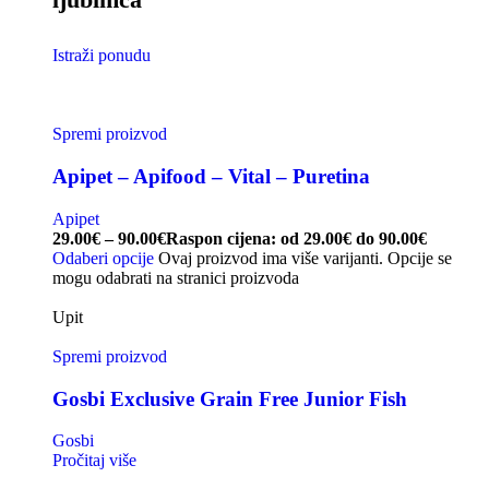
Istraži ponudu
Spremi proizvod
Apipet – Apifood – Vital – Puretina
Apipet
29.00
€
–
90.00
€
Raspon cijena: od 29.00€ do 90.00€
Odaberi opcije
Ovaj proizvod ima više varijanti. Opcije se
mogu odabrati na stranici proizvoda
Upit
Spremi proizvod
Gosbi Exclusive Grain Free Junior Fish
Gosbi
Pročitaj više