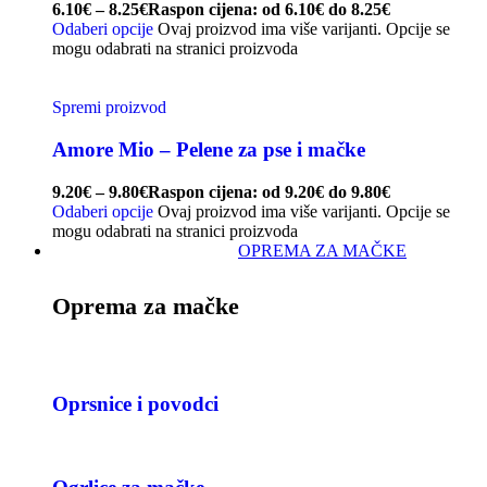
6.10
€
–
8.25
€
Raspon cijena: od 6.10€ do 8.25€
Odaberi opcije
Ovaj proizvod ima više varijanti. Opcije se
mogu odabrati na stranici proizvoda
Spremi proizvod
Amore Mio – Pelene za pse i mačke
9.20
€
–
9.80
€
Raspon cijena: od 9.20€ do 9.80€
Odaberi opcije
Ovaj proizvod ima više varijanti. Opcije se
mogu odabrati na stranici proizvoda
OPREMA ZA MAČKE
Oprema za mačke
Oprsnice i povodci