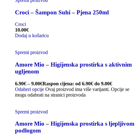
Spremi proizvod
Croci – Šampon Suhi – Pjena 250ml
Croci
10.00
€
Dodaj u košaricu
Spremi proizvod
Amore Mio – Higijenska prostirka s aktivnim
ugljenom
6.90
€
–
9.00
€
Raspon cijena: od 6.90€ do 9.00€
Odaberi opcije
Ovaj proizvod ima više varijanti. Opcije se
mogu odabrati na stranici proizvoda
Spremi proizvod
Amore Mio – Higijenska prostirka s ljepljivom
podlogom