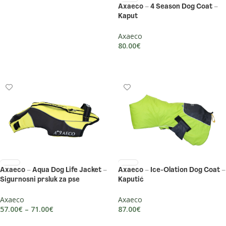
Axaeco – 4 Season Dog Coat –
Kaput
Axaeco
80.00
€
ODABERI OPCIJE
Axaeco – Aqua Dog Life Jacket –
Axaeco – Ice-Olation Dog Coat –
Sigurnosni prsluk za pse
Kaputić
Axaeco
Axaeco
57.00
€
–
71.00
€
87.00
€
ODABERI OPCIJE
ODABERI OPCIJE