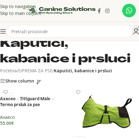
Skip to navigation
Skip to main content
Kaputići,
kabanice i prsluci
Početna
/
OPREMA ZA PSE
/
Kaputići, kabanice i prsluci
Show column
Axaceo – Tittguard Male –
Termo prsluk za pse
Axaeco
55.00
€
ODABERI OPCIJE