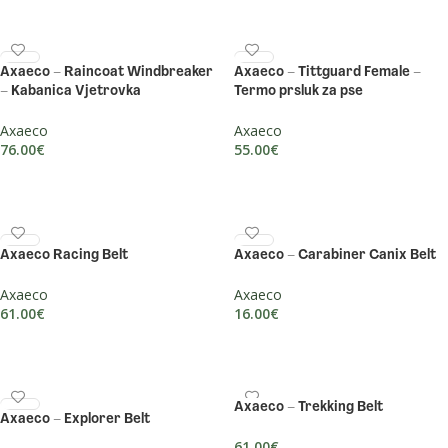
Axaeco – Raincoat Windbreaker
Axaeco – Tittguard Female –
– Kabanica Vjetrovka
Termo prsluk za pse
Axaeco
Axaeco
76.00
€
55.00
€
ODABERI OPCIJE
ODABERI OPCIJE
Axaeco Racing Belt
Axaeco – Carabiner Canix Belt
Axaeco
Axaeco
61.00
€
16.00
€
DODAJ U KOŠARICU
DODAJ U KOŠARICU
Axaeco – Trekking Belt
Axaeco – Explorer Belt
61.00
€