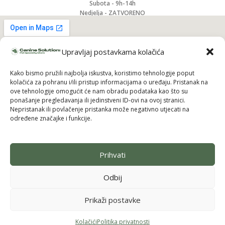
Subota - 9h-14h
Nedjelja - ZATVORENO
Upravljaj postavkama kolačića
Kako bismo pružili najbolja iskustva, koristimo tehnologije poput
kolačića za pohranu i/ili pristup informacijama o uređaju. Pristanak na
ove tehnologije omogućit će nam obradu podataka kao što su
ponašanje pregledavanja ili jedinstveni ID-ovi na ovoj stranici.
Nepristanak ili povlačenje pristanka može negativno utjecati na
određene značajke i funkcije.
Prihvati
Pridruži se i uzmi 10% popusta na prvu
narudžbu
Odbij
Budi među prvima koji saznaju za nove brendove, ekskluzivne
proizvode i posebne ponude — uz to odmah dobivaš
10% popusta
Prikaži postavke
na svoju prvu kupnju.
Kolačići
Politika privatnosti