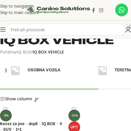
Skip to navigation
Skip to main content
IQ BOX VEHICLE
Početna
/
IQ BOX
/
IQ BOX VEHICLE
OSOBNA VOZILA
TERETN
Show column
-9%
-15%
Kavez za pse – dupli – IQ BOX – 5
UPIT
– SUV – 1+1