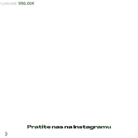
996.00
€
1,200.00
€
DODAJ U KOŠARICU
Pratite nas na Instagramu