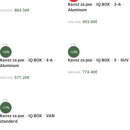
Kavez za pse – IQ BOX – 3-A –
864.50
€
950.00
€
Aluminum
DODAJ U KOŠARICU
493.00
€
580.00
€
PROČITAJ VIŠE
-16%
-12%
Kavez za pse – IQ BOX – 4-A –
Kavez za pse – IQ BOX – 5 – SUV
Aluminum
774.40
€
880.00
€
571.20
€
680.00
€
DODAJ U KOŠARICU
DODAJ U KOŠARICU
-17%
Kavez za pse – IQ BOX – VAN
standard