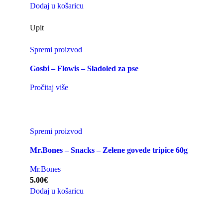
Dodaj u košaricu
Upit
Spremi proizvod
Gosbi – Flowis – Sladoled za pse
Pročitaj više
Spremi proizvod
Mr.Bones – Snacks – Zelene goveđe tripice 60g
Mr.Bones
5.00
€
Dodaj u košaricu