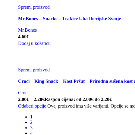
Spremi proizvod
Mr.Bones – Snacks – Trakice Uha Iberijske Svinje
Mr.Bones
4.60
€
Dodaj u košaricu
Spremi proizvod
Croci – King Snack – Kost Pršut – Prirodna sušena kost 
Croci
2.00
€
–
2.20
€
Raspon cijena: od 2.00€ do 2.20€
Odaberi opcije
Ovaj proizvod ima više varijanti. Opcije se mo
1
2
3
4