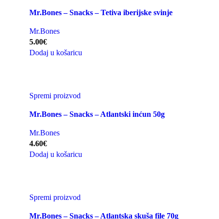
Mr.Bones – Snacks – Tetiva iberijske svinje
Mr.Bones
5.00
€
Dodaj u košaricu
Spremi proizvod
Mr.Bones – Snacks – Atlantski inćun 50g
Mr.Bones
4.60
€
Dodaj u košaricu
Spremi proizvod
Mr.Bones – Snacks – Atlantska skuša file 70g