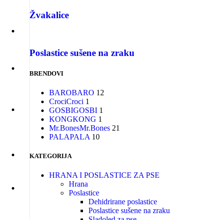
Žvakalice
Poslastice sušene na zraku
BRENDOVI
BARO
BARO
12
Croci
Croci
1
GOSBI
GOSBI
1
KONG
KONG
1
Mr.Bones
Mr.Bones
21
PALA
PALA
10
KATEGORIJA
HRANA I POSLASTICE ZA PSE
Hrana
Poslastice
Dehidrirane poslastice
Poslastice sušene na zraku
Sladoled za pse