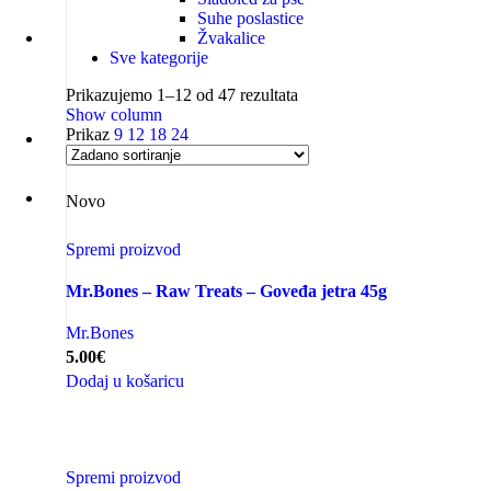
Suhe poslastice
Žvakalice
Sve kategorije
Prikazujemo 1–12 od 47 rezultata
Show column
Prikaz
9
12
18
24
Novo
Spremi proizvod
Zapratite nas:
Mr.Bones – Raw Treats – Goveđa jetra 45g
Mr.Bones
5.00
€
Dodaj u košaricu
Spremi proizvod