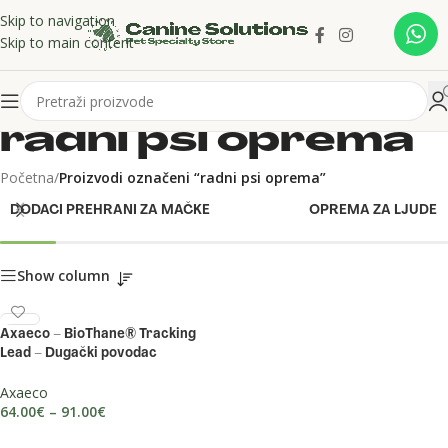
Skip to navigation
Skip to main content
radni psi oprema
Početna
/
Proizvodi označeni “radni psi oprema”
DODACI PREHRANI ZA MAČKE
OPREMA ZA LJUDE
Show column
Axaeco – BioThane® Tracking
Lead – Dugački povodac
Axaeco
64.00
€
–
91.00
€
ODABERI OPCIJE