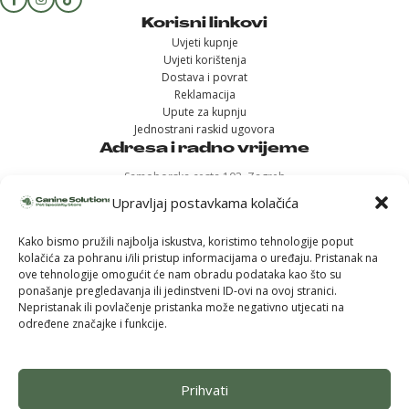
Korisni linkovi
Uvjeti kupnje
Uvjeti korištenja
Dostava i povrat
Reklamacija
Upute za kupnju
Jednostrani raskid ugovora
Adresa i radno vrijeme
Samoborska cesta 102, Zagreb
(u sklopu Konzuma Stenjevec)
Upravljaj postavkama kolačića
Ponedjeljak - 12h-19h
Kako bismo pružili najbolja iskustva, koristimo tehnologije poput
Uto, sri, čet, pet – 11h-18h
kolačića za pohranu i/ili pristup informacijama o uređaju. Pristanak na
Subota - 9h-14h
ove tehnologije omogućit će nam obradu podataka kao što su
Nedjelja - ZATVORENO
ponašanje pregledavanja ili jedinstveni ID-ovi na ovoj stranici.
Nepristanak ili povlačenje pristanka može negativno utjecati na
određene značajke i funkcije.
Prihvati