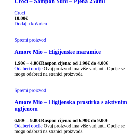
Croci – Šampon Suhi – Pjena 250ml
Croci
10.00
€
Dodaj u košaricu
Spremi proizvod
Amore Mio – Higijenske maramice
1.90
€
–
4.00
€
Raspon cijena: od 1.90€ do 4.00€
Odaberi opcije
Ovaj proizvod ima više varijanti. Opcije se
mogu odabrati na stranici proizvoda
Spremi proizvod
Amore Mio – Higijenska prostirka s aktivnim
ugljenom
6.90
€
–
9.00
€
Raspon cijena: od 6.90€ do 9.00€
Odaberi opcije
Ovaj proizvod ima više varijanti. Opcije se
mogu odabrati na stranici proizvoda