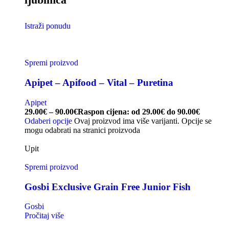
Istraži ponudu
Spremi proizvod
Apipet – Apifood – Vital – Puretina
Apipet
29.00
€
–
90.00
€
Raspon cijena: od 29.00€ do 90.00€
Odaberi opcije
Ovaj proizvod ima više varijanti. Opcije se
mogu odabrati na stranici proizvoda
Upit
Spremi proizvod
Gosbi Exclusive Grain Free Junior Fish
Gosbi
Pročitaj više