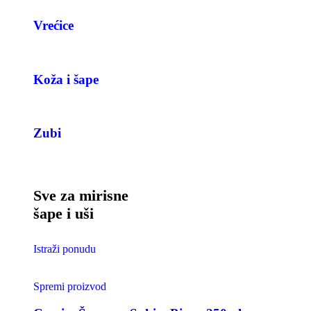
Vrećice
Koža i šape
Zubi
Sve za mirisne
šape i uši
Istraži ponudu
Spremi proizvod