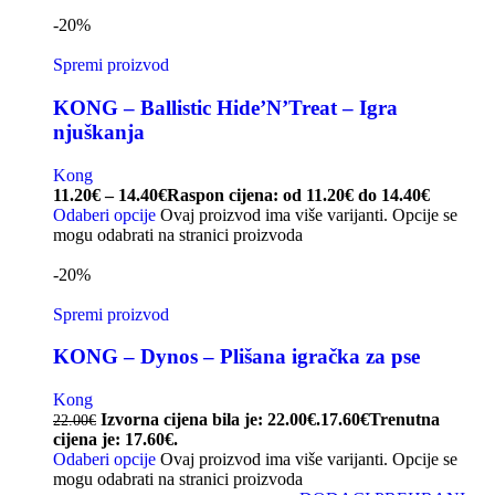
-20%
Spremi proizvod
KONG – Ballistic Hide’N’Treat – Igra
njuškanja
Kong
11.20
€
–
14.40
€
Raspon cijena: od 11.20€ do 14.40€
Odaberi opcije
Ovaj proizvod ima više varijanti. Opcije se
mogu odabrati na stranici proizvoda
-20%
Spremi proizvod
KONG – Dynos – Plišana igračka za pse
Kong
Izvorna cijena bila je: 22.00€.
17.60
€
Trenutna
22.00
€
cijena je: 17.60€.
Odaberi opcije
Ovaj proizvod ima više varijanti. Opcije se
mogu odabrati na stranici proizvoda