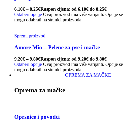
6.10
€
–
8.25
€
Raspon cijena: od 6.10€ do 8.25€
Odaberi opcije
Ovaj proizvod ima više varijanti. Opcije se
mogu odabrati na stranici proizvoda
Spremi proizvod
Amore Mio – Pelene za pse i mačke
9.20
€
–
9.80
€
Raspon cijena: od 9.20€ do 9.80€
Odaberi opcije
Ovaj proizvod ima više varijanti. Opcije se
mogu odabrati na stranici proizvoda
OPREMA ZA MAČKE
Oprema za mačke
Oprsnice i povodci