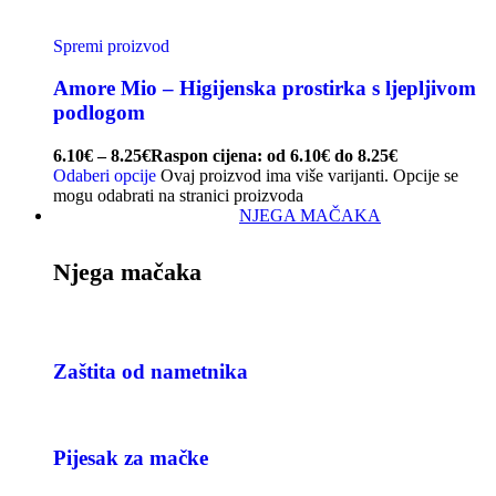
Spremi proizvod
Amore Mio – Higijenska prostirka s ljepljivom
podlogom
6.10
€
–
8.25
€
Raspon cijena: od 6.10€ do 8.25€
Odaberi opcije
Ovaj proizvod ima više varijanti. Opcije se
mogu odabrati na stranici proizvoda
NJEGA MAČAKA
Njega mačaka
Zaštita od nametnika
Pijesak za mačke