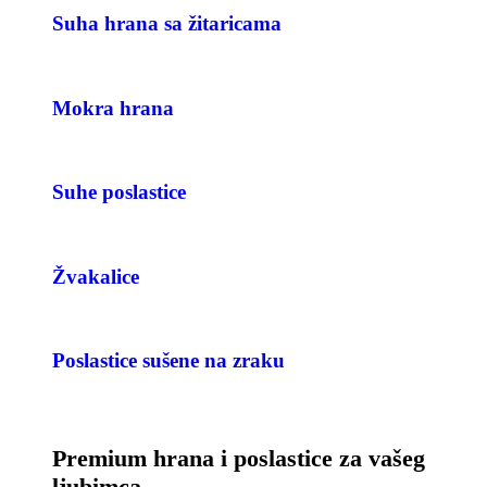
Suha hrana sa žitaricama
Mokra hrana
Suhe poslastice
Žvakalice
Poslastice sušene na zraku
Premium hrana i poslastice za vašeg
ljubimca