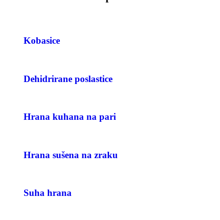
Kobasice
Dehidrirane poslastice
Hrana kuhana na pari
Hrana sušena na zraku
Suha hrana