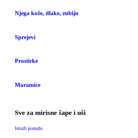
Njega kože, dlake, zubiju
Sprejevi
Prostirke
Maramice
Sve za mirisne šape i uši
Istraži ponudu