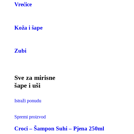
Vrećice
Koža i šape
Zubi
Sve za mirisne
šape i uši
Istraži ponudu
Spremi proizvod
Croci – Šampon Suhi – Pjena 250ml