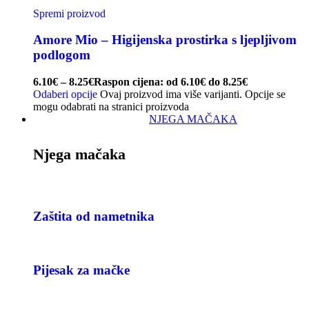
Spremi proizvod
Amore Mio – Higijenska prostirka s ljepljivom
podlogom
6.10
€
–
8.25
€
Raspon cijena: od 6.10€ do 8.25€
Odaberi opcije
Ovaj proizvod ima više varijanti. Opcije se
mogu odabrati na stranici proizvoda
NJEGA MAČAKA
Njega mačaka
Zaštita od nametnika
Pijesak za mačke