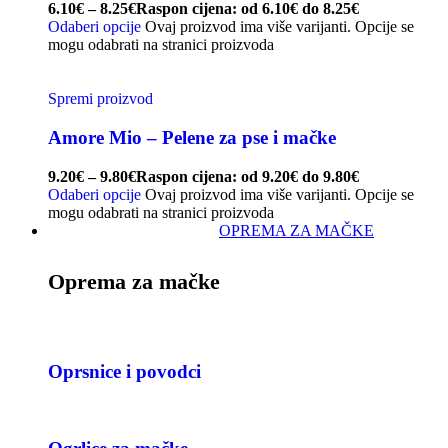
6.10
€
–
8.25
€
Raspon cijena: od 6.10€ do 8.25€
Odaberi opcije
Ovaj proizvod ima više varijanti. Opcije se
mogu odabrati na stranici proizvoda
Spremi proizvod
Amore Mio – Pelene za pse i mačke
9.20
€
–
9.80
€
Raspon cijena: od 9.20€ do 9.80€
Odaberi opcije
Ovaj proizvod ima više varijanti. Opcije se
mogu odabrati na stranici proizvoda
OPREMA ZA MAČKE
Oprema za mačke
Oprsnice i povodci