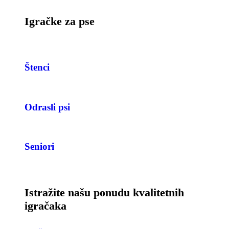
Igračke za pse
Štenci
Odrasli psi
Seniori
Istražite našu ponudu kvalitetnih
igračaka