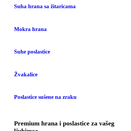
Suha hrana sa žitaricama
Mokra hrana
Suhe poslastice
Žvakalice
Poslastice sušene na zraku
Premium hrana i poslastice za vašeg
ljubimca