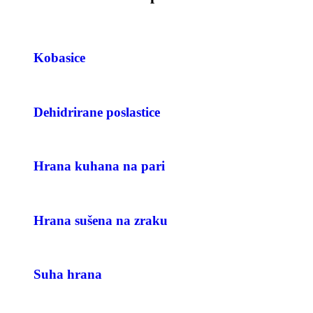
Kobasice
Dehidrirane poslastice
Hrana kuhana na pari
Hrana sušena na zraku
Suha hrana