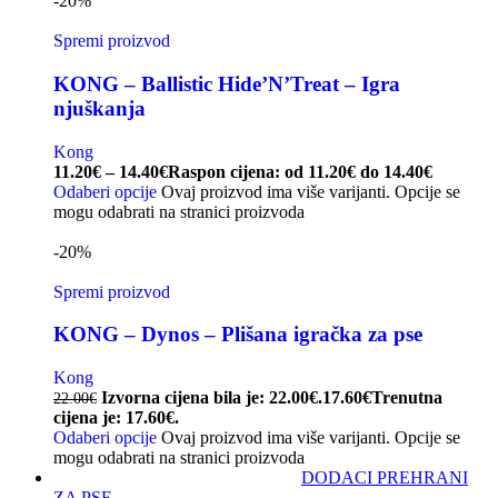
-20%
Spremi proizvod
KONG – Ballistic Hide’N’Treat – Igra
njuškanja
Kong
11.20
€
–
14.40
€
Raspon cijena: od 11.20€ do 14.40€
Odaberi opcije
Ovaj proizvod ima više varijanti. Opcije se
mogu odabrati na stranici proizvoda
-20%
Spremi proizvod
KONG – Dynos – Plišana igračka za pse
Kong
Izvorna cijena bila je: 22.00€.
17.60
€
Trenutna
22.00
€
cijena je: 17.60€.
Odaberi opcije
Ovaj proizvod ima više varijanti. Opcije se
mogu odabrati na stranici proizvoda
DODACI PREHRANI
ZA PSE