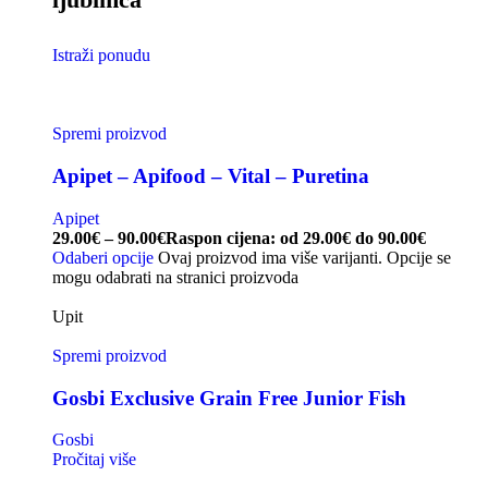
Istraži ponudu
Spremi proizvod
Apipet – Apifood – Vital – Puretina
Apipet
29.00
€
–
90.00
€
Raspon cijena: od 29.00€ do 90.00€
Odaberi opcije
Ovaj proizvod ima više varijanti. Opcije se
mogu odabrati na stranici proizvoda
Upit
Spremi proizvod
Gosbi Exclusive Grain Free Junior Fish
Gosbi
Pročitaj više