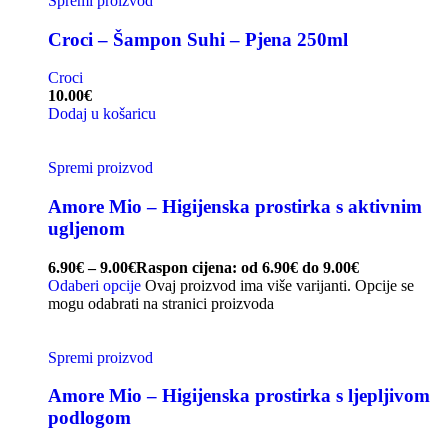
Spremi proizvod
Croci – Šampon Suhi – Pjena 250ml
Croci
10.00
€
Dodaj u košaricu
Spremi proizvod
Amore Mio – Higijenska prostirka s aktivnim
ugljenom
6.90
€
–
9.00
€
Raspon cijena: od 6.90€ do 9.00€
Odaberi opcije
Ovaj proizvod ima više varijanti. Opcije se
mogu odabrati na stranici proizvoda
Spremi proizvod
Amore Mio – Higijenska prostirka s ljepljivom
podlogom