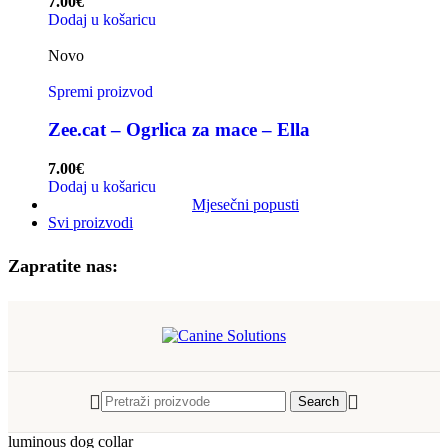
7.00
€
Dodaj u košaricu
Novo
Spremi proizvod
Zee.cat – Ogrlica za mace – Ella
7.00
€
Dodaj u košaricu
Mjesečni popusti
Svi proizvodi
Zapratite nas:
Search
luminous dog collar