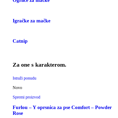
Ogrlice za mačke
Igračke za mačke
Catnip
Za one s karakterom.
Istraži ponudu
Novo
Spremi proizvod
Furlou – Y oprsnica za pse Comfort – Powder
Rose