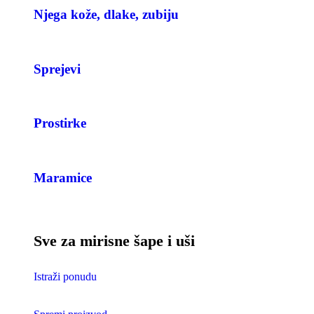
Njega kože, dlake, zubiju
Sprejevi
Prostirke
Maramice
Sve za mirisne šape i uši
Istraži ponudu