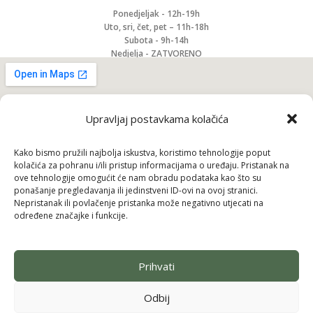
Ponedjeljak - 12h-19h
Uto, sri, čet, pet – 11h-18h
Subota - 9h-14h
Nedjelja - ZATVORENO
Upravljaj postavkama kolačića
Kako bismo pružili najbolja iskustva, koristimo tehnologije poput
kolačića za pohranu i/ili pristup informacijama o uređaju. Pristanak na
ove tehnologije omogućit će nam obradu podataka kao što su
ponašanje pregledavanja ili jedinstveni ID-ovi na ovoj stranici.
Nepristanak ili povlačenje pristanka može negativno utjecati na
određene značajke i funkcije.
Prihvati
Pridruži se i uzmi 10% popusta na prvu
narudžbu
Odbij
Budi među prvima koji saznaju za nove brendove, ekskluzivne
proizvode i posebne ponude — uz to odmah dobivaš
10% popusta