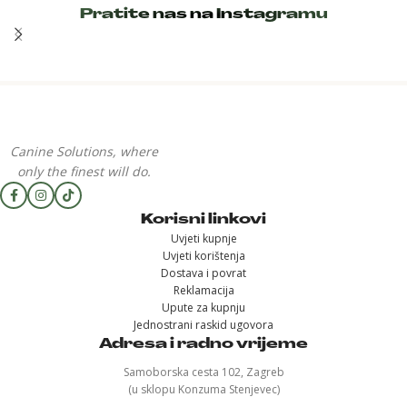
Pratite nas na Instagramu
Canine Solutions, where
only the finest will do.
Korisni linkovi
Uvjeti kupnje
Uvjeti korištenja
Dostava i povrat
Reklamacija
Upute za kupnju
Jednostrani raskid ugovora
Adresa i radno vrijeme
Samoborska cesta 102, Zagreb
(u sklopu Konzuma Stenjevec)