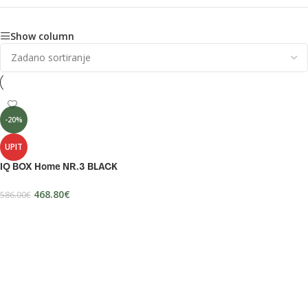
Show column
-20%
UPIT
IQ BOX Home NR.3 BLACK
468.80
€
586.00
€
PROČITAJ VIŠE