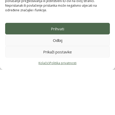
ponašanje pregledavanja ili jedinstveni ID-ovi na ovoj stranici.
Nepristanak ili povlačenje pristanka može negativno utjecati na
određene značajke i funkcije.
Prihvati
Odbij
Prikaži postavke
Kolačići
Politika privatnosti
Pridruži se i uzmi 10% popusta na prvu
Menu
Filteri
Lista želja
Košarica
narudžbu
Budi među prvima koji saznaju za nove brendove, ekskluzivne
proizvode i posebne ponude — uz to odmah dobivaš
10% popusta
na svoju prvu kupnju.