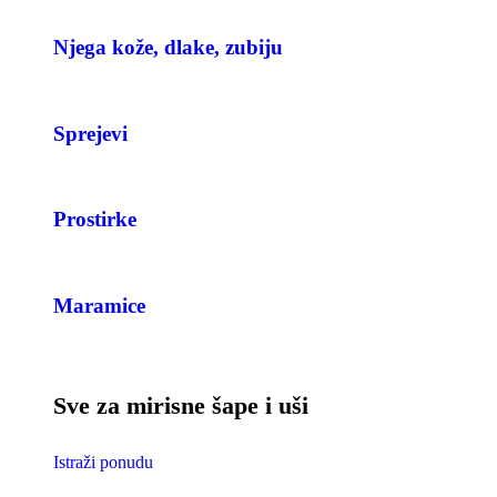
Njega kože, dlake, zubiju
Sprejevi
Prostirke
Maramice
Sve za mirisne šape i uši
Istraži ponudu