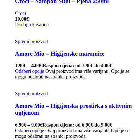
Croci – Šampon Suhi – Pjena 250ml
Croci
10.00
€
Dodaj u košaricu
Spremi proizvod
Amore Mio – Higijenske maramice
1.90
€
–
4.00
€
Raspon cijena: od 1.90€ do 4.00€
Odaberi opcije
Ovaj proizvod ima više varijanti. Opcije se
mogu odabrati na stranici proizvoda
Spremi proizvod
Amore Mio – Higijenska prostirka s aktivnim
ugljenom
6.90
€
–
9.00
€
Raspon cijena: od 6.90€ do 9.00€
Odaberi opcije
Ovaj proizvod ima više varijanti. Opcije se
mogu odabrati na stranici proizvoda