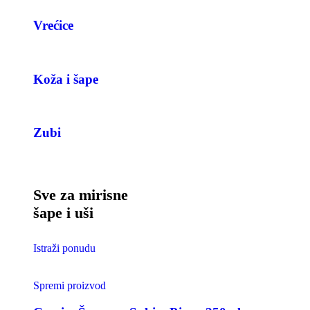
Vrećice
Koža i šape
Zubi
Sve za mirisne
šape i uši
Istraži ponudu
Spremi proizvod