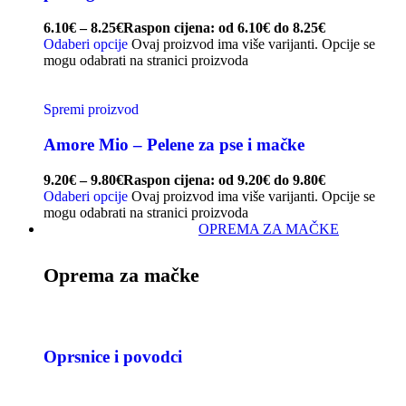
6.10
€
–
8.25
€
Raspon cijena: od 6.10€ do 8.25€
Odaberi opcije
Ovaj proizvod ima više varijanti. Opcije se
mogu odabrati na stranici proizvoda
Spremi proizvod
Amore Mio – Pelene za pse i mačke
9.20
€
–
9.80
€
Raspon cijena: od 9.20€ do 9.80€
Odaberi opcije
Ovaj proizvod ima više varijanti. Opcije se
mogu odabrati na stranici proizvoda
OPREMA ZA MAČKE
Oprema za mačke
Oprsnice i povodci