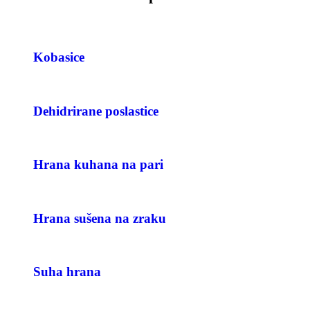
Kobasice
Dehidrirane poslastice
Hrana kuhana na pari
Hrana sušena na zraku
Suha hrana