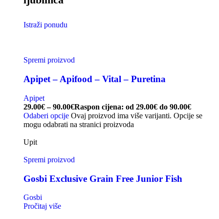
Istraži ponudu
Spremi proizvod
Apipet – Apifood – Vital – Puretina
Apipet
29.00
€
–
90.00
€
Raspon cijena: od 29.00€ do 90.00€
Odaberi opcije
Ovaj proizvod ima više varijanti. Opcije se
mogu odabrati na stranici proizvoda
Upit
Spremi proizvod
Gosbi Exclusive Grain Free Junior Fish
Gosbi
Pročitaj više