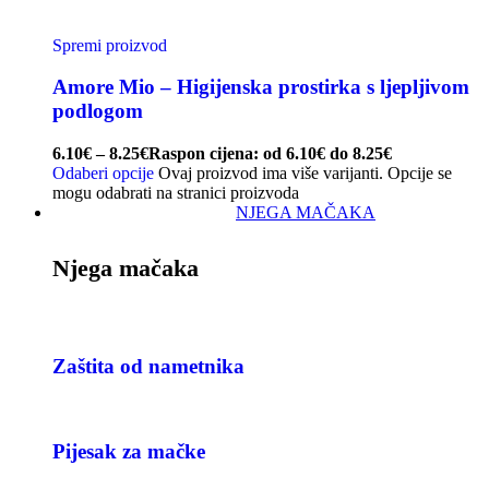
Spremi proizvod
Amore Mio – Higijenska prostirka s ljepljivom
podlogom
6.10
€
–
8.25
€
Raspon cijena: od 6.10€ do 8.25€
Odaberi opcije
Ovaj proizvod ima više varijanti. Opcije se
mogu odabrati na stranici proizvoda
NJEGA MAČAKA
Njega mačaka
Zaštita od nametnika
Pijesak za mačke