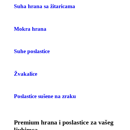
Suha hrana sa žitaricama
Mokra hrana
Suhe poslastice
Žvakalice
Poslastice sušene na zraku
Premium hrana i poslastice za vašeg
ljubimca