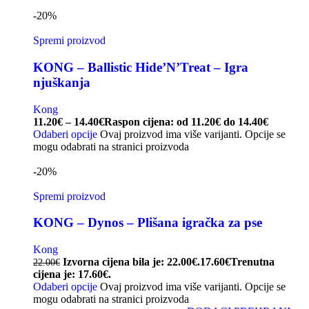
-20%
Spremi proizvod
KONG – Ballistic Hide’N’Treat – Igra
njuškanja
Kong
11.20
€
–
14.40
€
Raspon cijena: od 11.20€ do 14.40€
Odaberi opcije
Ovaj proizvod ima više varijanti. Opcije se
mogu odabrati na stranici proizvoda
-20%
Spremi proizvod
KONG – Dynos – Plišana igračka za pse
Kong
Izvorna cijena bila je: 22.00€.
17.60
€
Trenutna
22.00
€
cijena je: 17.60€.
Odaberi opcije
Ovaj proizvod ima više varijanti. Opcije se
mogu odabrati na stranici proizvoda