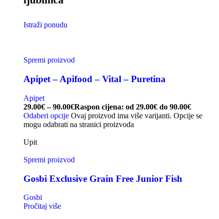
Istraži ponudu
Spremi proizvod
Apipet – Apifood – Vital – Puretina
Apipet
29.00
€
–
90.00
€
Raspon cijena: od 29.00€ do 90.00€
Odaberi opcije
Ovaj proizvod ima više varijanti. Opcije se
mogu odabrati na stranici proizvoda
Upit
Spremi proizvod
Gosbi Exclusive Grain Free Junior Fish
Gosbi
Pročitaj više