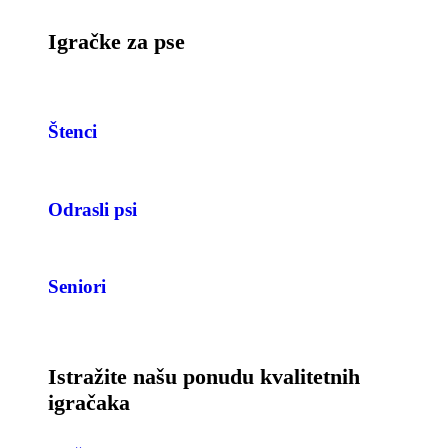
Igračke za pse
Štenci
Odrasli psi
Seniori
Istražite našu ponudu kvalitetnih
igračaka