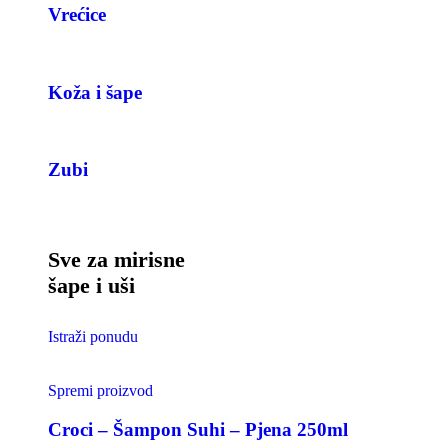
Vrećice
Koža i šape
Zubi
Sve za mirisne
šape i uši
Istraži ponudu
Spremi proizvod
Croci – Šampon Suhi – Pjena 250ml