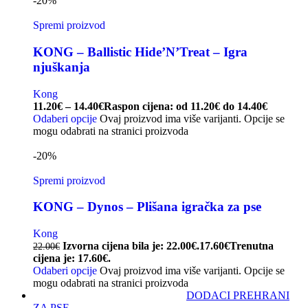
-20%
Spremi proizvod
KONG – Ballistic Hide’N’Treat – Igra
njuškanja
Kong
11.20
€
–
14.40
€
Raspon cijena: od 11.20€ do 14.40€
Odaberi opcije
Ovaj proizvod ima više varijanti. Opcije se
mogu odabrati na stranici proizvoda
-20%
Spremi proizvod
KONG – Dynos – Plišana igračka za pse
Kong
Izvorna cijena bila je: 22.00€.
17.60
€
Trenutna
22.00
€
cijena je: 17.60€.
Odaberi opcije
Ovaj proizvod ima više varijanti. Opcije se
mogu odabrati na stranici proizvoda
DODACI PREHRANI
ZA PSE