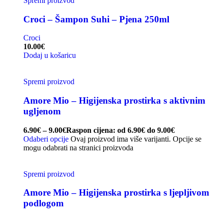
Spremi proizvod
Croci – Šampon Suhi – Pjena 250ml
Croci
10.00
€
Dodaj u košaricu
Spremi proizvod
Amore Mio – Higijenska prostirka s aktivnim
ugljenom
6.90
€
–
9.00
€
Raspon cijena: od 6.90€ do 9.00€
Odaberi opcije
Ovaj proizvod ima više varijanti. Opcije se
mogu odabrati na stranici proizvoda
Spremi proizvod
Amore Mio – Higijenska prostirka s ljepljivom
podlogom