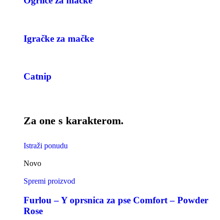
Ogrlice za mačke
Igračke za mačke
Catnip
Za one s karakterom.
Istraži ponudu
Novo
Spremi proizvod
Furlou – Y oprsnica za pse Comfort – Powder
Rose