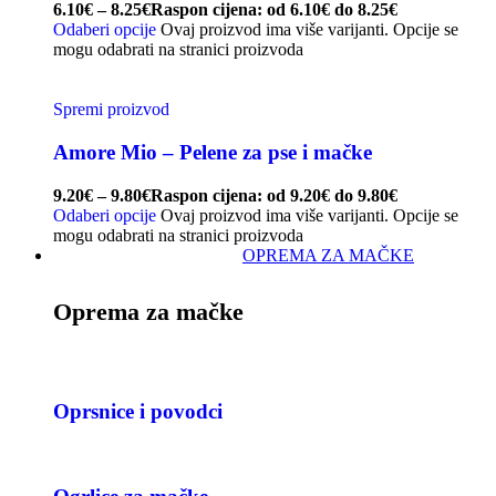
6.10
€
–
8.25
€
Raspon cijena: od 6.10€ do 8.25€
Odaberi opcije
Ovaj proizvod ima više varijanti. Opcije se
mogu odabrati na stranici proizvoda
Spremi proizvod
Amore Mio – Pelene za pse i mačke
9.20
€
–
9.80
€
Raspon cijena: od 9.20€ do 9.80€
Odaberi opcije
Ovaj proizvod ima više varijanti. Opcije se
mogu odabrati na stranici proizvoda
OPREMA ZA MAČKE
Oprema za mačke
Oprsnice i povodci