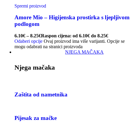
Spremi proizvod
Amore Mio – Higijenska prostirka s ljepljivom
podlogom
6.10
€
–
8.25
€
Raspon cijena: od 6.10€ do 8.25€
Odaberi opcije
Ovaj proizvod ima više varijanti. Opcije se
mogu odabrati na stranici proizvoda
NJEGA MAČAKA
Njega mačaka
Zaštita od nametnika
Pijesak za mačke