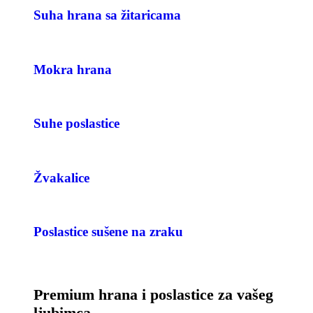
Suha hrana sa žitaricama
Mokra hrana
Suhe poslastice
Žvakalice
Poslastice sušene na zraku
Premium hrana i poslastice za vašeg
ljubimca