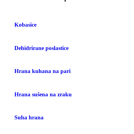
Kobasice
Dehidrirane poslastice
Hrana kuhana na pari
Hrana sušena na zraku
Suha hrana