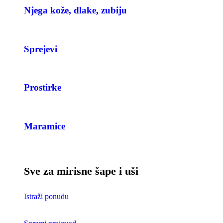
Njega kože, dlake, zubiju
Sprejevi
Prostirke
Maramice
Sve za mirisne šape i uši
Istraži ponudu