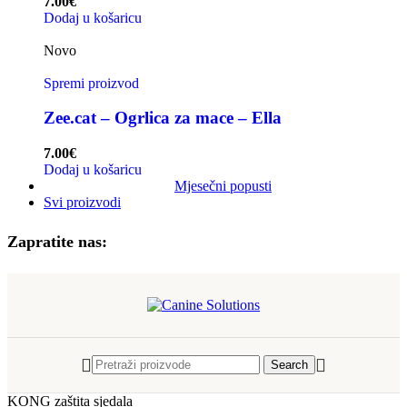
7.00
€
Dodaj u košaricu
Novo
Spremi proizvod
Zee.cat – Ogrlica za mace – Ella
7.00
€
Dodaj u košaricu
Mjesečni popusti
Svi proizvodi
Zapratite nas:
Search
KONG zaštita sjedala