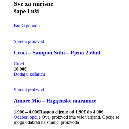
Sve za mirisne
šape i uši
Istraži ponudu
Spremi proizvod
Croci – Šampon Suhi – Pjena 250ml
Croci
10.00
€
Dodaj u košaricu
Spremi proizvod
Amore Mio – Higijenske maramice
1.90
€
–
4.00
€
Raspon cijena: od 1.90€ do 4.00€
Odaberi opcije
Ovaj proizvod ima više varijanti. Opcije se
mogu odabrati na stranici proizvoda