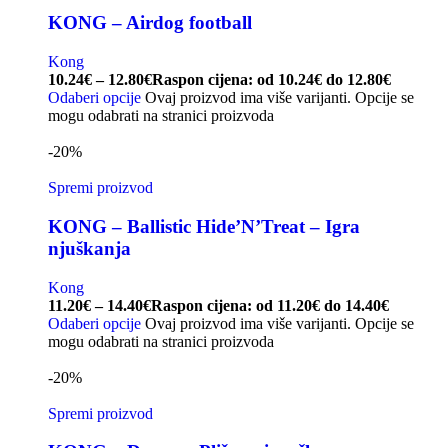
KONG – Airdog football
Kong
10.24
€
–
12.80
€
Raspon cijena: od 10.24€ do 12.80€
Odaberi opcije
Ovaj proizvod ima više varijanti. Opcije se
mogu odabrati na stranici proizvoda
-20%
Spremi proizvod
KONG – Ballistic Hide’N’Treat – Igra
njuškanja
Kong
11.20
€
–
14.40
€
Raspon cijena: od 11.20€ do 14.40€
Odaberi opcije
Ovaj proizvod ima više varijanti. Opcije se
mogu odabrati na stranici proizvoda
-20%
Spremi proizvod