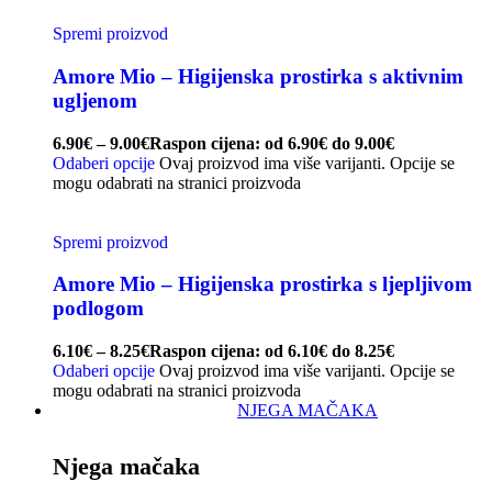
Spremi proizvod
Amore Mio – Higijenska prostirka s aktivnim
ugljenom
6.90
€
–
9.00
€
Raspon cijena: od 6.90€ do 9.00€
Odaberi opcije
Ovaj proizvod ima više varijanti. Opcije se
mogu odabrati na stranici proizvoda
Spremi proizvod
Amore Mio – Higijenska prostirka s ljepljivom
podlogom
6.10
€
–
8.25
€
Raspon cijena: od 6.10€ do 8.25€
Odaberi opcije
Ovaj proizvod ima više varijanti. Opcije se
mogu odabrati na stranici proizvoda
NJEGA MAČAKA
Njega mačaka