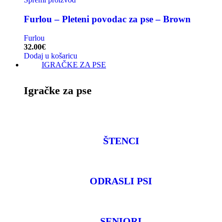
Furlou – Pleteni povodac za pse – Brown
Furlou
32.00
€
Dodaj u košaricu
IGRAČKE ZA PSE
Igračke za pse
ŠTENCI
ODRASLI PSI
SENIORI