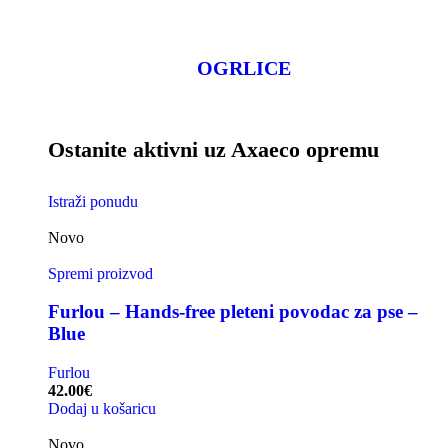
OGRLICE
Ostanite aktivni uz Axaeco opremu
Istraži ponudu
Novo
Spremi proizvod
Furlou – Hands-free pleteni povodac za pse –
Blue
Furlou
42.00
€
Dodaj u košaricu
Novo