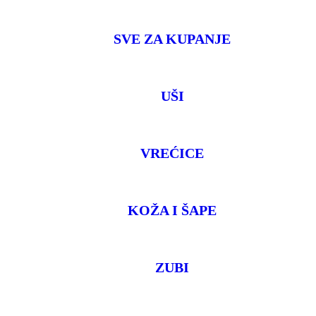
SVE ZA KUPANJE
UŠI
VREĆICE
KOŽA I ŠAPE
ZUBI