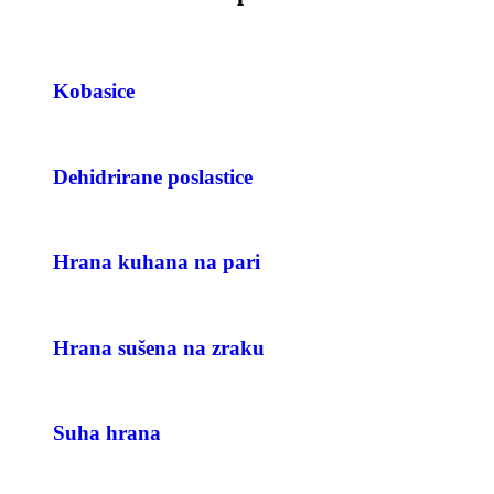
Kobasice
Dehidrirane poslastice
Hrana kuhana na pari
Hrana sušena na zraku
Suha hrana