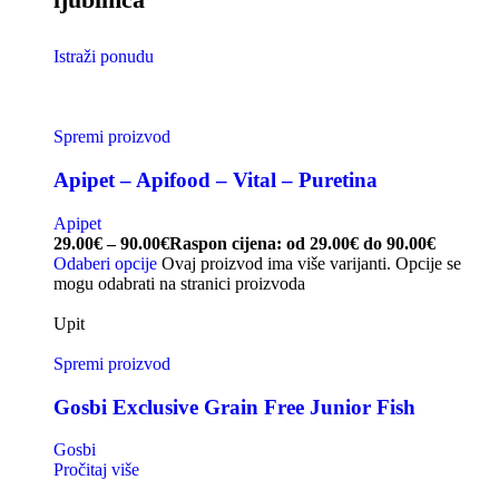
Istraži ponudu
Spremi proizvod
Apipet – Apifood – Vital – Puretina
Apipet
29.00
€
–
90.00
€
Raspon cijena: od 29.00€ do 90.00€
Odaberi opcije
Ovaj proizvod ima više varijanti. Opcije se
mogu odabrati na stranici proizvoda
Upit
Spremi proizvod
Gosbi Exclusive Grain Free Junior Fish
Gosbi
Pročitaj više