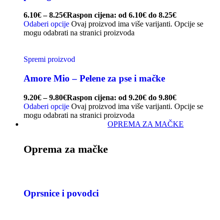
6.10
€
–
8.25
€
Raspon cijena: od 6.10€ do 8.25€
Odaberi opcije
Ovaj proizvod ima više varijanti. Opcije se
mogu odabrati na stranici proizvoda
Spremi proizvod
Amore Mio – Pelene za pse i mačke
9.20
€
–
9.80
€
Raspon cijena: od 9.20€ do 9.80€
Odaberi opcije
Ovaj proizvod ima više varijanti. Opcije se
mogu odabrati na stranici proizvoda
OPREMA ZA MAČKE
Oprema za mačke
Oprsnice i povodci