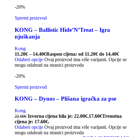
-20%
Spremi proizvod
KONG – Ballistic Hide’N’Treat – Igra
njuškanja
Kong
11.20
€
–
14.40
€
Raspon cijena: od 11.20€ do 14.40€
Odaberi opcije
Ovaj proizvod ima više varijanti. Opcije se
mogu odabrati na stranici proizvoda
-20%
Spremi proizvod
KONG – Dynos – Plišana igračka za pse
Kong
Izvorna cijena bila je: 22.00€.
17.60
€
Trenutna
22.00
€
cijena je: 17.60€.
Odaberi opcije
Ovaj proizvod ima više varijanti. Opcije se
mogu odabrati na stranici proizvoda