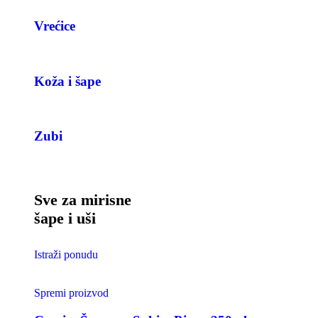
Vrećice
Koža i šape
Zubi
Sve za mirisne
šape i uši
Istraži ponudu
Spremi proizvod