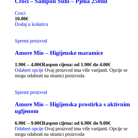
Croci – Šampon Suhi – Pjena 250ml
Croci
10.00
€
Dodaj u košaricu
Spremi proizvod
Amore Mio – Higijenske maramice
1.90
€
–
4.00
€
Raspon cijena: od 1.90€ do 4.00€
Odaberi opcije
Ovaj proizvod ima više varijanti. Opcije se
mogu odabrati na stranici proizvoda
Spremi proizvod
Amore Mio – Higijenska prostirka s aktivnim
ugljenom
6.90
€
–
9.00
€
Raspon cijena: od 6.90€ do 9.00€
Odaberi opcije
Ovaj proizvod ima više varijanti. Opcije se
mogu odabrati na stranici proizvoda