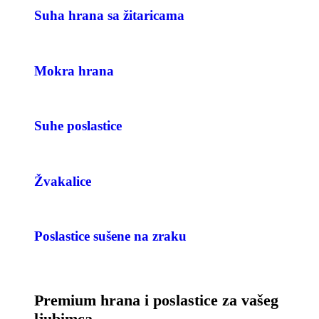
Suha hrana sa žitaricama
Mokra hrana
Suhe poslastice
Žvakalice
Poslastice sušene na zraku
Premium hrana i poslastice za vašeg
ljubimca