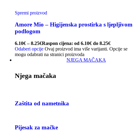
Spremi proizvod
Amore Mio – Higijenska prostirka s ljepljivom
podlogom
6.10
€
–
8.25
€
Raspon cijena: od 6.10€ do 8.25€
Odaberi opcije
Ovaj proizvod ima više varijanti. Opcije se
mogu odabrati na stranici proizvoda
NJEGA MAČAKA
Njega mačaka
Zaštita od nametnika
Pijesak za mačke