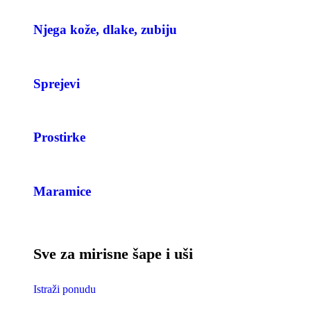
Njega kože, dlake, zubiju
Sprejevi
Prostirke
Maramice
Sve za mirisne šape i uši
Istraži ponudu