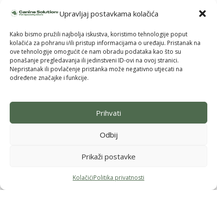
Upravljaj postavkama kolačića
Pridruži se i uzmi 10% popusta na prvu
Kako bismo pružili najbolja iskustva, koristimo tehnologije poput
narudžbu
kolačića za pohranu i/ili pristup informacijama o uređaju. Pristanak na
ove tehnologije omogućit će nam obradu podataka kao što su
Budi među prvima koji saznaju za nove brendove, ekskluzivne
ponašanje pregledavanja ili jedinstveni ID-ovi na ovoj stranici.
proizvode i posebne ponude — uz to odmah dobivaš
10% popusta
Nepristanak ili povlačenje pristanka može negativno utjecati na
na svoju prvu kupnju.
određene značajke i funkcije.
Prihvati
Pošalji
Odbij
Prikaži postavke
Politika privatnosti
Kolačići
Impressum
Uvjeti korištenja
Kolačići
Politika privatnosti
Menu
Filteri
Lista želja
Košarica
2026.
Canine Solutions Pet Specialty Store © Sva prava pridržana