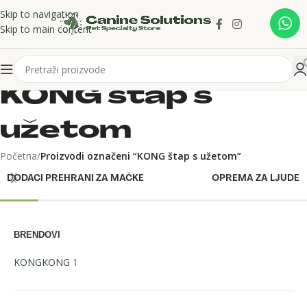
Skip to navigation
Skip to main content
KONG štap s
užetom
Početna
/
Proizvodi označeni “KONG štap s užetom”
DODACI PREHRANI ZA MAČKE
OPREMA ZA LJUDE
BRENDOVI
KONG
KONG
1