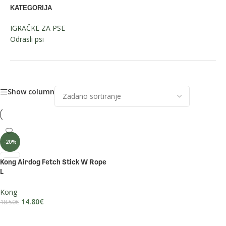
KATEGORIJA
IGRAČKE ZA PSE
Odrasli psi
Show column
-20%
Kong Airdog Fetch Stick W Rope
L
Kong
14.80
€
18.50
€
DODAJ U KOŠARICU