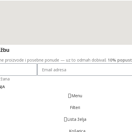
džbu
ivne proizvode i posebne ponude — uz to odmah dobivaš
10% popus
ržana
NJA
Menu
Filteri
Lista želja
Košarica