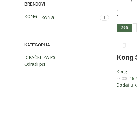
BRENDOVI
KONG
KONG
1
-20%
KATEGORIJA
Kong 
IGRAČKE ZA PSE
Odrasli psi
Kong
18.
23.00
€
Dodaj u k
Pratite nas na Instagramu