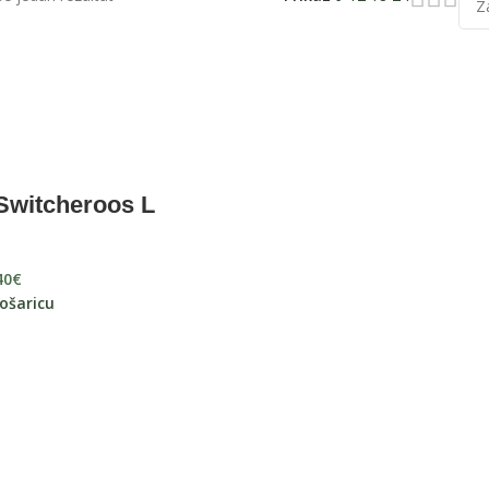
Switcheroos L
40
€
ošaricu