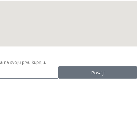
ta
na svoju prvu kupnju.
Pošalji