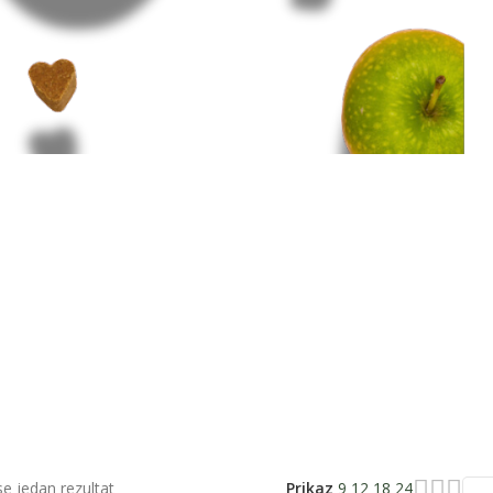
se jedan rezultat
Prikaz
9
12
18
24