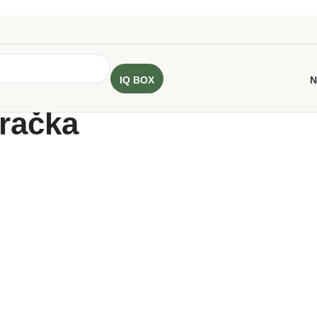
IQ BOX
N
račka