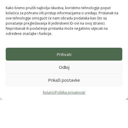
Upute za kupnju
Kako bismo pružili najbolja iskustva, koristimo tehnologije poput
Jednostrani raskid ugovora
kolačića za pohranu i/ili pristup informacijama o uređaju. Pristanak na
Adresa i radno vrijeme
ove tehnologije omogućit će nam obradu podataka kao što su
ponašanje pregledavanja ili jedinstveni ID-ovi na ovoj stranici.
Samoborska cesta 102, Zagreb
Nepristanak ili povlačenje pristanka može negativno utjecati na
(u sklopu Konzuma Stenjevec)
određene značajke i funkcije.
Ponedjeljak - 12h-19h
Uto, sri, čet, pet – 11h-18h
Subota - 9h-14h
Prihvati
Nedjelja - ZATVORENO
Odbij
Prikaži postavke
Kolačići
Politika privatnosti
Menu
Filteri
Lista želja
Košarica