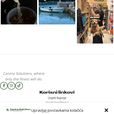
Canine Solutions, where
only the finest will do.
Korisni linkovi
Uvjeti kupnje
Uvjeti korištenja
Dostava i povrat
Upravljaj postavkama kolačića
Reklamacija