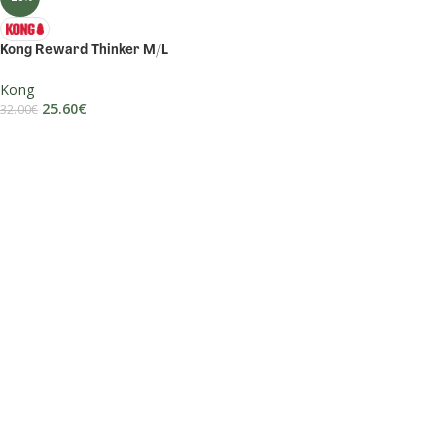
Kong Reward Thinker M/L
Kong
25.60
€
32.00
€
DODAJ U KOŠARICU