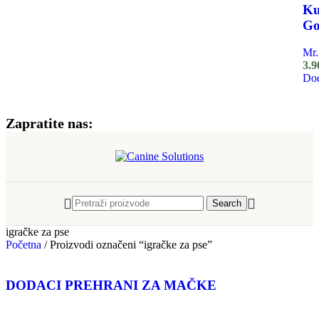
Ku
Go
Mr
3.9
Dod
Zapratite nas:
Search
igračke za pse
Početna
/
Proizvodi označeni “igračke za pse”
DODACI PREHRANI ZA MAČKE