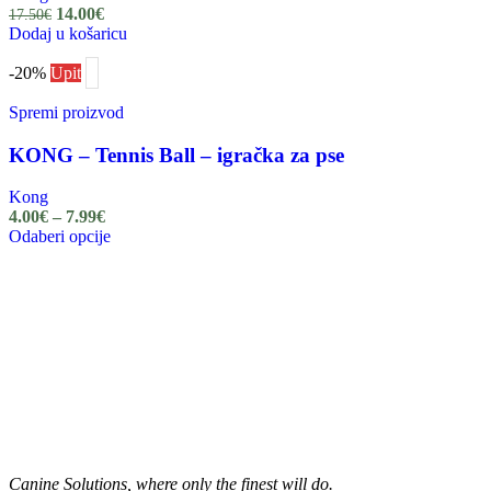
14.00
€
17.50
€
Dodaj u košaricu
-20%
Upit
Spremi proizvod
KONG – Tennis Ball – igračka za pse
Kong
4.00
€
–
7.99
€
Odaberi opcije
Pratite nas na Instagramu
Canine Solutions, where only the finest will do.