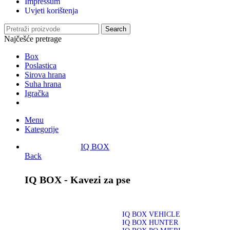
Impressum
Uvjeti korištenja
Search
Najčešće pretrage
Box
Poslastica
Sirova hrana
Suha hrana
Igračka
Menu
Kategorije
IQ BOX
Back
IQ BOX - Kavezi za pse
IQ BOX VEHICLE
IQ BOX HUNTER