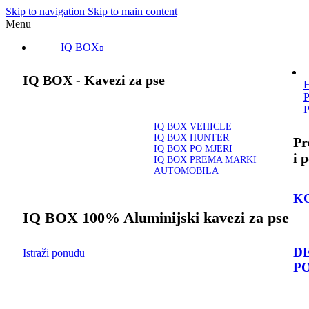
Skip to navigation
Skip to main content
Menu
IQ BOX
IQ BOX - Kavezi za pse
IQ BOX VEHICLE
IQ BOX HUNTER
Pr
IQ BOX PO MJERI
i 
IQ BOX PREMA MARKI
AUTOMOBILA
K
IQ BOX 100% Aluminijski kavezi za pse
D
Istraži ponudu
P