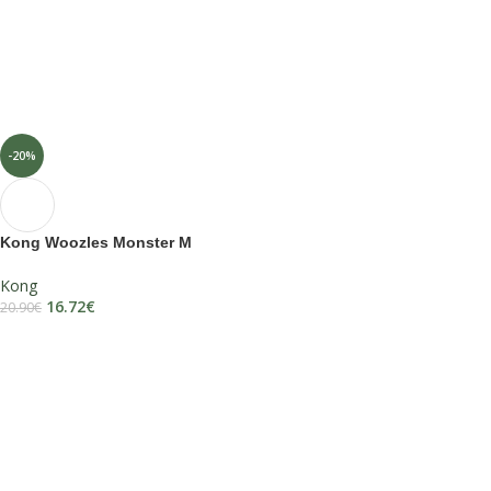
-20%
Kong Woozles Monster M
Kong
16.72
€
20.90
€
DODAJ U KOŠARICU