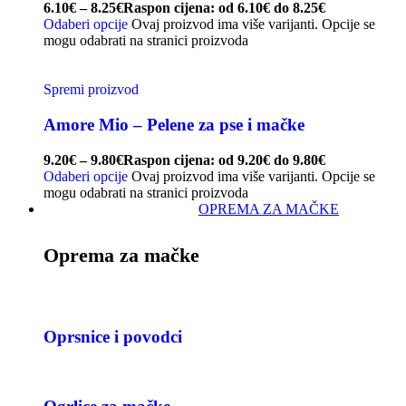
6.10
€
–
8.25
€
Raspon cijena: od 6.10€ do 8.25€
Odaberi opcije
Ovaj proizvod ima više varijanti. Opcije se
mogu odabrati na stranici proizvoda
Spremi proizvod
Amore Mio – Pelene za pse i mačke
9.20
€
–
9.80
€
Raspon cijena: od 9.20€ do 9.80€
Odaberi opcije
Ovaj proizvod ima više varijanti. Opcije se
mogu odabrati na stranici proizvoda
OPREMA ZA MAČKE
Oprema za mačke
Oprsnice i povodci