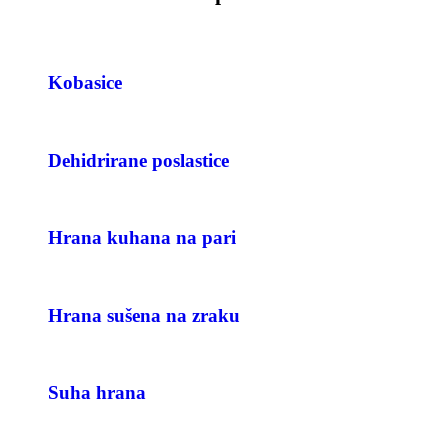
Kobasice
Dehidrirane poslastice
Hrana kuhana na pari
Hrana sušena na zraku
Suha hrana