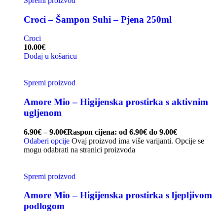
Spremi proizvod
Croci – Šampon Suhi – Pjena 250ml
Croci
10.00
€
Dodaj u košaricu
Spremi proizvod
Amore Mio – Higijenska prostirka s aktivnim
ugljenom
6.90
€
–
9.00
€
Raspon cijena: od 6.90€ do 9.00€
Odaberi opcije
Ovaj proizvod ima više varijanti. Opcije se
mogu odabrati na stranici proizvoda
Spremi proizvod
Amore Mio – Higijenska prostirka s ljepljivom
podlogom