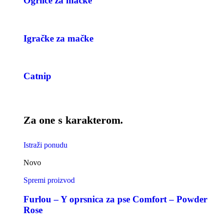
Ogrlice za mačke
Igračke za mačke
Catnip
Za one s karakterom.
Istraži ponudu
Novo
Spremi proizvod
Furlou – Y oprsnica za pse Comfort – Powder
Rose