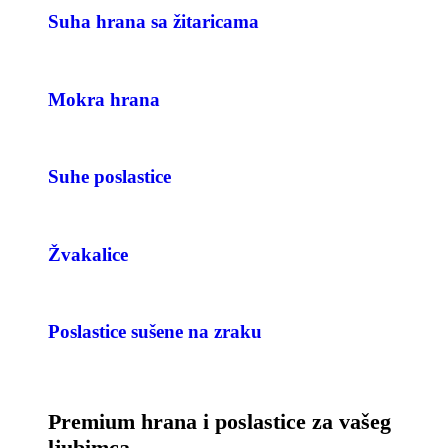
Suha hrana sa žitaricama
Mokra hrana
Suhe poslastice
Žvakalice
Poslastice sušene na zraku
Premium hrana i poslastice za vašeg
ljubimca