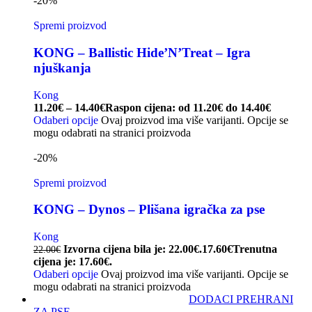
-20%
Spremi proizvod
KONG – Ballistic Hide’N’Treat – Igra
njuškanja
Kong
11.20
€
–
14.40
€
Raspon cijena: od 11.20€ do 14.40€
Odaberi opcije
Ovaj proizvod ima više varijanti. Opcije se
mogu odabrati na stranici proizvoda
-20%
Spremi proizvod
KONG – Dynos – Plišana igračka za pse
Kong
Izvorna cijena bila je: 22.00€.
17.60
€
Trenutna
22.00
€
cijena je: 17.60€.
Odaberi opcije
Ovaj proizvod ima više varijanti. Opcije se
mogu odabrati na stranici proizvoda
DODACI PREHRANI
ZA PSE