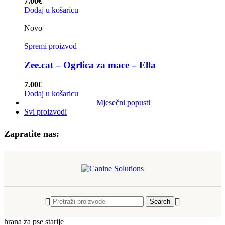
7.00
€
Dodaj u košaricu
Novo
Spremi proizvod
Zee.cat – Ogrlica za mace – Ella
7.00
€
Dodaj u košaricu
Mjesečni popusti
Svi proizvodi
Zapratite nas:
Search
hrana za pse starije