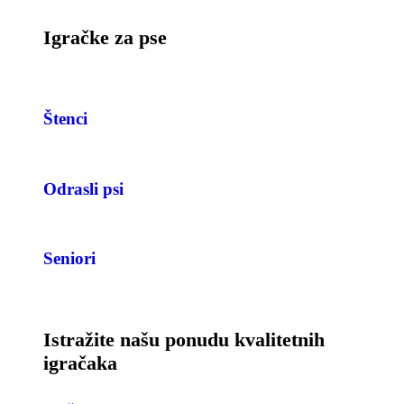
Igračke za pse
Štenci
Odrasli psi
Seniori
Istražite našu ponudu kvalitetnih
igračaka