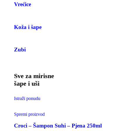
Vrećice
Koža i šape
Zubi
Sve za mirisne
šape i uši
Istraži ponudu
Spremi proizvod
Croci – Šampon Suhi – Pjena 250ml