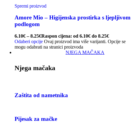
Spremi proizvod
Amore Mio – Higijenska prostirka s ljepljivom
podlogom
6.10
€
–
8.25
€
Raspon cijena: od 6.10€ do 8.25€
Odaberi opcije
Ovaj proizvod ima više varijanti. Opcije se
mogu odabrati na stranici proizvoda
NJEGA MAČAKA
Njega mačaka
Zaštita od nametnika
Pijesak za mačke