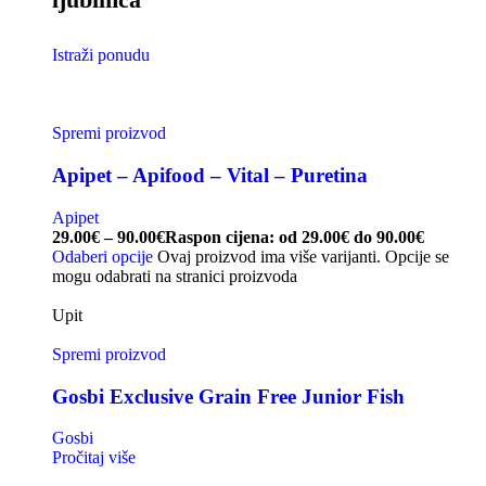
Istraži ponudu
Spremi proizvod
Apipet – Apifood – Vital – Puretina
Apipet
29.00
€
–
90.00
€
Raspon cijena: od 29.00€ do 90.00€
Odaberi opcije
Ovaj proizvod ima više varijanti. Opcije se
mogu odabrati na stranici proizvoda
Upit
Spremi proizvod
Gosbi Exclusive Grain Free Junior Fish
Gosbi
Pročitaj više