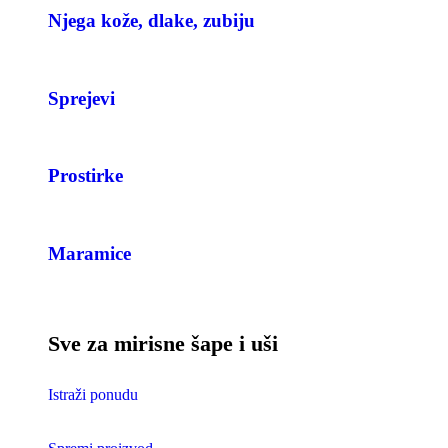
Njega kože, dlake, zubiju
Sprejevi
Prostirke
Maramice
Sve za mirisne šape i uši
Istraži ponudu