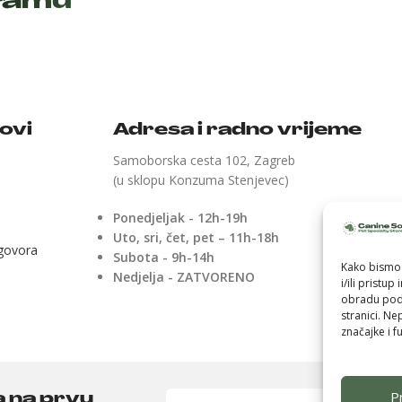
gramu
kovi
Adresa i radno vrijeme
Samoborska cesta 102, Zagreb
(u sklopu Konzuma Stenjevec)
Ponedjeljak - 12h-19h
Uto, sri, čet, pet – 11h-18h
ugovora
Subota - 9h-14h
Kako bismo 
Nedjelja - ZATVORENO
i/ili pristu
obradu poda
stranici. Ne
značajke i fu
Pr
a na prvu