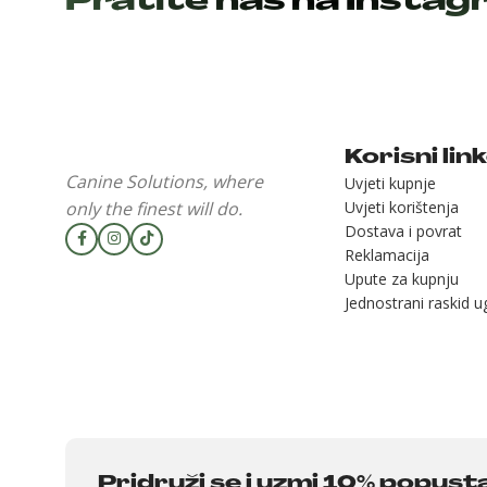
Pratite nas na Insta
Korisni lin
Canine Solutions, where
Uvjeti kupnje
only the finest will do.
Uvjeti korištenja
Dostava i povrat
Reklamacija
Upute za kupnju
Jednostrani raskid 
Pridruži se i uzmi 10% popust