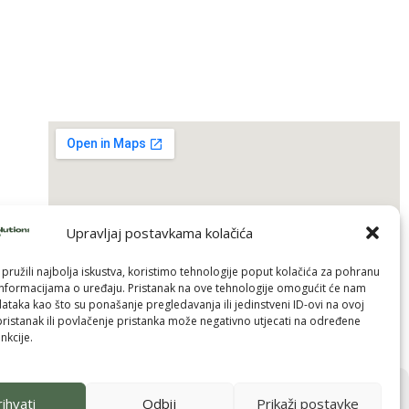
Upravljaj postavkama kolačića
pružili najbolja iskustva, koristimo tehnologije poput kolačića za pohranu
p informacijama o uređaju. Pristanak na ove tehnologije omogućit će nam
taka kao što su ponašanje pregledavanja ili jedinstveni ID-ovi na ovoj
pristanak ili povlačenje pristanka može negativno utjecati na određene
nkcije.
ihvati
Odbij
Prikaži postavke