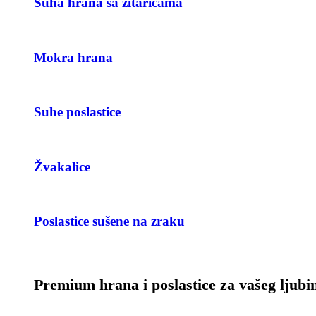
Suha hrana sa žitaricama
Mokra hrana
Suhe poslastice
Žvakalice
Poslastice sušene na zraku
Premium hrana i poslastice za vašeg ljub