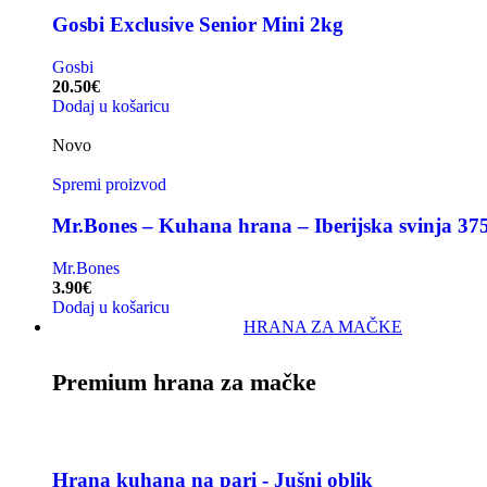
Gosbi Exclusive Senior Mini 2kg
Gosbi
20.50
€
Dodaj u košaricu
Novo
Spremi proizvod
Mr.Bones – Kuhana hrana – Iberijska svinja 37
Mr.Bones
3.90
€
Dodaj u košaricu
HRANA ZA MAČKE
Premium hrana za mačke
Hrana kuhana na pari - Jušni oblik