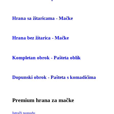
Hrana sa žitaricama - Mačke
Hrana bez žitarica - Mačke
Kompletan obrok - Pašteta oblik
Dopunski obrok - Pašteta s komadićima
Premium hrana za mačke
Istraži ponudu