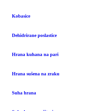
Kobasice
Dehidrirane poslastice
Hrana kuhana na pari
Hrana sušena na zraku
Suha hrana