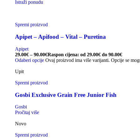
Istraži ponudu
Spremi proizvod
Apipet – Apifood – Vital – Puretina
Apipet
29.00
€
–
90.00
€
Raspon cijena: od 29.00€ do 90.00€
Odaberi opcije
Ovaj proizvod ima više varijanti. Opcije se mog
Upit
Spremi proizvod
Gosbi Exclusive Grain Free Junior Fish
Gosbi
Pročitaj više
Novo
Spremi proizvod