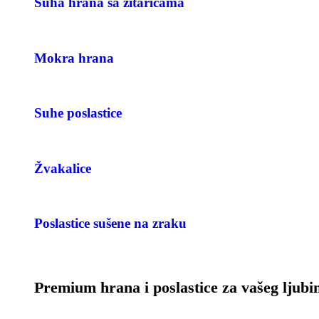
Suha hrana sa žitaricama
Mokra hrana
Suhe poslastice
Žvakalice
Poslastice sušene na zraku
Premium hrana i poslastice za vašeg ljub