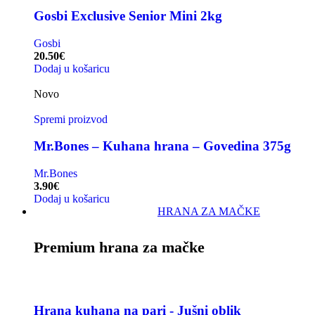
Gosbi Exclusive Senior Mini 2kg
Gosbi
20.50
€
Dodaj u košaricu
Novo
Spremi proizvod
Mr.Bones – Kuhana hrana – Govedina 375g
Mr.Bones
3.90
€
Dodaj u košaricu
HRANA ZA MAČKE
Premium hrana za mačke
Hrana kuhana na pari - Jušni oblik