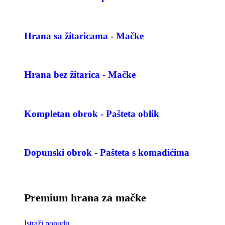
Hrana sa žitaricama - Mačke
Hrana bez žitarica - Mačke
Kompletan obrok - Pašteta oblik
Dopunski obrok - Pašteta s komadićima
Premium hrana za mačke
Istraži ponudu