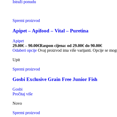
Istraži ponudu
Spremi proizvod
Apipet – Apifood – Vital – Puretina
Apipet
29.00
€
–
90.00
€
Raspon cijena: od 29.00€ do 90.00€
Odaberi opcije
Ovaj proizvod ima više varijanti. Opcije se mog
Upit
Spremi proizvod
Gosbi Exclusive Grain Free Junior Fish
Gosbi
Pročitaj više
Novo
Spremi proizvod