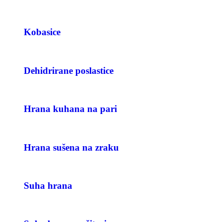
Kobasice
Dehidrirane poslastice
Hrana kuhana na pari
Hrana sušena na zraku
Suha hrana