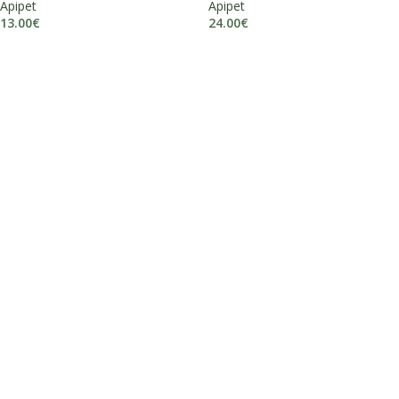
Apipet
Apipet
13.00
€
24.00
€
DODAJ U KOŠARICU
DODAJ U KOŠARICU