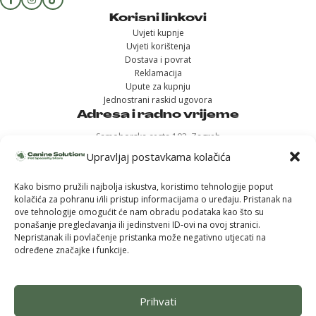
Korisni linkovi
Uvjeti kupnje
Uvjeti korištenja
Dostava i povrat
Reklamacija
Upute za kupnju
Jednostrani raskid ugovora
Adresa i radno vrijeme
Samoborska cesta 102, Zagreb
(u sklopu Konzuma Stenjevec)
Upravljaj postavkama kolačića
Ponedjeljak - 12h-19h
Kako bismo pružili najbolja iskustva, koristimo tehnologije poput
Uto, sri, čet, pet – 11h-18h
kolačića za pohranu i/ili pristup informacijama o uređaju. Pristanak na
Subota - 9h-14h
ove tehnologije omogućit će nam obradu podataka kao što su
Nedjelja - ZATVORENO
ponašanje pregledavanja ili jedinstveni ID-ovi na ovoj stranici.
Nepristanak ili povlačenje pristanka može negativno utjecati na
određene značajke i funkcije.
Prihvati