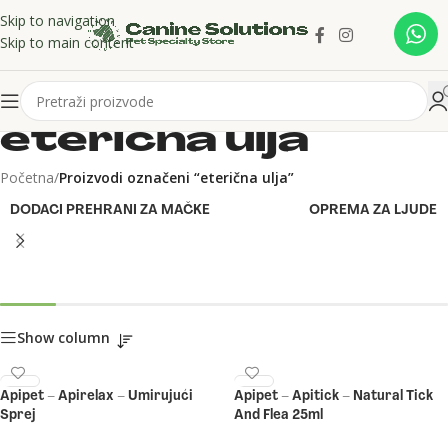
Skip to navigation
Skip to main content
eterična ulja
Početna
/
Proizvodi označeni “eterična ulja”
DODACI PREHRANI ZA MAČKE
OPREMA ZA LJUDE
Show column
Apipet – Apirelax – Umirujući
Apipet – Apitick – Natural Tick
Sprej
And Flea 25ml