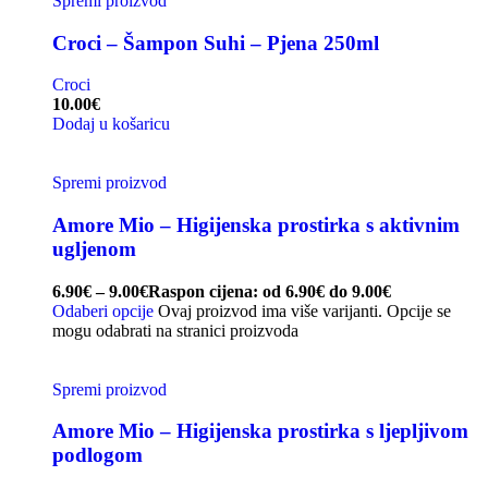
Spremi proizvod
Croci – Šampon Suhi – Pjena 250ml
Croci
10.00
€
Dodaj u košaricu
Spremi proizvod
Amore Mio – Higijenska prostirka s aktivnim
ugljenom
6.90
€
–
9.00
€
Raspon cijena: od 6.90€ do 9.00€
Odaberi opcije
Ovaj proizvod ima više varijanti. Opcije se
mogu odabrati na stranici proizvoda
Spremi proizvod
Amore Mio – Higijenska prostirka s ljepljivom
podlogom