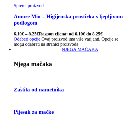
Spremi proizvod
Amore Mio – Higijenska prostirka s ljepljivom
podlogom
6.10
€
–
8.25
€
Raspon cijena: od 6.10€ do 8.25€
Odaberi opcije
Ovaj proizvod ima više varijanti. Opcije se
mogu odabrati na stranici proizvoda
NJEGA MAČAKA
Njega mačaka
Zaštita od nametnika
Pijesak za mačke