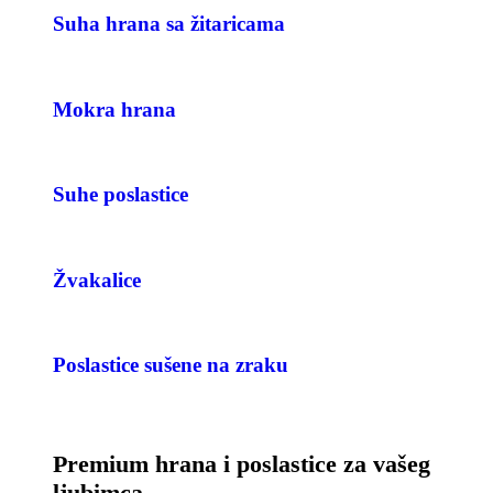
Suha hrana sa žitaricama
Mokra hrana
Suhe poslastice
Žvakalice
Poslastice sušene na zraku
Premium hrana i poslastice za vašeg
ljubimca