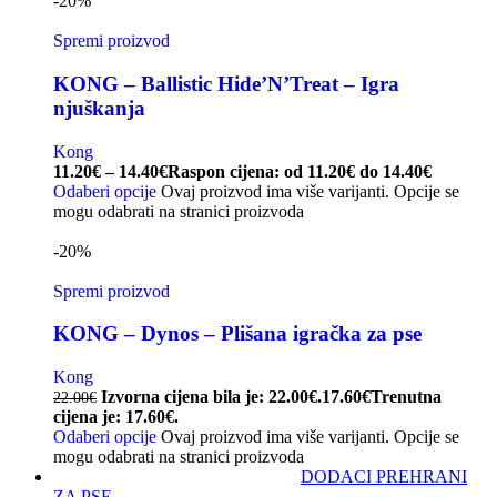
-20%
Spremi proizvod
KONG – Ballistic Hide’N’Treat – Igra
njuškanja
Kong
11.20
€
–
14.40
€
Raspon cijena: od 11.20€ do 14.40€
Odaberi opcije
Ovaj proizvod ima više varijanti. Opcije se
mogu odabrati na stranici proizvoda
-20%
Spremi proizvod
KONG – Dynos – Plišana igračka za pse
Kong
Izvorna cijena bila je: 22.00€.
17.60
€
Trenutna
22.00
€
cijena je: 17.60€.
Odaberi opcije
Ovaj proizvod ima više varijanti. Opcije se
mogu odabrati na stranici proizvoda
DODACI PREHRANI
ZA PSE