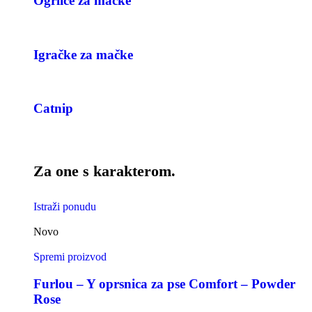
Ogrlice za mačke
Igračke za mačke
Catnip
Za one s karakterom.
Istraži ponudu
Novo
Spremi proizvod
Furlou – Y oprsnica za pse Comfort – Powder
Rose