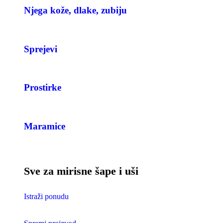
Njega kože, dlake, zubiju
Sprejevi
Prostirke
Maramice
Sve za mirisne šape i uši
Istraži ponudu