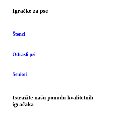
Igračke za pse
Štenci
Odrasli psi
Seniori
Istražite našu ponudu kvalitetnih
igračaka