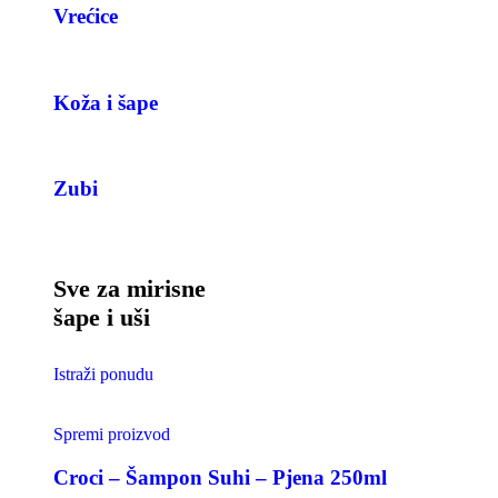
Vrećice
Koža i šape
Zubi
Sve za mirisne
šape i uši
Istraži ponudu
Spremi proizvod
Croci – Šampon Suhi – Pjena 250ml