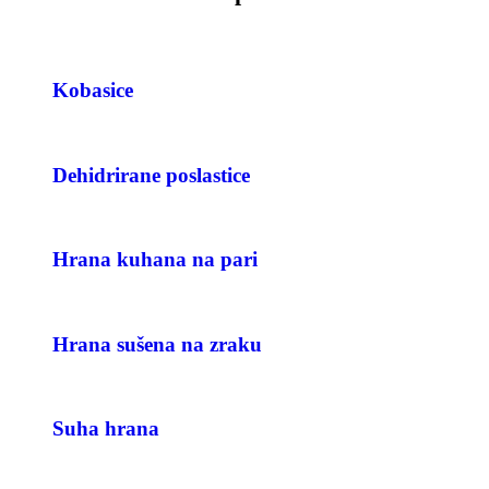
Kobasice
Dehidrirane poslastice
Hrana kuhana na pari
Hrana sušena na zraku
Suha hrana