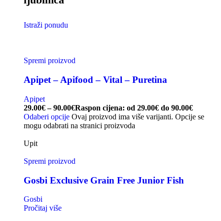
Istraži ponudu
Spremi proizvod
Apipet – Apifood – Vital – Puretina
Apipet
29.00
€
–
90.00
€
Raspon cijena: od 29.00€ do 90.00€
Odaberi opcije
Ovaj proizvod ima više varijanti. Opcije se
mogu odabrati na stranici proizvoda
Upit
Spremi proizvod
Gosbi Exclusive Grain Free Junior Fish
Gosbi
Pročitaj više