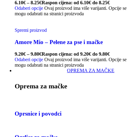
6.10
€
–
8.25
€
Raspon cijena: od 6.10€ do 8.25€
Odaberi opcije
Ovaj proizvod ima više varijanti. Opcije se
mogu odabrati na stranici proizvoda
Spremi proizvod
Amore Mio – Pelene za pse i mačke
9.20
€
–
9.80
€
Raspon cijena: od 9.20€ do 9.80€
Odaberi opcije
Ovaj proizvod ima više varijanti. Opcije se
mogu odabrati na stranici proizvoda
OPREMA ZA MAČKE
Oprema za mačke
Oprsnice i povodci