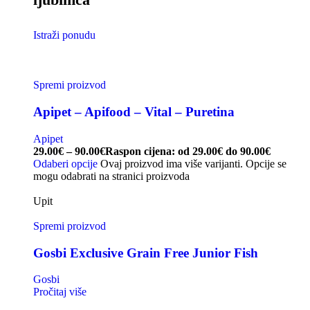
Istraži ponudu
Spremi proizvod
Apipet – Apifood – Vital – Puretina
Apipet
29.00
€
–
90.00
€
Raspon cijena: od 29.00€ do 90.00€
Odaberi opcije
Ovaj proizvod ima više varijanti. Opcije se
mogu odabrati na stranici proizvoda
Upit
Spremi proizvod
Gosbi Exclusive Grain Free Junior Fish
Gosbi
Pročitaj više