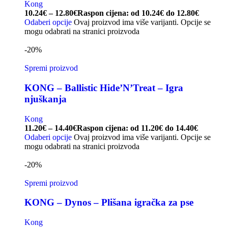
Kong
10.24
€
–
12.80
€
Raspon cijena: od 10.24€ do 12.80€
Odaberi opcije
Ovaj proizvod ima više varijanti. Opcije se
mogu odabrati na stranici proizvoda
-20%
Spremi proizvod
KONG – Ballistic Hide’N’Treat – Igra
njuškanja
Kong
11.20
€
–
14.40
€
Raspon cijena: od 11.20€ do 14.40€
Odaberi opcije
Ovaj proizvod ima više varijanti. Opcije se
mogu odabrati na stranici proizvoda
-20%
Spremi proizvod
KONG – Dynos – Plišana igračka za pse
Kong