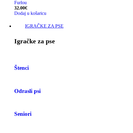
Furlou
32.00
€
Dodaj u košaricu
IGRAČKE ZA PSE
Igračke za pse
Štenci
Odrasli psi
Seniori