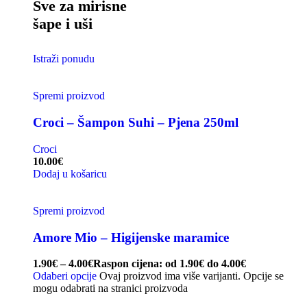
Sve za mirisne
šape i uši
Istraži ponudu
Spremi proizvod
Croci – Šampon Suhi – Pjena 250ml
Croci
10.00
€
Dodaj u košaricu
Spremi proizvod
Amore Mio – Higijenske maramice
1.90
€
–
4.00
€
Raspon cijena: od 1.90€ do 4.00€
Odaberi opcije
Ovaj proizvod ima više varijanti. Opcije se
mogu odabrati na stranici proizvoda