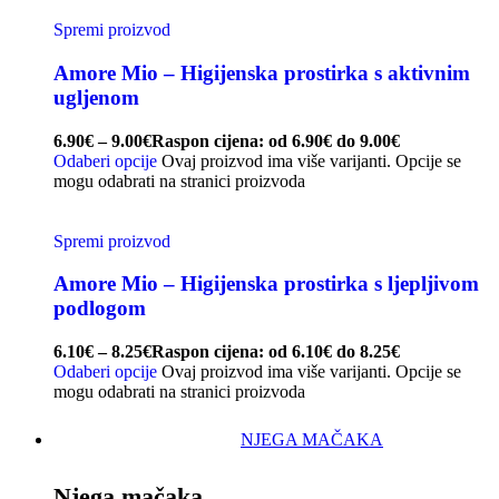
Spremi proizvod
Amore Mio – Higijenska prostirka s aktivnim
ugljenom
6.90
€
–
9.00
€
Raspon cijena: od 6.90€ do 9.00€
Odaberi opcije
Ovaj proizvod ima više varijanti. Opcije se
mogu odabrati na stranici proizvoda
Spremi proizvod
Amore Mio – Higijenska prostirka s ljepljivom
podlogom
6.10
€
–
8.25
€
Raspon cijena: od 6.10€ do 8.25€
Odaberi opcije
Ovaj proizvod ima više varijanti. Opcije se
mogu odabrati na stranici proizvoda
NJEGA MAČAKA
Njega mačaka