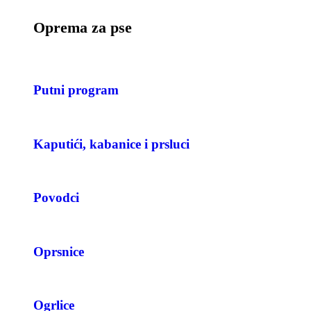
Oprema za pse
Putni program
Kaputići, kabanice i prsluci
Povodci
Oprsnice
Ogrlice