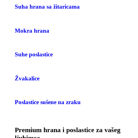
Suha hrana sa žitaricama
Mokra hrana
Suhe poslastice
Žvakalice
Poslastice sušene na zraku
Premium hrana i poslastice za vašeg
ljubimca