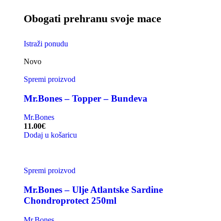
Obogati prehranu svoje mace
Istraži ponudu
Novo
Spremi proizvod
Mr.Bones – Topper – Bundeva
Mr.Bones
11.00
€
Dodaj u košaricu
Spremi proizvod
Mr.Bones – Ulje Atlantske Sardine
Chondroprotect 250ml
Mr.Bones