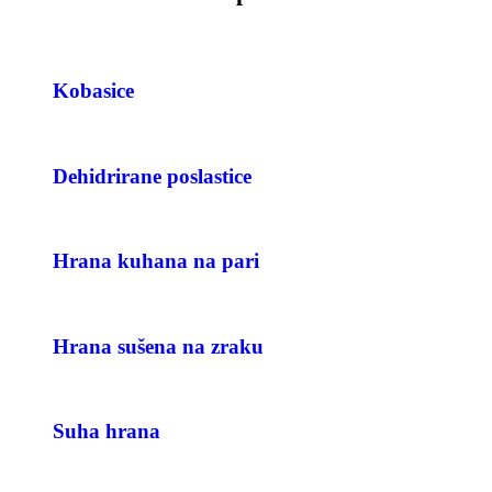
Kobasice
Dehidrirane poslastice
Hrana kuhana na pari
Hrana sušena na zraku
Suha hrana