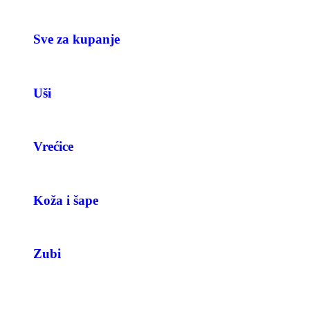
Sve za kupanje
Uši
Vrećice
Koža i šape
Zubi