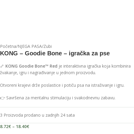
Početna
/
NJEGA PASA
/
Zubi
KONG – Goodie Bone – igračka za pse
🦴
KONG Goodie Bone™ Red
je interaktivna igračka koja kombinira
žvakanje, igru i nagrađivanje u jednom proizvodu.
Otvoreni krajevi drže poslastice i potiču psa na istraživanje i igru.
👉 Savršena za mentalnu stimulaciju i svakodnevnu zabavu.
3
Proizvoda prodano u zadnjih 24 sata
8.72
€
–
18.40
€