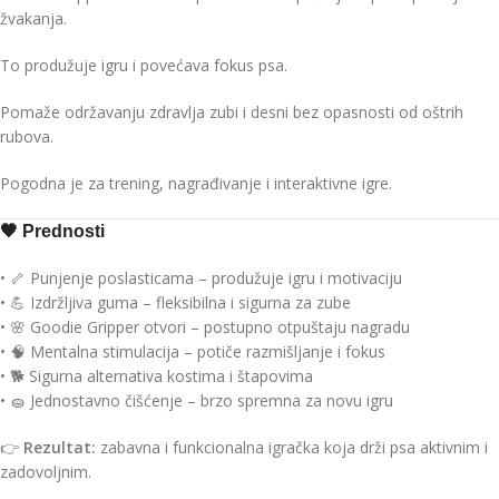
žvakanja.
To produžuje igru i povećava fokus psa.
Pomaže održavanju zdravlja zubi i desni bez opasnosti od oštrih
rubova.
Pogodna je za trening, nagrađivanje i interaktivne igre.
🖤
Prednosti
• 🦴 Punjenje poslasticama – produžuje igru i motivaciju
• 💪 Izdržljiva guma – fleksibilna i sigurna za zube
• 🌸 Goodie Gripper otvori – postupno otpuštaju nagradu
• 🧠 Mentalna stimulacija – potiče razmišljanje i fokus
• 🐕 Sigurna alternativa kostima i štapovima
• 🧽 Jednostavno čišćenje – brzo spremna za novu igru
👉
Rezultat:
zabavna i funkcionalna igračka koja drži psa aktivnim i
zadovoljnim.