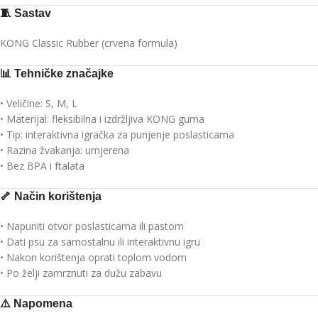
🧵
Sastav
KONG Classic Rubber (crvena formula)
📊
Tehničke značajke
• Veličine: S, M, L
• Materijal: fleksibilna i izdržljiva KONG guma
• Tip: interaktivna igračka za punjenje poslasticama
• Razina žvakanja: umjerena
• Bez BPA i ftalata
🦴
Način korištenja
• Napuniti otvor poslasticama ili pastom
• Dati psu za samostalnu ili interaktivnu igru
• Nakon korištenja oprati toplom vodom
• Po želji zamrznuti za dužu zabavu
⚠️
Napomena