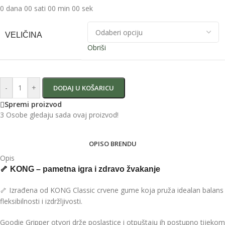
0
dana
00
sati
00
min
00
sek
VELIČINA
Obriši
-
+
DODAJ U KOŠARICU
Spremi proizvod
3
Osobe gledaju sada ovaj proizvod!
OPIS
O BRENDU
Opis
🦴
KONG – pametna igra i zdravo žvakanje
🦴 Izrađena od KONG Classic crvene gume koja pruža idealan balans
fleksibilnosti i izdržljivosti.
Goodie Gripper otvori drže poslastice i otpuštaju ih postupno tijekom