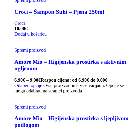
Spremi proizvod
Croci – Šampon Suhi – Pjena 250ml
Croci
10.00
€
Dodaj u košaricu
Spremi proizvod
Amore Mio – Higijenska prostirka s aktivnim
ugljenom
6.90
€
–
9.00
€
Raspon cijena: od 6.90€ do 9.00€
Odaberi opcije
Ovaj proizvod ima više varijanti. Opcije se
mogu odabrati na stranici proizvoda
Spremi proizvod
Amore Mio – Higijenska prostirka s ljepljivom
podlogom