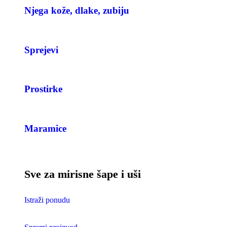
Njega kože, dlake, zubiju
Sprejevi
Prostirke
Maramice
Sve za mirisne šape i uši
Istraži ponudu