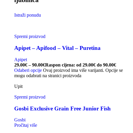
Istraži ponudu
Spremi proizvod
Apipet – Apifood – Vital – Puretina
Apipet
29.00
€
–
90.00
€
Raspon cijena: od 29.00€ do 90.00€
Odaberi opcije
Ovaj proizvod ima više varijanti. Opcije se
mogu odabrati na stranici proizvoda
Upit
Spremi proizvod
Gosbi Exclusive Grain Free Junior Fish
Gosbi
Pročitaj više