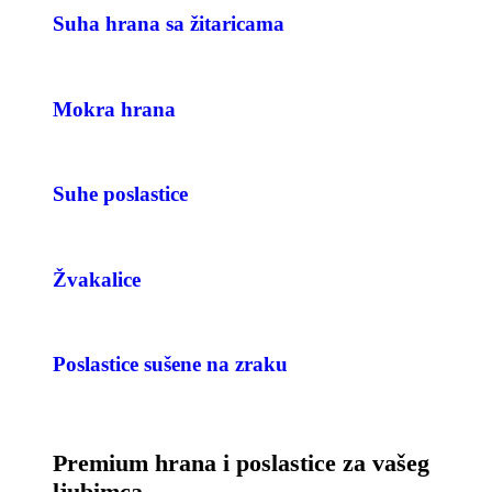
Suha hrana sa žitaricama
Mokra hrana
Suhe poslastice
Žvakalice
Poslastice sušene na zraku
Premium hrana i poslastice za vašeg
ljubimca