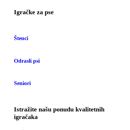
Igračke za pse
Štenci
Odrasli psi
Seniori
Istražite našu ponudu kvalitetnih
igračaka