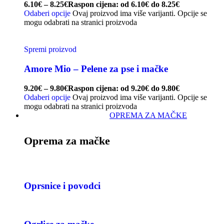
6.10
€
–
8.25
€
Raspon cijena: od 6.10€ do 8.25€
Odaberi opcije
Ovaj proizvod ima više varijanti. Opcije se
mogu odabrati na stranici proizvoda
Spremi proizvod
Amore Mio – Pelene za pse i mačke
9.20
€
–
9.80
€
Raspon cijena: od 9.20€ do 9.80€
Odaberi opcije
Ovaj proizvod ima više varijanti. Opcije se
mogu odabrati na stranici proizvoda
OPREMA ZA MAČKE
Oprema za mačke
Oprsnice i povodci