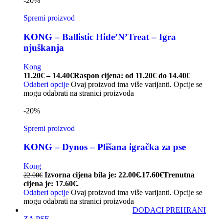
-20%
Spremi proizvod
KONG – Ballistic Hide’N’Treat – Igra
njuškanja
Kong
11.20
€
–
14.40
€
Raspon cijena: od 11.20€ do 14.40€
Odaberi opcije
Ovaj proizvod ima više varijanti. Opcije se
mogu odabrati na stranici proizvoda
-20%
Spremi proizvod
KONG – Dynos – Plišana igračka za pse
Kong
Izvorna cijena bila je: 22.00€.
17.60
€
Trenutna
22.00
€
cijena je: 17.60€.
Odaberi opcije
Ovaj proizvod ima više varijanti. Opcije se
mogu odabrati na stranici proizvoda
DODACI PREHRANI
ZA PSE