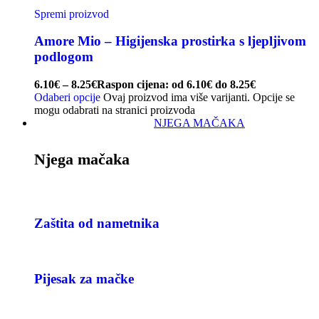
Spremi proizvod
Amore Mio – Higijenska prostirka s ljepljivom
podlogom
6.10
€
–
8.25
€
Raspon cijena: od 6.10€ do 8.25€
Odaberi opcije
Ovaj proizvod ima više varijanti. Opcije se
mogu odabrati na stranici proizvoda
NJEGA MAČAKA
Njega mačaka
Zaštita od nametnika
Pijesak za mačke