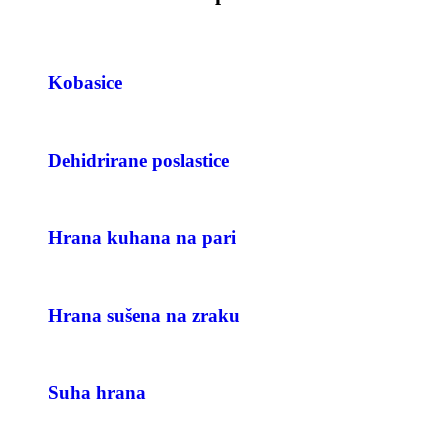
Kobasice
Dehidrirane poslastice
Hrana kuhana na pari
Hrana sušena na zraku
Suha hrana