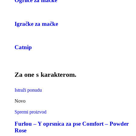
Ogrlice za mačke
Igračke za mačke
Catnip
Za one s karakterom.
Istraži ponudu
Novo
Spremi proizvod
Furlou – Y oprsnica za pse Comfort – Powder
Rose