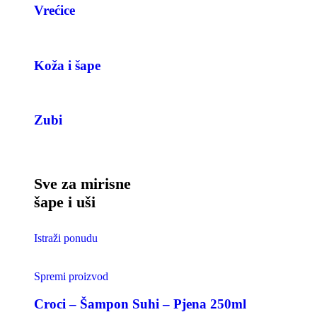
Vrećice
Koža i šape
Zubi
Sve za mirisne
šape i uši
Istraži ponudu
Spremi proizvod
Croci – Šampon Suhi – Pjena 250ml