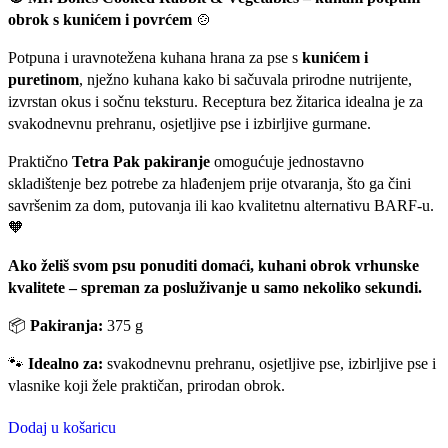
obrok s kunićem i povrćem
🍲
Potpuna i uravnotežena kuhana hrana za pse s
kunićem i
puretinom
, nježno kuhana kako bi sačuvala prirodne nutrijente,
izvrstan okus i sočnu teksturu. Receptura bez žitarica idealna je za
svakodnevnu prehranu, osjetljive pse i izbirljive gurmane.
Praktično
Tetra Pak pakiranje
omogućuje jednostavno
skladištenje bez potrebe za hlađenjem prije otvaranja, što ga čini
savršenim za dom, putovanja ili kao kvalitetnu alternativu BARF-u.
🧡
Ako želiš svom psu ponuditi domaći, kuhani obrok vrhunske
kvalitete – spreman za posluživanje u samo nekoliko sekundi.
📦
Pakiranja:
375 g
🐾
Idealno za:
svakodnevnu prehranu, osjetljive pse, izbirljive pse i
vlasnike koji žele praktičan, prirodan obrok.
Dodaj u košaricu