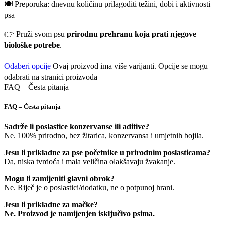
🍽️ Preporuka: dnevnu količinu prilagoditi težini, dobi i aktivnosti
psa
👉 Pruži svom psu
prirodnu prehranu koja prati njegove
biološke potrebe
.
Odaberi opcije
Ovaj proizvod ima više varijanti. Opcije se mogu
odabrati na stranici proizvoda
FAQ – Česta pitanja
FAQ – Česta pitanja
Sadrže li poslastice konzervanse ili aditive?
Ne. 100% prirodno, bez žitarica, konzervansa i umjetnih bojila.
Jesu li prikladne za pse početnike u prirodnim poslasticama?
Da, niska tvrdoća i mala veličina olakšavaju žvakanje.
Mogu li zamijeniti glavni obrok?
Ne. Riječ je o poslastici/dodatku, ne o potpunoj hrani.
Jesu li prikladne za mačke?
Ne. Proizvod je namijenjen isključivo psima.