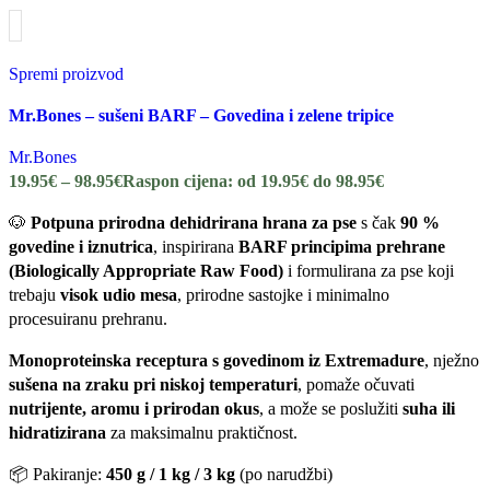
Spremi proizvod
Mr.Bones – sušeni BARF – Govedina i zelene tripice
Mr.Bones
19.95
€
–
98.95
€
Raspon cijena: od 19.95€ do 98.95€
🐶
Potpuna prirodna dehidrirana hrana za pse
s čak
90 %
govedine i iznutrica
, inspirirana
BARF principima prehrane
(Biologically Appropriate Raw Food)
i formulirana za pse koji
trebaju
visok udio mesa
, prirodne sastojke i minimalno
procesuiranu prehranu.
Monoproteinska receptura s govedinom iz Extremadure
, nježno
sušena na zraku pri niskoj temperaturi
, pomaže očuvati
nutrijente, aromu i prirodan okus
, a može se poslužiti
suha ili
hidratizirana
za maksimalnu praktičnost.
📦 Pakiranje:
450 g / 1 kg / 3 kg
(po narudžbi)