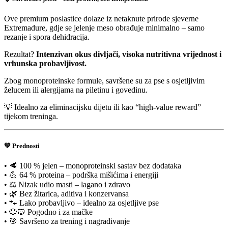
Ove premium poslastice dolaze iz netaknute prirode sjeverne
Extremadure, gdje se jelenje meso obrađuje minimalno – samo
rezanje i spora dehidracija.
Rezultat?
Intenzivan okus divljači, visoka nutritivna vrijednost i
vrhunska probavljivost.
Zbog monoproteinske formule, savršene su za pse s osjetljivim
želucem ili alergijama na piletinu i govedinu.
💡 Idealno za eliminacijsku dijetu ili kao “high-value reward”
tijekom treninga.
💚
Prednosti
• 🥩 100 % jelen – monoproteinski sastav bez dodataka
• 💪 64 % proteina – podrška mišićima i energiji
• ⚖️ Nizak udio masti – lagano i zdravo
• 🌿 Bez žitarica, aditiva i konzervansa
• 🐾 Lako probavljivo – idealno za osjetljive pse
• 🐶🐱 Pogodno i za mačke
• 🎯 Savršeno za trening i nagrađivanje