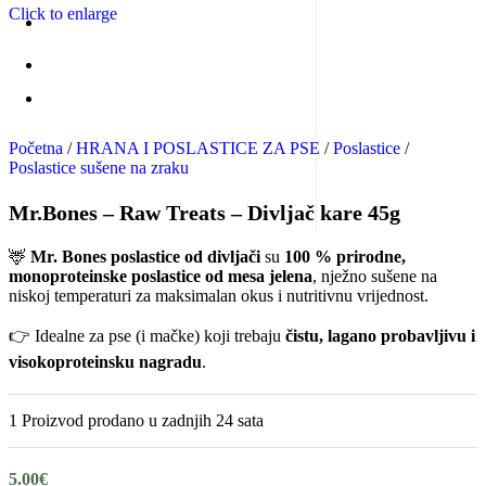
Click to enlarge
Početna
/
HRANA I POSLASTICE ZA PSE
/
Poslastice
/
Poslastice sušene na zraku
Zapratite nas:
Mr.Bones – Raw Treats – Divljač kare 45g
🦌
Mr. Bones poslastice od divljači
su
100 % prirodne,
monoproteinske poslastice od mesa jelena
, nježno sušene na
niskoj temperaturi za maksimalan okus i nutritivnu vrijednost.
👉 Idealne za pse (i mačke) koji trebaju
čistu, lagano probavljivu i
visokoproteinsku nagradu
.
1
Proizvod prodano u zadnjih 24 sata
5.00
€