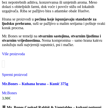
bez nepotrebnih aditiva, konzervansa ili umjetnih aroma. Meso
dolazi s obiteljskih farmi, dok voće i povrće stižu od lokalnih
uzgajivača. Riba se pažljivo bira s atlantske obale Huelve.
Hrana se proizvodi u
pećima koje ispunjavaju standarde za
ljudsku prehranu
, suši se pažljivo u malim serijama i poštuje svaki
korak procesa.
Mr. Bones se temelji na
stvarnim sastojima, stvarnim ljudima i
stvarnim vrijednostima.
Nema kompromisa – samo hrana kakvu
zaslužuju naši najvjerniji suputnici, psi i mačke.
Više proizvoda
Spremi proizvod
Mr.Bones – Kuhana hrana – Kunić 375g
Mr.Bones
3.90
€
🐰 Mr. Bones Cooked Rabbit & Vegetables – kuhani potpuni