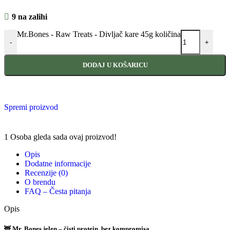
9 na zalihi
Mr.Bones - Raw Treats - Divljač kare 45g količina
-
+
DODAJ U KOŠARICU
Spremi proizvod
1
Osoba gleda sada ovaj proizvod!
Opis
Dodatne informacije
Recenzije (0)
O brendu
FAQ – Česta pitanja
Opis
🦌
Mr. Bones jelen – čisti protein, bez kompromisa