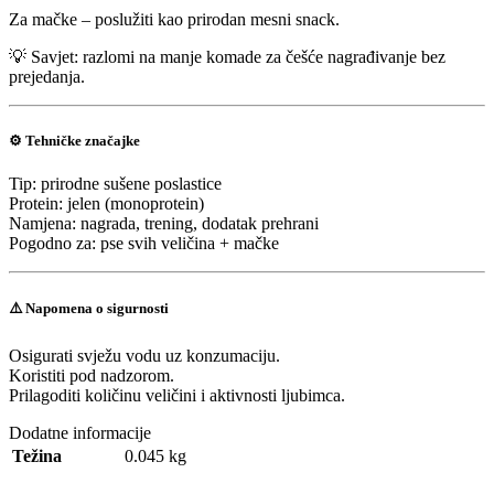
Za mačke – poslužiti kao prirodan mesni snack.
💡 Savjet: razlomi na manje komade za češće nagrađivanje bez
prejedanja.
⚙️
Tehničke značajke
Tip: prirodne sušene poslastice
Protein: jelen (monoprotein)
Namjena: nagrada, trening, dodatak prehrani
Pogodno za: pse svih veličina + mačke
⚠️
Napomena o sigurnosti
Osigurati svježu vodu uz konzumaciju.
Koristiti pod nadzorom.
Prilagoditi količinu veličini i aktivnosti ljubimca.
Dodatne informacije
Težina
0.045 kg