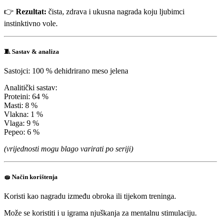
👉
Rezultat:
čista, zdrava i ukusna nagrada koju ljubimci
instinktivno vole.
🧵
Sastav & analiza
Sastojci: 100 % dehidrirano meso jelena
Analitički sastav:
Proteini: 64 %
Masti: 8 %
Vlakna: 1 %
Vlaga: 9 %
Pepeo: 6 %
(vrijednosti mogu blago varirati po seriji)
🧽
Način korištenja
Koristi kao nagradu između obroka ili tijekom treninga.
Može se koristiti i u igrama njuškanja za mentalnu stimulaciju.