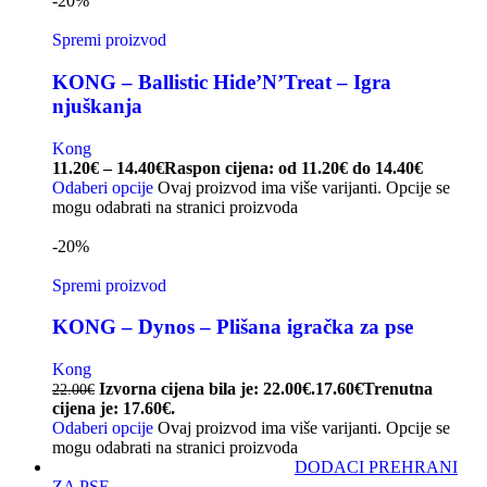
-20%
Spremi proizvod
KONG – Ballistic Hide’N’Treat – Igra
njuškanja
Kong
11.20
€
–
14.40
€
Raspon cijena: od 11.20€ do 14.40€
Odaberi opcije
Ovaj proizvod ima više varijanti. Opcije se
mogu odabrati na stranici proizvoda
-20%
Spremi proizvod
KONG – Dynos – Plišana igračka za pse
Kong
Izvorna cijena bila je: 22.00€.
17.60
€
Trenutna
22.00
€
cijena je: 17.60€.
Odaberi opcije
Ovaj proizvod ima više varijanti. Opcije se
mogu odabrati na stranici proizvoda
DODACI PREHRANI
ZA PSE