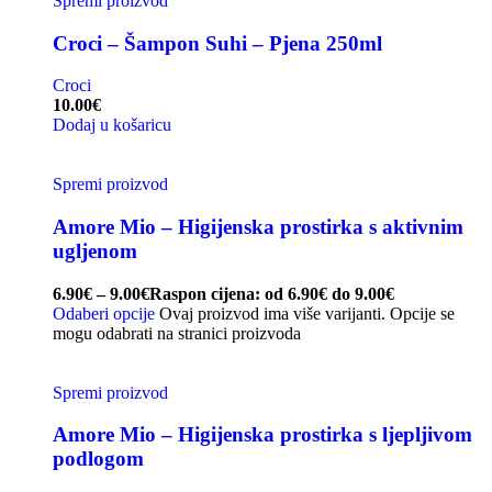
Spremi proizvod
Croci – Šampon Suhi – Pjena 250ml
Croci
10.00
€
Dodaj u košaricu
Spremi proizvod
Amore Mio – Higijenska prostirka s aktivnim
ugljenom
6.90
€
–
9.00
€
Raspon cijena: od 6.90€ do 9.00€
Odaberi opcije
Ovaj proizvod ima više varijanti. Opcije se
mogu odabrati na stranici proizvoda
Spremi proizvod
Amore Mio – Higijenska prostirka s ljepljivom
podlogom