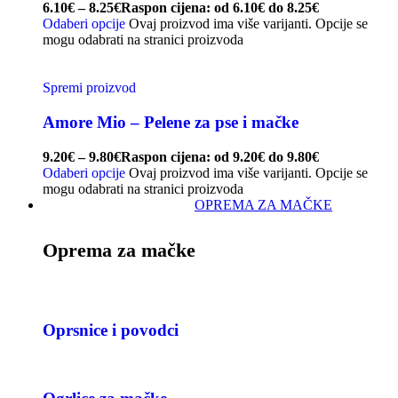
6.10
€
–
8.25
€
Raspon cijena: od 6.10€ do 8.25€
Odaberi opcije
Ovaj proizvod ima više varijanti. Opcije se
mogu odabrati na stranici proizvoda
Spremi proizvod
Amore Mio – Pelene za pse i mačke
9.20
€
–
9.80
€
Raspon cijena: od 9.20€ do 9.80€
Odaberi opcije
Ovaj proizvod ima više varijanti. Opcije se
mogu odabrati na stranici proizvoda
OPREMA ZA MAČKE
Oprema za mačke
Oprsnice i povodci