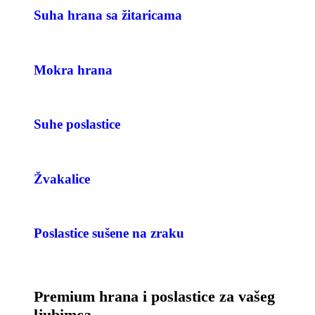
Suha hrana sa žitaricama
Mokra hrana
Suhe poslastice
Žvakalice
Poslastice sušene na zraku
Premium hrana i poslastice za vašeg
ljubimca