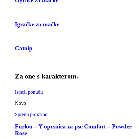
Ogrlice za mačke
Igračke za mačke
Catnip
Za one s karakterom.
Istraži ponudu
Novo
Spremi proizvod
Furlou – Y oprsnica za pse Comfort – Powder
Rose