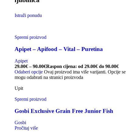
Istraži ponudu
Spremi proizvod
Apipet – Apifood – Vital – Puretina
Apipet
29.00
€
–
90.00
€
Raspon cijena: od 29.00€ do 90.00€
Odaberi opcije
Ovaj proizvod ima više varijanti. Opcije se
mogu odabrati na stranici proizvoda
Upit
Spremi proizvod
Gosbi Exclusive Grain Free Junior Fish
Gosbi
Pročitaj više