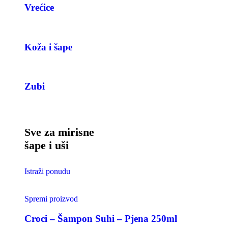
Vrećice
Koža i šape
Zubi
Sve za mirisne
šape i uši
Istraži ponudu
Spremi proizvod
Croci – Šampon Suhi – Pjena 250ml