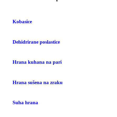
Kobasice
Dehidrirane poslastice
Hrana kuhana na pari
Hrana sušena na zraku
Suha hrana