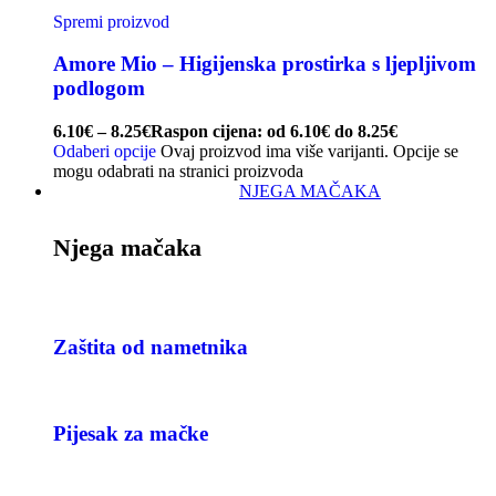
Spremi proizvod
Amore Mio – Higijenska prostirka s ljepljivom
podlogom
6.10
€
–
8.25
€
Raspon cijena: od 6.10€ do 8.25€
Odaberi opcije
Ovaj proizvod ima više varijanti. Opcije se
mogu odabrati na stranici proizvoda
NJEGA MAČAKA
Njega mačaka
Zaštita od nametnika
Pijesak za mačke