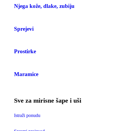
Njega kože, dlake, zubiju
Sprejevi
Prostirke
Maramice
Sve za mirisne šape i uši
Istraži ponudu