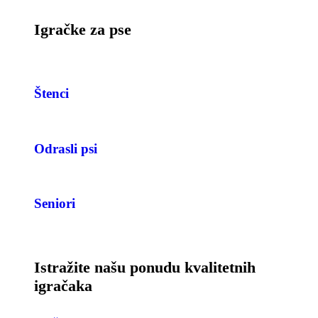
Igračke za pse
Štenci
Odrasli psi
Seniori
Istražite našu ponudu kvalitetnih
igračaka