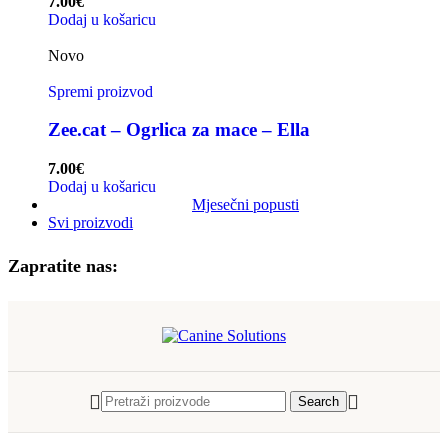
7.00
€
Dodaj u košaricu
Novo
Spremi proizvod
Zee.cat – Ogrlica za mace – Ella
7.00
€
Dodaj u košaricu
Mjesečni popusti
Svi proizvodi
Zapratite nas:
Search