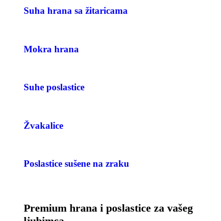
Suha hrana sa žitaricama
Mokra hrana
Suhe poslastice
Žvakalice
Poslastice sušene na zraku
Premium hrana i poslastice za vašeg
ljubimca