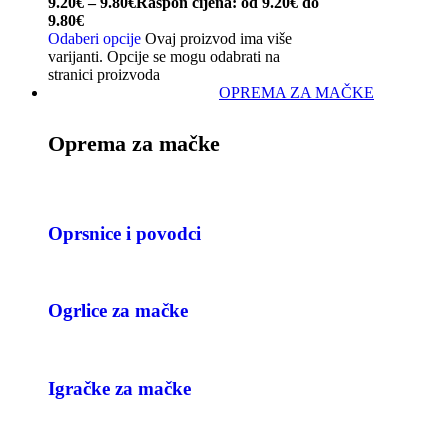
9.20
€
–
9.80
€
Raspon cijena: od 9.20€ do
9.80€
Odaberi opcije
Ovaj proizvod ima više
varijanti. Opcije se mogu odabrati na
stranici proizvoda
OPREMA ZA MAČKE
Oprema za mačke
Oprsnice i povodci
Ogrlice za mačke
Igračke za mačke