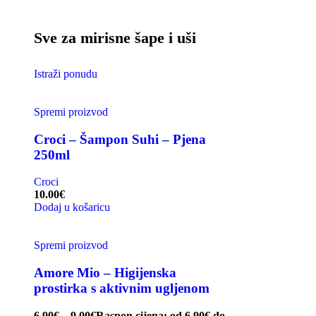
Sve za mirisne šape i uši
Istraži ponudu
Spremi proizvod
Croci – Šampon Suhi – Pjena
250ml
Croci
10.00
€
Dodaj u košaricu
Spremi proizvod
Amore Mio – Higijenska
prostirka s aktivnim ugljenom
6.90
€
–
9.00
€
Raspon cijena: od 6.90€ do