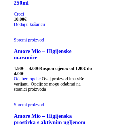
250ml
Croci
10.00
€
Dodaj u košaricu
Spremi proizvod
Amore Mio – Higijenske
maramice
1.90
€
–
4.00
€
Raspon cijena: od 1.90€ do
4.00€
Odaberi opcije
Ovaj proizvod ima više
varijanti. Opcije se mogu odabrati na
stranici proizvoda
Spremi proizvod
Amore Mio – Higijenska
prostirka s aktivnim ugljenom