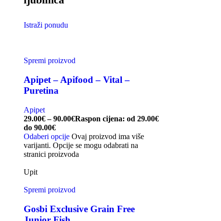
Istraži ponudu
Spremi proizvod
Apipet – Apifood – Vital –
Puretina
Apipet
29.00
€
–
90.00
€
Raspon cijena: od 29.00€
do 90.00€
Odaberi opcije
Ovaj proizvod ima više
varijanti. Opcije se mogu odabrati na
stranici proizvoda
Upit
Spremi proizvod
Gosbi Exclusive Grain Free
Junior Fish