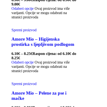
9.00€
Odaberi opcije
Ovaj proizvod ima više
varijanti. Opcije se mogu odabrati na
stranici proizvoda
Spremi proizvod
Amore Mio – Higijenska
prostirka s ljepljivom podlogom
6.10
€
–
8.25
€
Raspon cijena: od 6.10€ do
8.25€
Odaberi opcije
Ovaj proizvod ima više
varijanti. Opcije se mogu odabrati na
stranici proizvoda
Spremi proizvod
Amore Mio – Pelene za pse i
mačke