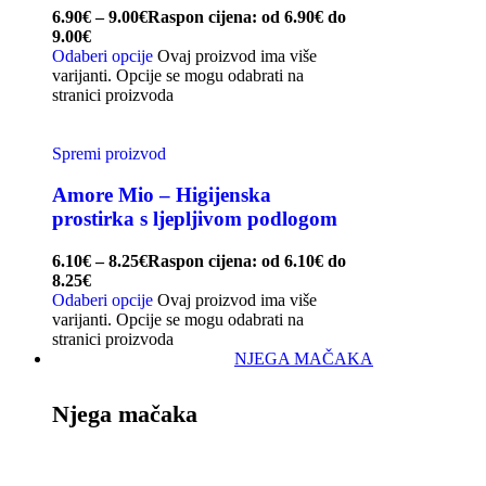
6.90
€
–
9.00
€
Raspon cijena: od 6.90€ do
9.00€
Odaberi opcije
Ovaj proizvod ima više
varijanti. Opcije se mogu odabrati na
stranici proizvoda
Spremi proizvod
Amore Mio – Higijenska
prostirka s ljepljivom podlogom
6.10
€
–
8.25
€
Raspon cijena: od 6.10€ do
8.25€
Odaberi opcije
Ovaj proizvod ima više
varijanti. Opcije se mogu odabrati na
stranici proizvoda
NJEGA MAČAKA
Njega mačaka