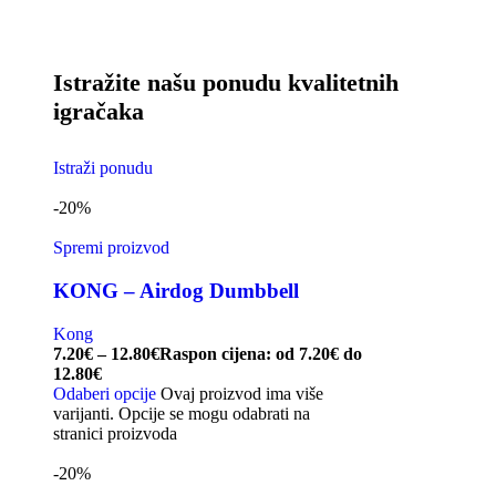
Istražite našu ponudu kvalitetnih
igračaka
Istraži ponudu
-20%
Spremi proizvod
KONG – Airdog Dumbbell
Kong
7.20
€
–
12.80
€
Raspon cijena: od 7.20€ do
12.80€
Odaberi opcije
Ovaj proizvod ima više
varijanti. Opcije se mogu odabrati na
stranici proizvoda
-20%