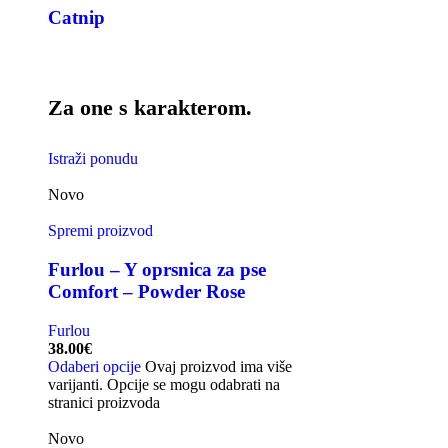
Catnip
Za one s karakterom.
Istraži ponudu
Novo
Spremi proizvod
Furlou – Y oprsnica za pse
Comfort – Powder Rose
Furlou
38.00
€
Odaberi opcije
Ovaj proizvod ima više
varijanti. Opcije se mogu odabrati na
stranici proizvoda
Novo