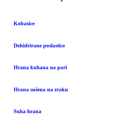
Kobasice
Dehidrirane poslastice
Hrana kuhana na pari
Hrana sušena na zraku
Suha hrana