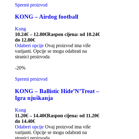
Spremi proizvod
KONG – Airdog football
Kong
10.24
€
–
12.80
€
Raspon cijena: od 10.24€
do 12.80€
Odaberi opcije
Ovaj proizvod ima više
varijanti. Opcije se mogu odabrati na
stranici proizvoda
-20%
Spremi proizvod
KONG – Ballistic Hide’N’Treat –
Igra njuškanja
Kong
11.20
€
–
14.40
€
Raspon cijena: od 11.20€
do 14.40€
Odaberi opcije
Ovaj proizvod ima više
varijanti. Opcije se mogu odabrati na
stranici proizvoda