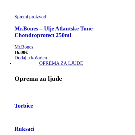
Spremi proizvod
Mr.Bones – Ulje Atlantske Tune
Chondroprotect 250ml
Mr.Bones
16.00
€
Dodaj u košaricu
OPREMA ZA LJUDE
Oprema za ljude
Torbice
Ruksaci