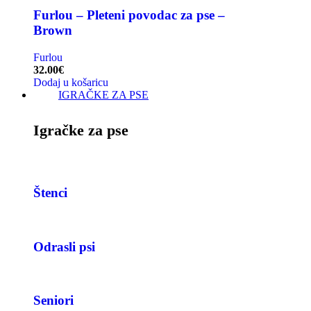
Furlou – Pleteni povodac za pse –
Brown
Furlou
32.00
€
Dodaj u košaricu
IGRAČKE ZA PSE
Igračke za pse
Štenci
Odrasli psi
Seniori