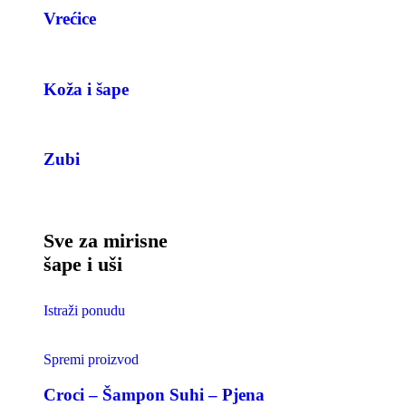
Vrećice
Koža i šape
Zubi
Sve za mirisne
šape i uši
Istraži ponudu
Spremi proizvod
Croci – Šampon Suhi – Pjena