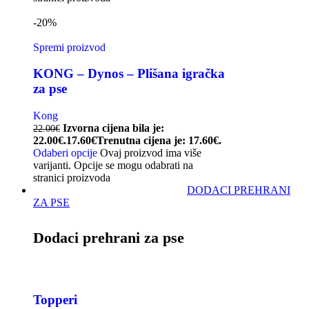
-20%
Spremi proizvod
KONG – Dynos – Plišana igračka
za pse
Kong
Izvorna cijena bila je:
22.00
€
22.00€.
17.60
€
Trenutna cijena je: 17.60€.
Odaberi opcije
Ovaj proizvod ima više
varijanti. Opcije se mogu odabrati na
stranici proizvoda
DODACI PREHRANI
ZA PSE
Dodaci prehrani za pse
Topperi