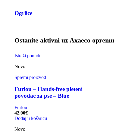
Ogrlice
Ostanite aktivni uz Axaeco opremu
Istraži ponudu
Novo
Spremi proizvod
Furlou – Hands-free pleteni
povodac za pse – Blue
Furlou
42.00
€
Dodaj u košaricu
Novo