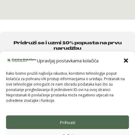
Pridruži se i uzmi 10% popusta na prvu
narudžbu
Budi među prvima koji saznaju za nove brendove, ekskluzivne
Upravljaj postavkama kolačića
proizvode i posebne ponude — uz to odmah dobivaš
10% popusta
na svoju prvu kupnju.
Kako bismo pružili najbolja iskustva, koristimo tehnologije poput
kolačića za pohranu i/ili pristup informacijama o uređaju. Pristanak na
ove tehnologije omogućit će nam obradu podataka kao što su
ponašanje pregledavanja ili jedinstveni ID-ovi na ovoj stranici.
Nepristanak ili povlačenje pristanka može negativno utjecati na
određene značajke i funkcije.
Pošalji
Prihvati
Politika privatnosti
Kolačići
Impressum
Uvjeti korištenja