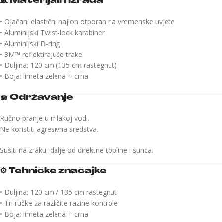
🧵
Materijali i izrada
• Ojačani elastični najlon otporan na vremenske uvjete
• Aluminijski Twist-lock karabiner
• Aluminijski D-ring
• 3M™ reflektirajuće trake
• Duljina: 120 cm (135 cm rastegnut)
• Boja: limeta zelena + crna
🧽
Održavanje
Ručno pranje u mlakoj vodi.
Ne koristiti agresivna sredstva.
Sušiti na zraku, dalje od direktne topline i sunca.
⚙️
Tehničke značajke
• Duljina: 120 cm / 135 cm rastegnut
• Tri ručke za različite razine kontrole
• Boja: limeta zelena + crna