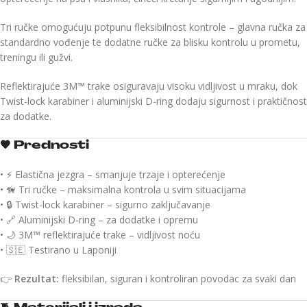
Tri ručke omogućuju potpunu fleksibilnost kontrole – glavna ručka za
standardno vođenje te dodatne ručke za blisku kontrolu u prometu,
treningu ili gužvi.
Reflektirajuće 3M™ trake osiguravaju visoku vidljivost u mraku, dok
Twist-lock karabiner i aluminijski D-ring dodaju sigurnost i praktičnost
za dodatke.
🖤
Prednosti
• ⚡ Elastična jezgra – smanjuje trzaje i opterećenje
• 🦮 Tri ručke – maksimalna kontrola u svim situacijama
• 🔒 Twist-lock karabiner – sigurno zaključavanje
• 🔗 Aluminijski D-ring – za dodatke i opremu
• 🌙 3M™ reflektirajuće trake – vidljivost noću
• 🇸🇪 Testirano u Laponiji
👉
Rezultat:
fleksibilan, siguran i kontroliran povodac za svaki dan