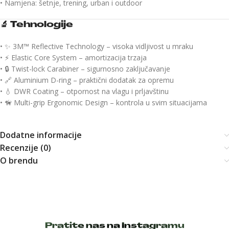
• Namjena: šetnje, trening, urban i outdoor
🔬
Tehnologije
• ✨ 3M™ Reflective Technology – visoka vidljivost u mraku
• ⚡ Elastic Core System – amortizacija trzaja
• 🔒 Twist-lock Carabiner – sigurnosno zaključavanje
• 🔗 Aluminium D-ring – praktični dodatak za opremu
• 💧 DWR Coating – otpornost na vlagu i prljavštinu
• 🦮 Multi-grip Ergonomic Design – kontrola u svim situacijama
Dodatne informacije
Recenzije (0)
O brendu
Pratite nas na Instagramu