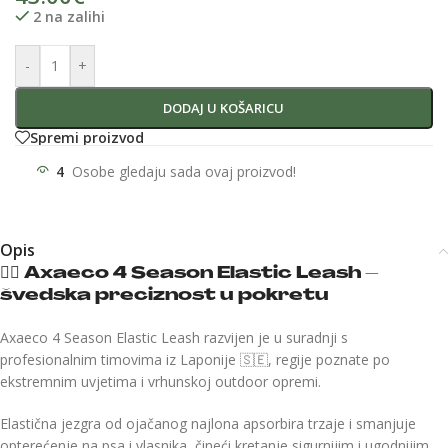
2 na zalihi
-
+
DODAJ U KOŠARICU
Spremi proizvod
4
Osobe gledaju sada ovaj proizvod!
Opis
🏃‍♂️
Axaeco 4 Season Elastic Leash –
švedska preciznost u pokretu
Axaeco 4 Season Elastic Leash razvijen je u suradnji s
profesionalnim timovima iz Laponije 🇸🇪, regije poznate po
ekstremnim uvjetima i vrhunskoj outdoor opremi.
Elastična jezgra od ojačanog najlona apsorbira trzaje i smanjuje
opterećenje na psa i vlasnika, čineći kretanje sigurnijim i ugodnijim.