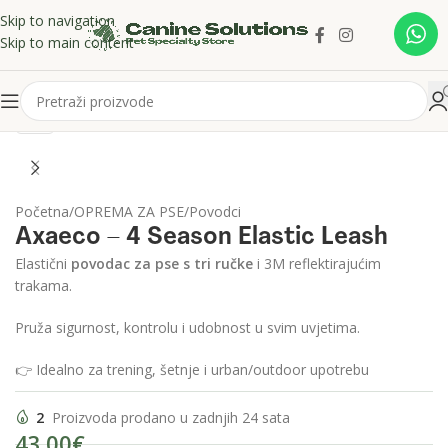
Skip to navigation
Skip to main content
Click to enlarge
Početna
/
OPREMA ZA PSE
/
Povodci
Axaeco – 4 Season Elastic Leash
Elastični
povodac za pse s tri ručke
i 3M reflektirajućim
trakama.
Pruža sigurnost, kontrolu i udobnost u svim uvjetima.
👉 Idealno za trening, šetnje i urban/outdoor upotrebu
2
Proizvoda prodano u zadnjih 24 sata
43.00
€