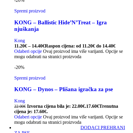
-20%
Spremi proizvod
KONG – Ballistic Hide’N’Treat – Igra
njuškanja
Kong
11.20
€
–
14.40
€
Raspon cijena: od 11.20€ do 14.40€
Odaberi opcije
Ovaj proizvod ima više varijanti. Opcije se
mogu odabrati na stranici proizvoda
-20%
Spremi proizvod
KONG – Dynos – Plišana igračka za pse
Kong
Izvorna cijena bila je: 22.00€.
17.60
€
Trenutna
22.00
€
cijena je: 17.60€.
Odaberi opcije
Ovaj proizvod ima više varijanti. Opcije se
mogu odabrati na stranici proizvoda
DODACI PREHRANI
ZA PSE