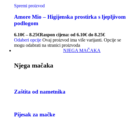
Spremi proizvod
Amore Mio – Higijenska prostirka s ljepljivom
podlogom
6.10
€
–
8.25
€
Raspon cijena: od 6.10€ do 8.25€
Odaberi opcije
Ovaj proizvod ima više varijanti. Opcije se
mogu odabrati na stranici proizvoda
NJEGA MAČAKA
Njega mačaka
Zaštita od nametnika
Pijesak za mačke