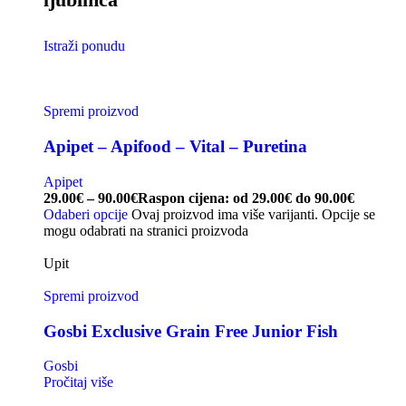
Istraži ponudu
Spremi proizvod
Apipet – Apifood – Vital – Puretina
Apipet
29.00
€
–
90.00
€
Raspon cijena: od 29.00€ do 90.00€
Odaberi opcije
Ovaj proizvod ima više varijanti. Opcije se
mogu odabrati na stranici proizvoda
Upit
Spremi proizvod
Gosbi Exclusive Grain Free Junior Fish
Gosbi
Pročitaj više