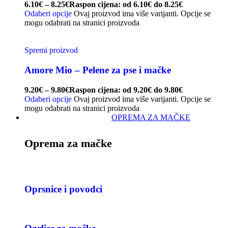
6.10
€
–
8.25
€
Raspon cijena: od 6.10€ do 8.25€
Odaberi opcije
Ovaj proizvod ima više varijanti. Opcije se
mogu odabrati na stranici proizvoda
Spremi proizvod
Amore Mio – Pelene za pse i mačke
9.20
€
–
9.80
€
Raspon cijena: od 9.20€ do 9.80€
Odaberi opcije
Ovaj proizvod ima više varijanti. Opcije se
mogu odabrati na stranici proizvoda
OPREMA ZA MAČKE
Oprema za mačke
Oprsnice i povodci