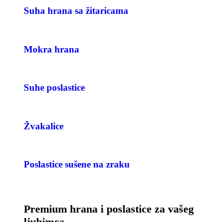
Suha hrana sa žitaricama
Mokra hrana
Suhe poslastice
Žvakalice
Poslastice sušene na zraku
Premium hrana i poslastice za vašeg
ljubimca