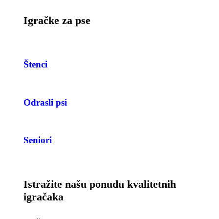
Igračke za pse
Štenci
Odrasli psi
Seniori
Istražite našu ponudu kvalitetnih
igračaka