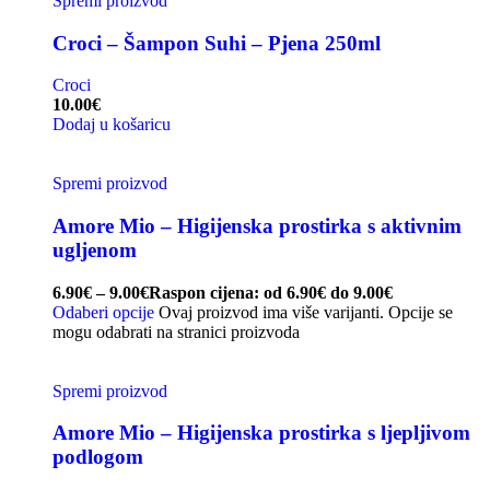
Spremi proizvod
Croci – Šampon Suhi – Pjena 250ml
Croci
10.00
€
Dodaj u košaricu
Spremi proizvod
Amore Mio – Higijenska prostirka s aktivnim
ugljenom
6.90
€
–
9.00
€
Raspon cijena: od 6.90€ do 9.00€
Odaberi opcije
Ovaj proizvod ima više varijanti. Opcije se
mogu odabrati na stranici proizvoda
Spremi proizvod
Amore Mio – Higijenska prostirka s ljepljivom
podlogom