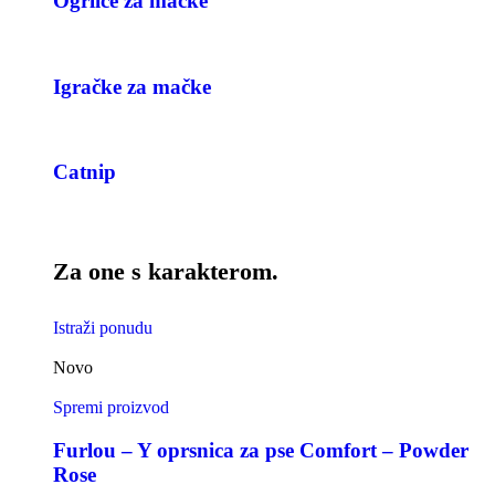
Ogrlice za mačke
Igračke za mačke
Catnip
Za one s karakterom.
Istraži ponudu
Novo
Spremi proizvod
Furlou – Y oprsnica za pse Comfort – Powder
Rose