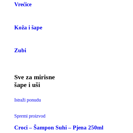
Vrećice
Koža i šape
Zubi
Sve za mirisne
šape i uši
Istraži ponudu
Spremi proizvod
Croci – Šampon Suhi – Pjena 250ml