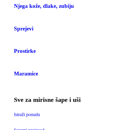
Njega kože, dlake, zubiju
Sprejevi
Prostirke
Maramice
Sve za mirisne šape i uši
Istraži ponudu