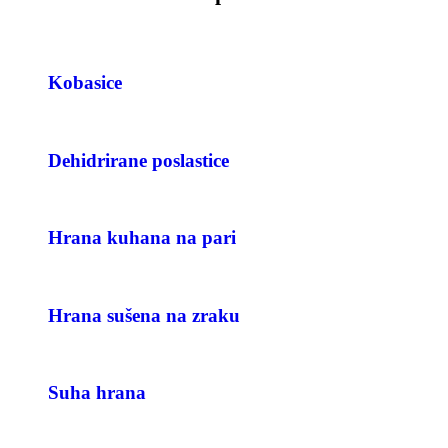
Kobasice
Dehidrirane poslastice
Hrana kuhana na pari
Hrana sušena na zraku
Suha hrana