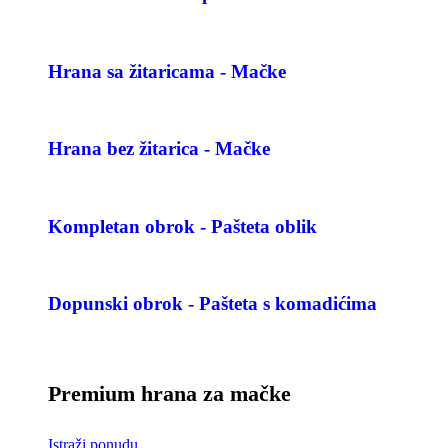
Hrana sa žitaricama - Mačke
Hrana bez žitarica - Mačke
Kompletan obrok - Pašteta oblik
Dopunski obrok - Pašteta s komadićima
Premium hrana za mačke
Istraži ponudu