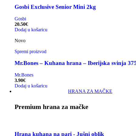
Gosbi Exclusive Senior Mini 2kg
Gosbi
20.50
€
Dodaj u košaricu
Novo
Spremi proizvod
Mr.Bones – Kuhana hrana – Iberijska svinja 37
Mr.Bones
3.90
€
Dodaj u košaricu
HRANA ZA MAČKE
Premium hrana za mačke
Hrana kuhana na pari - Jušni oblik