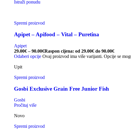
Istraži ponudu
Spremi proizvod
Apipet – Apifood – Vital – Puretina
Apipet
29.00
€
–
90.00
€
Raspon cijena: od 29.00€ do 90.00€
Odaberi opcije
Ovaj proizvod ima više varijanti. Opcije se mog
Upit
Spremi proizvod
Gosbi Exclusive Grain Free Junior Fish
Gosbi
Pročitaj više
Novo
Spremi proizvod