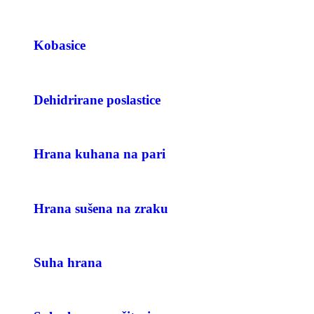
Kobasice
Dehidrirane poslastice
Hrana kuhana na pari
Hrana sušena na zraku
Suha hrana