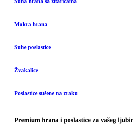
Suha hrana sa žitaricama
Mokra hrana
Suhe poslastice
Žvakalice
Poslastice sušene na zraku
Premium hrana i poslastice za vašeg ljub