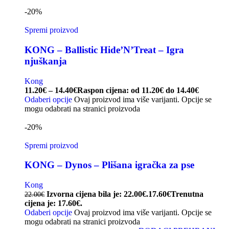
-20%
Spremi proizvod
KONG – Ballistic Hide’N’Treat – Igra
njuškanja
Kong
11.20
€
–
14.40
€
Raspon cijena: od 11.20€ do 14.40€
Odaberi opcije
Ovaj proizvod ima više varijanti. Opcije se
mogu odabrati na stranici proizvoda
-20%
Spremi proizvod
KONG – Dynos – Plišana igračka za pse
Kong
Izvorna cijena bila je: 22.00€.
17.60
€
Trenutna
22.00
€
cijena je: 17.60€.
Odaberi opcije
Ovaj proizvod ima više varijanti. Opcije se
mogu odabrati na stranici proizvoda