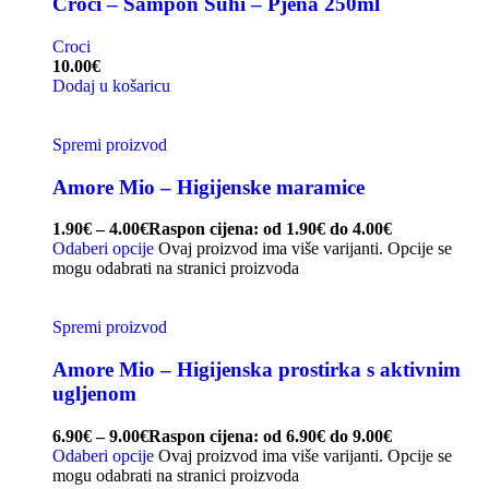
Croci – Šampon Suhi – Pjena 250ml
Croci
10.00
€
Dodaj u košaricu
Spremi proizvod
Amore Mio – Higijenske maramice
1.90
€
–
4.00
€
Raspon cijena: od 1.90€ do 4.00€
Odaberi opcije
Ovaj proizvod ima više varijanti. Opcije se
mogu odabrati na stranici proizvoda
Spremi proizvod
Amore Mio – Higijenska prostirka s aktivnim
ugljenom
6.90
€
–
9.00
€
Raspon cijena: od 6.90€ do 9.00€
Odaberi opcije
Ovaj proizvod ima više varijanti. Opcije se
mogu odabrati na stranici proizvoda