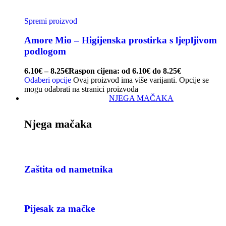
Spremi proizvod
Amore Mio – Higijenska prostirka s ljepljivom
podlogom
6.10
€
–
8.25
€
Raspon cijena: od 6.10€ do 8.25€
Odaberi opcije
Ovaj proizvod ima više varijanti. Opcije se
mogu odabrati na stranici proizvoda
NJEGA MAČAKA
Njega mačaka
Zaštita od nametnika
Pijesak za mačke