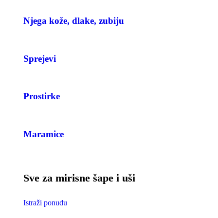
Njega kože, dlake, zubiju
Sprejevi
Prostirke
Maramice
Sve za mirisne šape i uši
Istraži ponudu