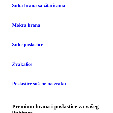
Suha hrana sa žitaricama
Mokra hrana
Suhe poslastice
Žvakalice
Poslastice sušene na zraku
Premium hrana i poslastice za vašeg
ljubimca