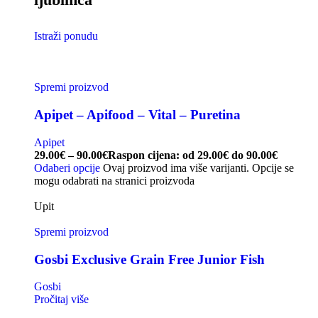
Istraži ponudu
Spremi proizvod
Apipet – Apifood – Vital – Puretina
Apipet
29.00
€
–
90.00
€
Raspon cijena: od 29.00€ do 90.00€
Odaberi opcije
Ovaj proizvod ima više varijanti. Opcije se
mogu odabrati na stranici proizvoda
Upit
Spremi proizvod
Gosbi Exclusive Grain Free Junior Fish
Gosbi
Pročitaj više