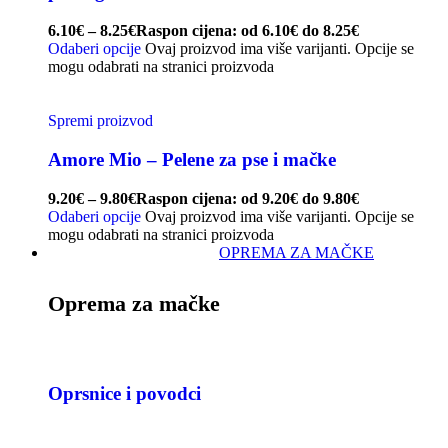
6.10
€
–
8.25
€
Raspon cijena: od 6.10€ do 8.25€
Odaberi opcije
Ovaj proizvod ima više varijanti. Opcije se
mogu odabrati na stranici proizvoda
Spremi proizvod
Amore Mio – Pelene za pse i mačke
9.20
€
–
9.80
€
Raspon cijena: od 9.20€ do 9.80€
Odaberi opcije
Ovaj proizvod ima više varijanti. Opcije se
mogu odabrati na stranici proizvoda
OPREMA ZA MAČKE
Oprema za mačke
Oprsnice i povodci