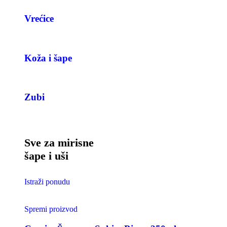
Vrećice
Koža i šape
Zubi
Sve za mirisne
šape i uši
Istraži ponudu
Spremi proizvod