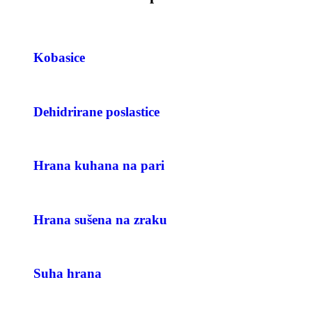
Kobasice
Dehidrirane poslastice
Hrana kuhana na pari
Hrana sušena na zraku
Suha hrana