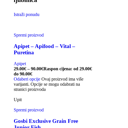
Istraži ponudu
Spremi proizvod
Apipet – Apifood – Vital –
Puretina
Apipet
29.00
€
–
90.00
€
Raspon cijena: od 29.00€
do 90.00€
Odaberi opcije
Ovaj proizvod ima više
varijanti. Opcije se mogu odabrati na
stranici proizvoda
Upit
Spremi proizvod
Gosbi Exclusive Grain Free
Junior Fish