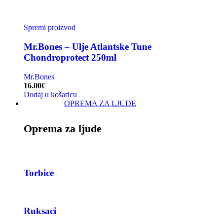
Spremi proizvod
Mr.Bones – Ulje Atlantske Tune
Chondroprotect 250ml
Mr.Bones
16.00
€
Dodaj u košaricu
OPREMA ZA LJUDE
Oprema za ljude
Torbice
Ruksaci