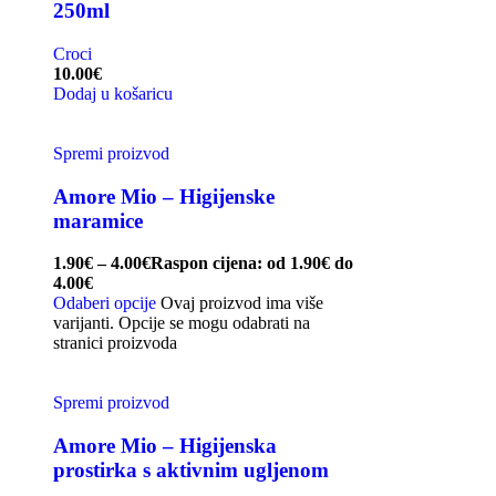
250ml
Croci
10.00
€
Dodaj u košaricu
Spremi proizvod
Amore Mio – Higijenske
maramice
1.90
€
–
4.00
€
Raspon cijena: od 1.90€ do
4.00€
Odaberi opcije
Ovaj proizvod ima više
varijanti. Opcije se mogu odabrati na
stranici proizvoda
Spremi proizvod
Amore Mio – Higijenska
prostirka s aktivnim ugljenom