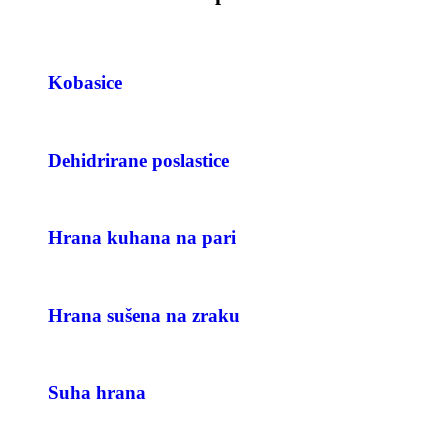
Kobasice
Dehidrirane poslastice
Hrana kuhana na pari
Hrana sušena na zraku
Suha hrana