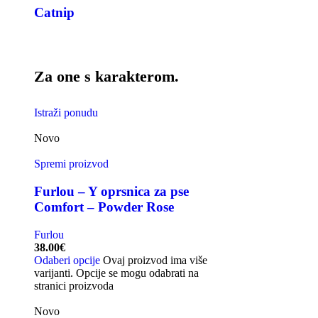
Catnip
Za one s karakterom.
Istraži ponudu
Novo
Spremi proizvod
Furlou – Y oprsnica za pse
Comfort – Powder Rose
Furlou
38.00
€
Odaberi opcije
Ovaj proizvod ima više
varijanti. Opcije se mogu odabrati na
stranici proizvoda
Novo