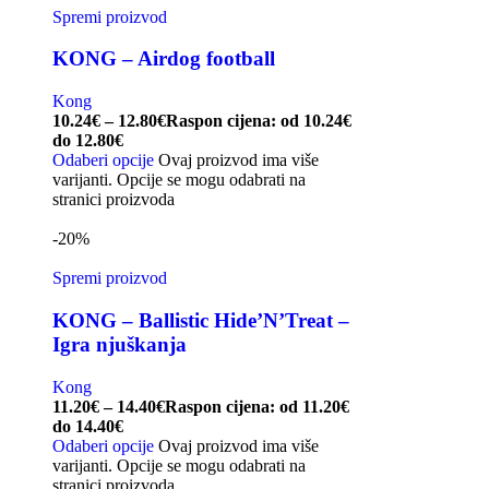
Spremi proizvod
KONG – Airdog football
Kong
10.24
€
–
12.80
€
Raspon cijena: od 10.24€
do 12.80€
Odaberi opcije
Ovaj proizvod ima više
varijanti. Opcije se mogu odabrati na
stranici proizvoda
-20%
Spremi proizvod
KONG – Ballistic Hide’N’Treat –
Igra njuškanja
Kong
11.20
€
–
14.40
€
Raspon cijena: od 11.20€
do 14.40€
Odaberi opcije
Ovaj proizvod ima više
varijanti. Opcije se mogu odabrati na
stranici proizvoda