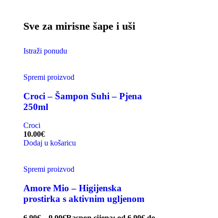
Sve za mirisne šape i uši
Istraži ponudu
Spremi proizvod
Croci – Šampon Suhi – Pjena
250ml
Croci
10.00
€
Dodaj u košaricu
Spremi proizvod
Amore Mio – Higijenska
prostirka s aktivnim ugljenom
6.90
€
–
9.00
€
Raspon cijena: od 6.90€ do