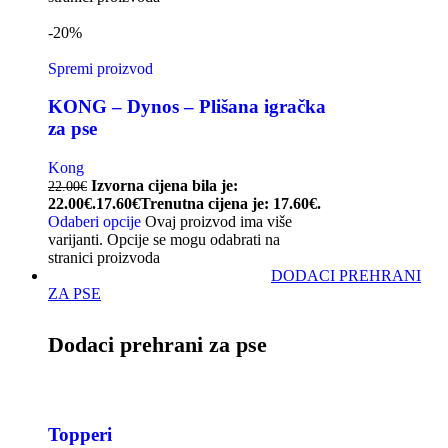
-20%
Spremi proizvod
KONG – Dynos – Plišana igračka
za pse
Kong
Izvorna cijena bila je:
22.00
€
22.00€.
17.60
€
Trenutna cijena je: 17.60€.
Odaberi opcije
Ovaj proizvod ima više
varijanti. Opcije se mogu odabrati na
stranici proizvoda
DODACI PREHRANI
ZA PSE
Dodaci prehrani za pse
Topperi