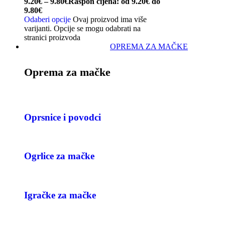
9.20
€
–
9.80
€
Raspon cijena: od 9.20€ do
9.80€
Odaberi opcije
Ovaj proizvod ima više
varijanti. Opcije se mogu odabrati na
stranici proizvoda
OPREMA ZA MAČKE
Oprema za mačke
Oprsnice i povodci
Ogrlice za mačke
Igračke za mačke