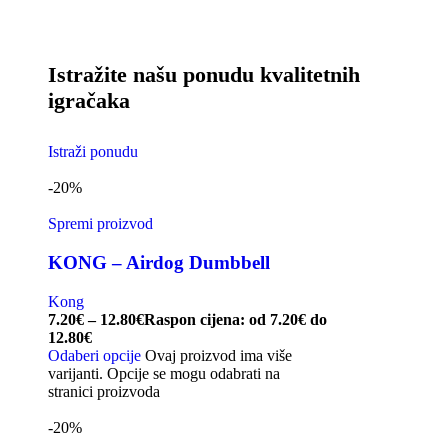
Istražite našu ponudu kvalitetnih
igračaka
Istraži ponudu
-20%
Spremi proizvod
KONG – Airdog Dumbbell
Kong
7.20
€
–
12.80
€
Raspon cijena: od 7.20€ do
12.80€
Odaberi opcije
Ovaj proizvod ima više
varijanti. Opcije se mogu odabrati na
stranici proizvoda
-20%