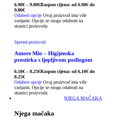
6.90
€
–
9.00
€
Raspon cijena: od 6.90€ do
9.00€
Odaberi opcije
Ovaj proizvod ima više
varijanti. Opcije se mogu odabrati na
stranici proizvoda
Spremi proizvod
Amore Mio – Higijenska
prostirka s ljepljivom podlogom
6.10
€
–
8.25
€
Raspon cijena: od 6.10€ do
8.25€
Odaberi opcije
Ovaj proizvod ima više
varijanti. Opcije se mogu odabrati na
stranici proizvoda
NJEGA MAČAKA
Njega mačaka