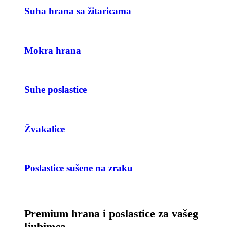
Suha hrana sa žitaricama
Mokra hrana
Suhe poslastice
Žvakalice
Poslastice sušene na zraku
Premium hrana i poslastice za vašeg
ljubimca