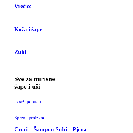
Vrećice
Koža i šape
Zubi
Sve za mirisne
šape i uši
Istraži ponudu
Spremi proizvod
Croci – Šampon Suhi – Pjena