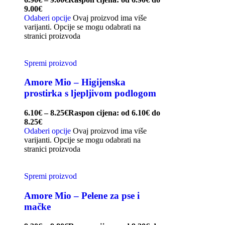
9.00€
Odaberi opcije
Ovaj proizvod ima više
varijanti. Opcije se mogu odabrati na
stranici proizvoda
Spremi proizvod
Amore Mio – Higijenska
prostirka s ljepljivom podlogom
6.10
€
–
8.25
€
Raspon cijena: od 6.10€ do
8.25€
Odaberi opcije
Ovaj proizvod ima više
varijanti. Opcije se mogu odabrati na
stranici proizvoda
Spremi proizvod
Amore Mio – Pelene za pse i
mačke