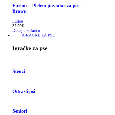
Furlou – Pleteni povodac za pse –
Brown
Furlou
32.00
€
Dodaj u košaricu
IGRAČKE ZA PSE
Igračke za pse
Štenci
Odrasli psi
Seniori