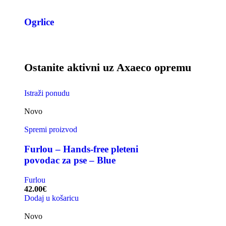
Ogrlice
Ostanite aktivni uz Axaeco opremu
Istraži ponudu
Novo
Spremi proizvod
Furlou – Hands-free pleteni
povodac za pse – Blue
Furlou
42.00
€
Dodaj u košaricu
Novo