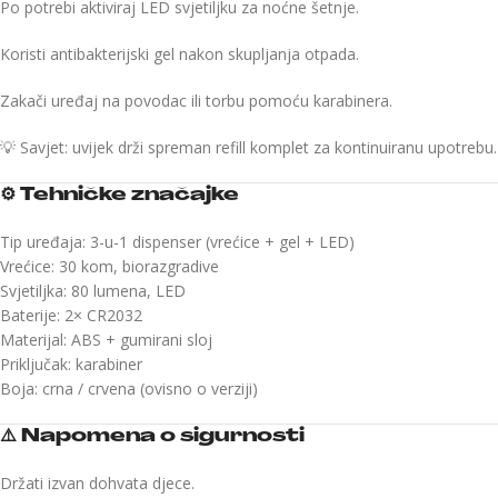
Po potrebi aktiviraj LED svjetiljku za noćne šetnje.
Koristi antibakterijski gel nakon skupljanja otpada.
Zakači uređaj na povodac ili torbu pomoću karabinera.
💡 Savjet: uvijek drži spreman refill komplet za kontinuiranu upotrebu.
⚙️
Tehničke značajke
Tip uređaja: 3-u-1 dispenser (vrećice + gel + LED)
Vrećice: 30 kom, biorazgradive
Svjetiljka: 80 lumena, LED
Baterije: 2× CR2032
Materijal: ABS + gumirani sloj
Priključak: karabiner
Boja: crna / crvena (ovisno o verziji)
⚠️
Napomena o sigurnosti
Držati izvan dohvata djece.