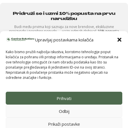
Pridruži se i uzmi 10% popusta na prvu
narudžbu
Budi među prvima koji saznaju za nove brendove, ekskluzivne
proizvode i posebne ponude — uz to odmah dobivaš
10% popusta
na svoju prvu kupnju.
Upravljaj postavkama kolačića
Kako bismo pružili najbolja iskustva, koristimo tehnologije poput
kolačića za pohranu i/ili pristup informacijama o uređaju. Pristanak na
ove tehnologije omogućit će nam obradu podataka kao što su
ponašanje pregledavanja ili jedinstveni ID-ovi na ovoj stranici.
Nepristanak ili povlačenje pristanka može negativno utjecati na
Pošalji
određene značajke i funkcije.
Prihvati
Politika privatnosti
Kolačići
Impressum
Uvjeti korištenja
2026.
Canine Solutions Pet Specialty Store © Sva prava pridržana
Odbij
Kong
Handipod
3
18.20
€
DODAJ 
-
+
na
Mini
Prikaži postavke
14.56
€
zalihi
Starter