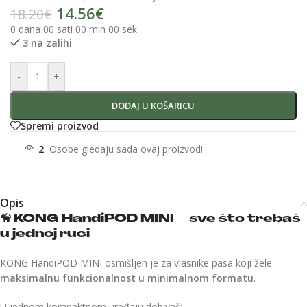
14.56
€
18.20
€
0
dana
00
sati
00
min
00
sek
3 na zalihi
-
+
DODAJ U KOŠARICU
Spremi proizvod
2
Osobe gledaju sada ovaj proizvod!
Opis
🦮
KONG HandiPOD MINI – sve što trebaš
u jednoj ruci
KONG HandiPOD MINI osmišljen je za vlasnike pasa koji žele
maksimalnu funkcionalnost u minimalnom formatu
.
U jednom kompaktnom uređaju dobivaš: