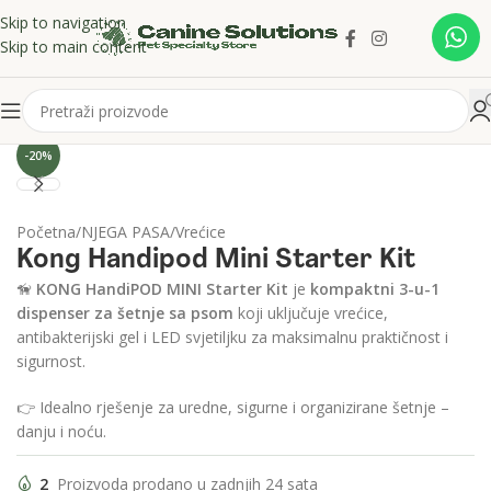
Skip to navigation
Skip to main content
Click to enlarge
-20%
Početna
/
NJEGA PASA
/
Vrećice
Kong Handipod Mini Starter Kit
🦮
KONG HandiPOD MINI Starter Kit
je
kompaktni 3-u-1
dispenser za šetnje sa psom
koji uključuje vrećice,
antibakterijski gel i LED svjetiljku za maksimalnu praktičnost i
sigurnost.
👉 Idealno rješenje za uredne, sigurne i organizirane šetnje –
danju i noću.
2
Proizvoda prodano u zadnjih 24 sata