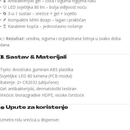
• 🧴 Antibakterijski gel – čista i sigurna higijena ruku
• 💡 LED svjetiljka 80 lm – bolja vidljivost noću
• 🔄 3-u-1 sustav – vrećice + gel + svjetlo
• 🪶 Kompaktni MINI dizajn – lagan i praktičan
• 🧷 Karabiner kopča – jednostavno nošenje
👉
Rezultat:
uredna, sigurna i organizirana šetnja u svako doba
dana.
🧵
Sastav & Materijali
Tijelo: dvostruko gumirani ABS plastika
Svjetiljka: LED 80 lumena (PCB modul)
Baterije: 2× CR2032 (uključene)
Gel: antibakterijski, dermatološki testiran
Vrećice: biorazgradive HDPE, visoke čvrstoće
🧽
Upute za korištenje
Umetni rolu vrećica u dispenser.