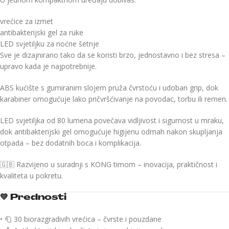
vrećice za izmet
antibakterijski gel za ruke
LED svjetiljku za noćne šetnje
Sve je dizajnirano tako da se koristi brzo, jednostavno i bez stresa –
upravo kada je najpotrebnije.
ABS kućište s gumiranim slojem pruža čvrstoću i udoban grip, dok
karabiner omogućuje lako pričvršćivanje na povodac, torbu ili remen.
LED svjetiljka od 80 lumena povećava vidljivost i sigurnost u mraku,
dok antibakterijski gel omogućuje higijenu odmah nakon skupljanja
otpada – bez dodatnih boca i komplikacija.
🇬🇧 Razvijeno u suradnji s KONG timom – inovacija, praktičnost i
kvaliteta u pokretu.
💚
Prednosti
• 🧻 30 biorazgradivih vrećica – čvrste i pouzdane