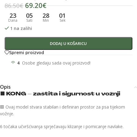
69.20
€
86.50
€
23
05
28
01
Dana
Sati
Min
Sek
1 na zalihi
DODAJ U KOŠARICU
Spremi proizvod
4
Osobe gledaju sada ovaj proizvod!
Opis
🟥
KONG – zaštita i sigurnost u vožnji
🟥 Ovaj model stvara stabilan i definiran prostor za psa tijekom
vožnje.
6 točaka učvršćivanja sprječavaju klizanje i pomicanje navlake.