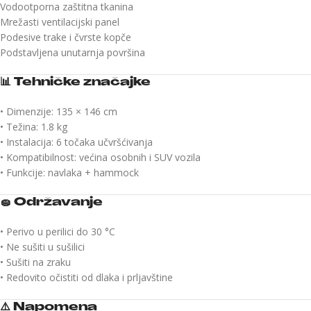
Vodootporna zaštitna tkanina
Mrežasti ventilacijski panel
Podesive trake i čvrste kopče
Podstavljena unutarnja površina
📊
Tehničke značajke
• Dimenzije: 135 × 146 cm
• Težina: 1.8 kg
• Instalacija: 6 točaka učvršćivanja
• Kompatibilnost: većina osobnih i SUV vozila
• Funkcije: navlaka + hammock
🧽
Održavanje
• Perivo u perilici do 30 °C
• Ne sušiti u sušilici
• Sušiti na zraku
• Redovito očistiti od dlaka i prljavštine
⚠️
Napomena