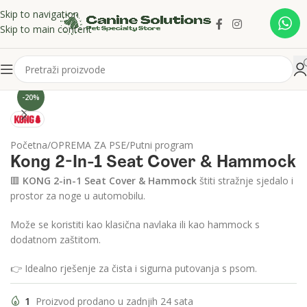
Skip to navigation
Skip to main content
Click to enlarge
-20%
Početna
/
OPREMA ZA PSE
/
Putni program
Kong 2-In-1 Seat Cover & Hammock
🟥
KONG 2-in-1 Seat Cover & Hammock
štiti stražnje sjedalo i
prostor za noge u automobilu.
Može se koristiti kao klasična navlaka ili kao hammock s
dodatnom zaštitom.
👉 Idealno rješenje za čista i sigurna putovanja s psom.
1
Proizvod prodano u zadnjih 24 sata