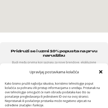
Pridruži se i uzmi 10% popusta na prvu
narudžbu
Budi među prvima koji saznaju za nove brendove, ekskluzivne
proizvode i posebne ponude — uz to odmah dobivaš
10% popusta
na svoju prvu kupnju.
Upravljaj postavkama kolačića
Kako bismo pružili najbolja iskustva, koristimo tehnologije poput
kolačića za pohranu i/ili pristup informacijama o uređaju. Pristanak na
ove tehnologije omogućit će nam obradu podataka kao što su
ponašanje pregledavanja ili jedinstveni ID-ovi na ovoj stranici.
Nepristanak ili povlačenje pristanka može negativno utjecati na
Pošalji
određene značajke i funkcije.