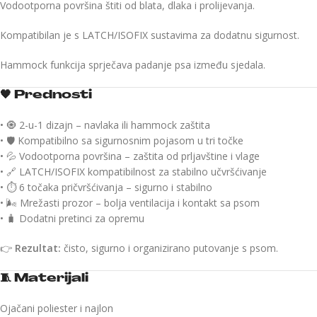
Vodootporna površina štiti od blata, dlaka i prolijevanja.
Kompatibilan je s LATCH/ISOFIX sustavima za dodatnu sigurnost.
Hammock funkcija sprječava padanje psa između sjedala.
🖤
Prednosti
• 🧿 2-u-1 dizajn – navlaka ili hammock zaštita
• 🛡️ Kompatibilno sa sigurnosnim pojasom u tri točke
• 💦 Vodootporna površina – zaštita od prljavštine i vlage
• 🔗 LATCH/ISOFIX kompatibilnost za stabilno učvršćivanje
• ⏱️ 6 točaka pričvršćivanja – sigurno i stabilno
• 🌬️ Mrežasti prozor – bolja ventilacija i kontakt sa psom
• 🧳 Dodatni pretinci za opremu
👉
Rezultat:
čisto, sigurno i organizirano putovanje s psom.
🧵
Materijali
Ojačani poliester i najlon