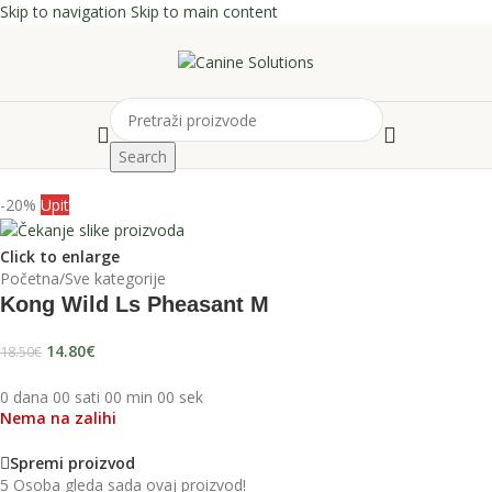
Skip to navigation
Skip to main content
Search
-20%
Upit
Click to enlarge
Početna
/
Sve kategorije
Kong Wild Ls Pheasant M
14.80
€
18.50
€
0
dana
00
sati
00
min
00
sek
Nema na zalihi
Spremi proizvod
5
Osoba gleda sada ovaj proizvod!