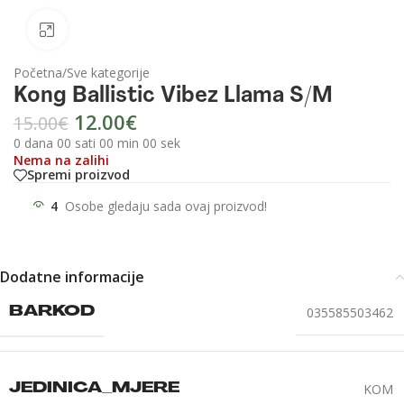
Click to enlarge
Početna
/
Sve kategorije
Kong Ballistic Vibez Llama S/M
12.00
€
15.00
€
0
dana
00
sati
00
min
00
sek
Nema na zalihi
Spremi proizvod
4
Osobe gledaju sada ovaj proizvod!
Dodatne informacije
035585503462
BARKOD
KOM
JEDINICA_MJERE