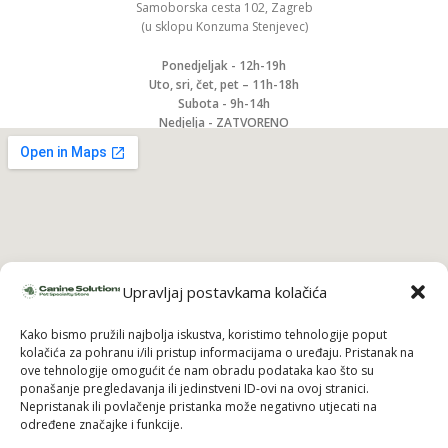
Samoborska cesta 102, Zagreb
(u sklopu Konzuma Stenjevec)
Ponedjeljak - 12h-19h
Uto, sri, čet, pet – 11h-18h
Subota - 9h-14h
Nedjelja - ZATVORENO
Upravljaj postavkama kolačića
Kako bismo pružili najbolja iskustva, koristimo tehnologije poput
kolačića za pohranu i/ili pristup informacijama o uređaju. Pristanak na
ove tehnologije omogućit će nam obradu podataka kao što su
ponašanje pregledavanja ili jedinstveni ID-ovi na ovoj stranici.
Nepristanak ili povlačenje pristanka može negativno utjecati na
određene značajke i funkcije.
Pridruži se i uzmi 10% popusta na prvu
narudžbu