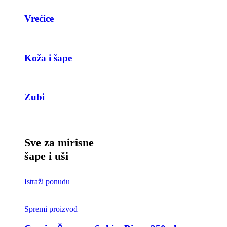
Vrećice
Koža i šape
Zubi
Sve za mirisne
šape i uši
Istraži ponudu
Spremi proizvod