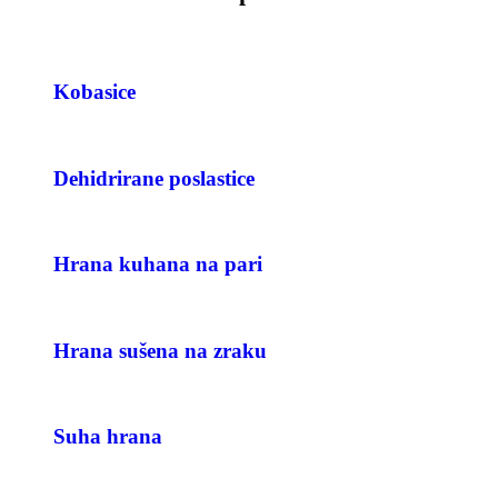
Kobasice
Dehidrirane poslastice
Hrana kuhana na pari
Hrana sušena na zraku
Suha hrana