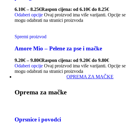
6.10
€
–
8.25
€
Raspon cijena: od 6.10€ do 8.25€
Odaberi opcije
Ovaj proizvod ima više varijanti. Opcije se
mogu odabrati na stranici proizvoda
Spremi proizvod
Amore Mio – Pelene za pse i mačke
9.20
€
–
9.80
€
Raspon cijena: od 9.20€ do 9.80€
Odaberi opcije
Ovaj proizvod ima više varijanti. Opcije se
mogu odabrati na stranici proizvoda
OPREMA ZA MAČKE
Oprema za mačke
Oprsnice i povodci