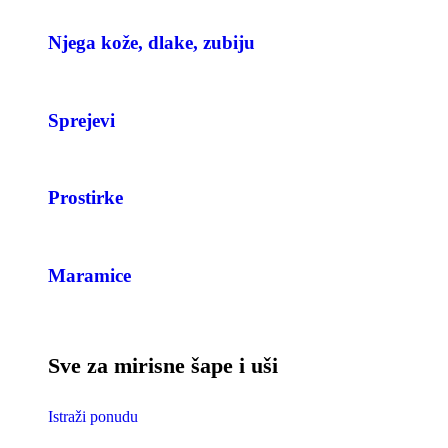
Njega kože, dlake, zubiju
Sprejevi
Prostirke
Maramice
Sve za mirisne šape i uši
Istraži ponudu