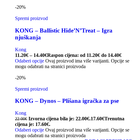
-20%
Spremi proizvod
KONG – Ballistic Hide’N’Treat – Igra
njuškanja
Kong
11.20
€
–
14.40
€
Raspon cijena: od 11.20€ do 14.40€
Odaberi opcije
Ovaj proizvod ima više varijanti. Opcije se
mogu odabrati na stranici proizvoda
-20%
Spremi proizvod
KONG – Dynos – Plišana igračka za pse
Kong
Izvorna cijena bila je: 22.00€.
17.60
€
Trenutna
22.00
€
cijena je: 17.60€.
Odaberi opcije
Ovaj proizvod ima više varijanti. Opcije se
mogu odabrati na stranici proizvoda