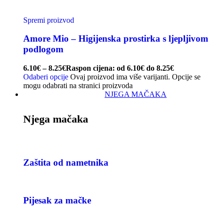
Spremi proizvod
Amore Mio – Higijenska prostirka s ljepljivom
podlogom
6.10
€
–
8.25
€
Raspon cijena: od 6.10€ do 8.25€
Odaberi opcije
Ovaj proizvod ima više varijanti. Opcije se
mogu odabrati na stranici proizvoda
NJEGA MAČAKA
Njega mačaka
Zaštita od nametnika
Pijesak za mačke