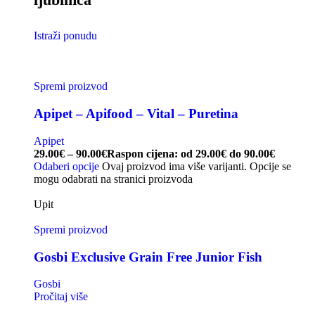
Istraži ponudu
Spremi proizvod
Apipet – Apifood – Vital – Puretina
Apipet
29.00
€
–
90.00
€
Raspon cijena: od 29.00€ do 90.00€
Odaberi opcije
Ovaj proizvod ima više varijanti. Opcije se
mogu odabrati na stranici proizvoda
Upit
Spremi proizvod
Gosbi Exclusive Grain Free Junior Fish
Gosbi
Pročitaj više