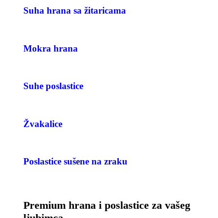
Suha hrana sa žitaricama
Mokra hrana
Suhe poslastice
Žvakalice
Poslastice sušene na zraku
Premium hrana i poslastice za vašeg
ljubimca