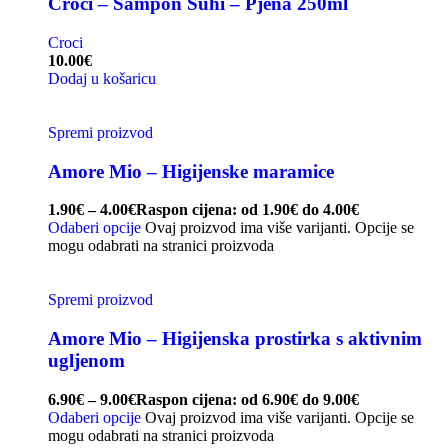
Croci – Šampon Suhi – Pjena 250ml
Croci
10.00
€
Dodaj u košaricu
Spremi proizvod
Amore Mio – Higijenske maramice
1.90
€
–
4.00
€
Raspon cijena: od 1.90€ do 4.00€
Odaberi opcije
Ovaj proizvod ima više varijanti. Opcije se
mogu odabrati na stranici proizvoda
Spremi proizvod
Amore Mio – Higijenska prostirka s aktivnim
ugljenom
6.90
€
–
9.00
€
Raspon cijena: od 6.90€ do 9.00€
Odaberi opcije
Ovaj proizvod ima više varijanti. Opcije se
mogu odabrati na stranici proizvoda