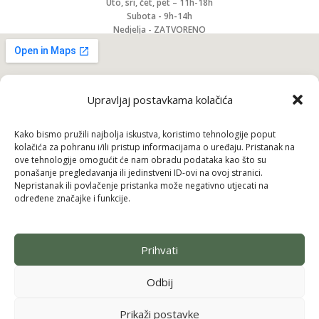
Uto, sri, čet, pet – 11h-18h
Subota - 9h-14h
Nedjelja - ZATVORENO
Upravljaj postavkama kolačića
Kako bismo pružili najbolja iskustva, koristimo tehnologije poput
kolačića za pohranu i/ili pristup informacijama o uređaju. Pristanak na
ove tehnologije omogućit će nam obradu podataka kao što su
ponašanje pregledavanja ili jedinstveni ID-ovi na ovoj stranici.
Nepristanak ili povlačenje pristanka može negativno utjecati na
određene značajke i funkcije.
Pridruži se i uzmi 10% popusta na prvu
Prihvati
narudžbu
Kong
Budi među prvima koji saznaju za nove brendove, ekskluzivne
Odbij
proizvode i posebne ponude — uz to odmah dobivaš
10% popusta
Sign
2
17.20
€
na svoju prvu kupnju.
Puppy
DODAJ U
-
+
na
Prikaži postavke
13.76
€
Crunch