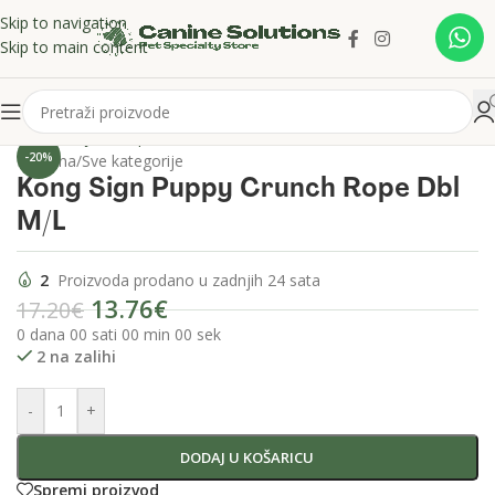
Skip to navigation
Skip to main content
Click to enlarge
-20%
Početna
/
Sve kategorije
Kong Sign Puppy Crunch Rope Dbl
M/L
2
Proizvoda prodano u zadnjih 24 sata
13.76
€
17.20
€
0
dana
00
sati
00
min
00
sek
2 na zalihi
-
+
DODAJ U KOŠARICU
Spremi proizvod