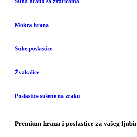
Suha hrana sa žitaricama
Mokra hrana
Suhe poslastice
Žvakalice
Poslastice sušene na zraku
Premium hrana i poslastice za vašeg ljub