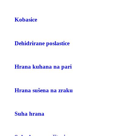
Kobasice
Dehidrirane poslastice
Hrana kuhana na pari
Hrana sušena na zraku
Suha hrana