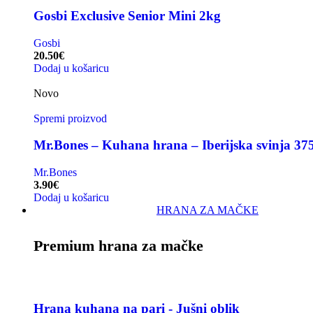
Gosbi Exclusive Senior Mini 2kg
Gosbi
20.50
€
Dodaj u košaricu
Novo
Spremi proizvod
Mr.Bones – Kuhana hrana – Iberijska svinja 37
Mr.Bones
3.90
€
Dodaj u košaricu
HRANA ZA MAČKE
Premium hrana za mačke
Hrana kuhana na pari - Jušni oblik