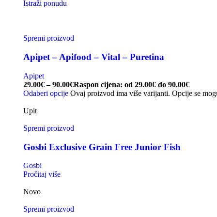
Istraži ponudu
Spremi proizvod
Apipet – Apifood – Vital – Puretina
Apipet
29.00
€
–
90.00
€
Raspon cijena: od 29.00€ do 90.00€
Odaberi opcije
Ovaj proizvod ima više varijanti. Opcije se mog
Upit
Spremi proizvod
Gosbi Exclusive Grain Free Junior Fish
Gosbi
Pročitaj više
Novo
Spremi proizvod