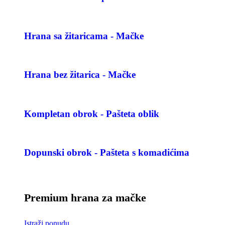
Hrana sa žitaricama - Mačke
Hrana bez žitarica - Mačke
Kompletan obrok - Pašteta oblik
Dopunski obrok - Pašteta s komadićima
Premium hrana za mačke
Istraži ponudu