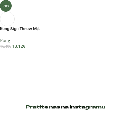
-20%
Kong Sign Throw M/L
Kong
13.12
€
16.40
€
DODAJ U KOŠARICU
Pratite nas na Instagramu