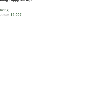
Kong Puppy Ball M/L
Kong
16.00
€
20.00
€
DODAJ U KOŠARICU