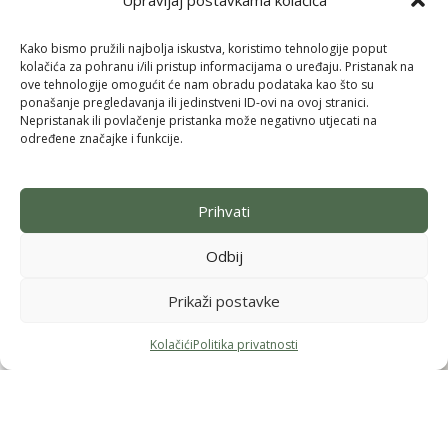
Upravljaj postavkama kolačića
Korisni linkovi
Uvjeti kupnje
Uvjeti korištenja
Kako bismo pružili najbolja iskustva, koristimo tehnologije poput
Dostava i povrat
kolačića za pohranu i/ili pristup informacijama o uređaju. Pristanak na
Reklamacija
ove tehnologije omogućit će nam obradu podataka kao što su
Upute za kupnju
ponašanje pregledavanja ili jedinstveni ID-ovi na ovoj stranici.
Jednostrani raskid ugovora
Nepristanak ili povlačenje pristanka može negativno utjecati na
određene značajke i funkcije.
Adresa i radno vrijeme
Samoborska cesta 102, Zagreb
(u sklopu Konzuma Stenjevec)
Prihvati
Ponedjeljak - 12h-19h
Uto, sri, čet, pet – 11h-18h
Odbij
Subota - 9h-14h
Nedjelja - ZATVORENO
Prikaži postavke
Kolačići
Politika privatnosti
Menu
Filteri
Lista želja
Košarica